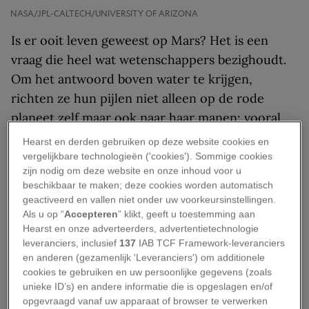
NASA/JPL-CALTECH/UNIVERSITY OF ARIZONA
Is er ooit leven geweest op Mars? Het is een
vraag die heel wat wetenschappers bezighoudt.
Om het antwoord boven water te krijgen,
richten ze hun pijlen niet alleen op de rode
planeet zelf maar ook naar haar manen: vooral
op Phobos liggen mogelijk antwoorden
Hearst en derden gebruiken op deze website cookies en
verscholen.
vergelijkbare technologieën ('cookies'). Sommige cookies
zijn nodig om deze website en onze inhoud voor u
Naar Phobos met de
beschikbaar te maken; deze cookies worden automatisch
geactiveerd en vallen niet onder uw voorkeursinstellingen.
Martian Moons
Als u op “
Accepteren
” klikt, geeft u toestemming aan
Hearst en onze adverteerders, advertentietechnologie
eXploration Mission
leveranciers, inclusief
137
IAB TCF Framework-leveranciers
en anderen (gezamenlijk 'Leveranciers') om additionele
cookies te gebruiken en uw persoonlijke gegevens (zoals
De Japanse ruimtevaartorganisatie JAXA lanceert
unieke ID’s) en andere informatie die is opgeslagen en/of
eind 2026, in samenwerking met onder andere
opgevraagd vanaf uw apparaat of browser te verwerken