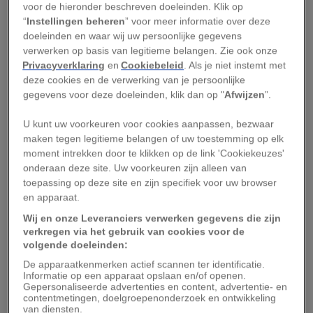
ESA en NASA, de Martian Moons eXploration
voor de hieronder beschreven doeleinden. Klik op
“
Instellingen beheren
” voor meer informatie over deze
Mission (MMX). Een ruimtevoertuig wordt in de
doeleinden en waar wij uw persoonlijke gegevens
baan rondom Mars gebracht om daar onderzoek
verwerken op basis van legitieme belangen. Zie ook onze
te verrichten naar onder andere het
ontstaan
Privacyverklaring
en
Cookiebeleid
. Als je niet instemt met
deze cookies en de verwerking van je persoonlijke
van Phobos en Deimos
, de twee manen van
Mars
.
gegevens voor deze doeleinden, klik dan op "
Afwijzen
”.
Als alles volgens plan verloopt, keert het
U kunt uw voorkeuren voor cookies aanpassen, bezwaar
ruimtevoertuig een aantal jaar later terug naar
maken tegen legitieme belangen of uw toestemming op elk
moment intrekken door te klikken op de link 'Cookiekeuzes'
aarde met monsters van Phobos. Het doel?
onderaan deze site. Uw voorkeuren zijn alleen van
Achterhalen hoe de manen zijn ontstaan. Zijn het
toepassing op deze site en zijn specifiek voor uw browser
planetoïden die per toeval in de baan rondom
en apparaat.
Mars terecht zijn gekomen of zijn de manen
Wij en onze Leveranciers verwerken gegevens die zijn
verkregen via het gebruik van cookies voor de
gevormd uit brokstukken van de planeet zelf?
volgende doeleinden:
Wat leert Phobos over de
De apparaatkenmerken actief scannen ter identificatie.
Informatie op een apparaat opslaan en/of openen.
Gepersonaliseerde advertenties en content, advertentie- en
geschiedenis van Mars
contentmetingen, doelgroepenonderzoek en ontwikkeling
van diensten.