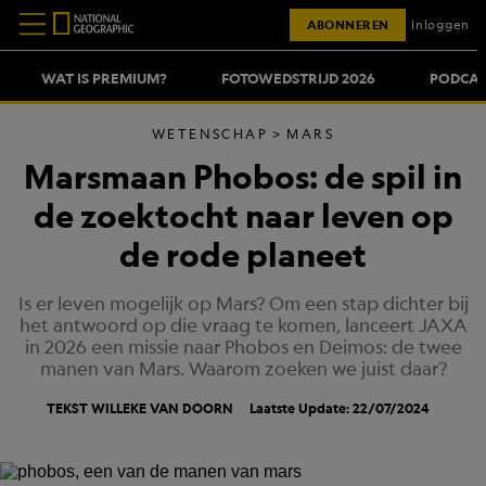
ABONNEREN
Inloggen
WAT IS PREMIUM?
FOTOWEDSTRIJD 2026
PODCAS
WETENSCHAP
MARS
Marsmaan Phobos: de spil in
de zoektocht naar leven op
de rode planeet
Is er leven mogelijk op Mars? Om een stap dichter bij
het antwoord op die vraag te komen, lanceert JAXA
in 2026 een missie naar Phobos en Deimos: de twee
manen van Mars. Waarom zoeken we juist daar?
TEKST
WILLEKE VAN DOORN
Laatste Update: 22/07/2024