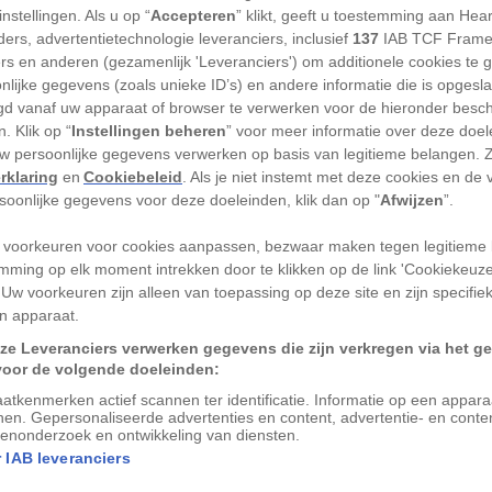
nstellingen. Als u op “
Accepteren
” klikt, geeft u toestemming aan Hea
ers, advertentietechnologie leveranciers, inclusief
137
IAB TCF Frame
ers en anderen (gezamenlijk 'Leveranciers') om additionele cookies te 
 een aantal enorme zoutpannen. Bewonder
nlijke gegevens (zoals unieke ID’s) en andere informatie die is opgesl
d vanaf uw apparaat of browser te verwerken voor de hieronder besc
appen onder meer in nationaal park
. Klik op “
Instellingen beheren
” voor meer informatie over deze doe
outvlakte ligt het mysterieuze Kubu
uw persoonlijke gegevens verwerken op basis van legitieme belangen. 
omen op bizarre rotsformaties tekenen
rklaring
en
Cookiebeleid
. Als je niet instemt met deze cookies en de
rsoonlijke gegevens voor deze doeleinden, klik dan op "
Afwijzen
”.
hap van dit eiland. Het verlaten Kubu
en nationaal monument, maar van de
 voorkeuren voor cookies aanpassen, bezwaar maken tegen legitieme 
n geleden werd dit gebied nog bewoond
mming op elk moment intrekken door te klikken op de link 'Cookiekeuz
 Uw voorkeuren zijn alleen van toepassing op deze site en zijn specifie
n apparaat.
ze Leveranciers verwerken gegevens die zijn verkregen via het g
voor de volgende doeleinden:
atkenmerken actief scannen ter identificatie. Informatie op een appar
nen. Gepersonaliseerde advertenties en content, advertentie- en conte
enonderzoek en ontwikkeling van diensten.
nationaal park Makgadikgadi.
 IAB leveranciers