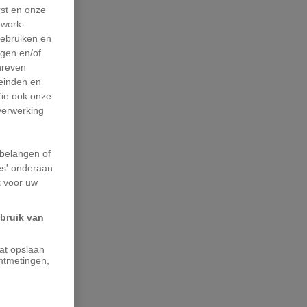
rst en onze
work-
gebruiken en
agen en/of
hreven
leinden en
Zie ook onze
 verwerking
belangen of
es' onderaan
k voor uw
ebruik van
aat opslaan
ntmetingen,