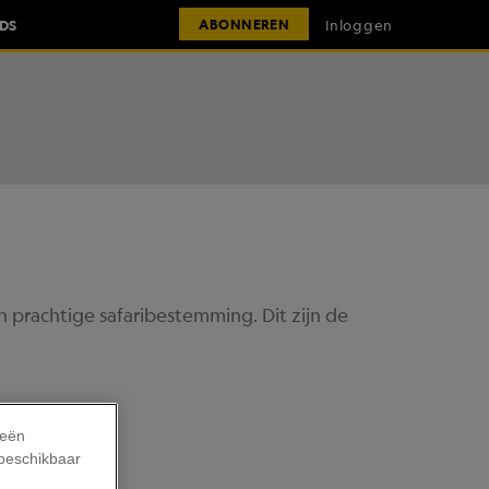
IDS
Inloggen
ABONNEREN
en prachtige safaribestemming. Dit zijn de
ieën
 beschikbaar