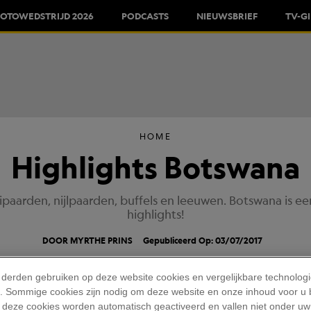
FOTOWEDSTRIJD 2026
PODCASTS
NIEUWSBRIEF
TV-G
HOME
Highlights Botswana
luipaarden, nijlpaarden, buffels en leeuwen. Botswana is e
highlights!
DOOR MYRTHE PRINS
Gepubliceerd Op: 03/07/2017
 derden gebruiken op deze website cookies en vergelijkbare technolog
'). Sommige cookies zijn nodig om deze website en onze inhoud voor u
 deze cookies worden automatisch geactiveerd en vallen niet onder uw