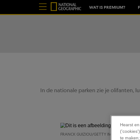
WAT IS PREMIUM?
In de nationale parken zie je olifanten, 
Hearst en
('cookies
FRANCK GUIZIOU/GETTY IMAGES
te maken;