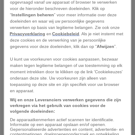
onmisbaar bij de viering van een nieuw jaar!
opgevraagd vanaf uw apparaat of browser te verwerken
voor de hieronder beschreven doeleinden. Klik op
1. Traditioneel familiediner
“
Instellingen beheren
” voor meer informatie over deze
doeleinden en waar wij uw persoonlijke gegevens
verwerken op basis van legitieme belangen. Zie ook onze
Nieuwjaar is in China vooral een familiefeest en
Privacyverklaring
en
Cookiebeleid
. Als je niet instemt met
deze cookies en de verwerking van je persoonlijke
miljoenen Chinezen reizen naar hun
gegevens voor deze doeleinden, klik dan op "
Afwijzen
”.
geboortestad om daar samen met familie en
vrienden het nieuwe jaar in te luiden. Op het
U kunt uw voorkeuren voor cookies aanpassen, bezwaar
maken tegen legitieme belangen of uw toestemming op elk
menu staat onder andere vis en dumplings en als
moment intrekken door te klikken op de link 'Cookiekeuzes'
toetje zeker het traditionele Chinese nagerecht
onderaan deze site. Uw voorkeuren zijn alleen van
niangao
: een gestoomd rijstcakeje.
toepassing op deze site en zijn specifiek voor uw browser
en apparaat.
2. Rood voor een gelukkig
Wij en onze Leveranciers verwerken gegevens die zijn
verkregen via het gebruik van cookies voor de
nieuwjaar
volgende doeleinden:
De apparaatkenmerken actief scannen ter identificatie.
Informatie op een apparaat opslaan en/of openen.
Rood, de kleur die geluk brengt, zie je niet alleen
Gepersonaliseerde advertenties en content, advertentie- en
terug in de rode lampionnen en andere
contentmetingen, doelgroepenonderzoek en ontwikkeling