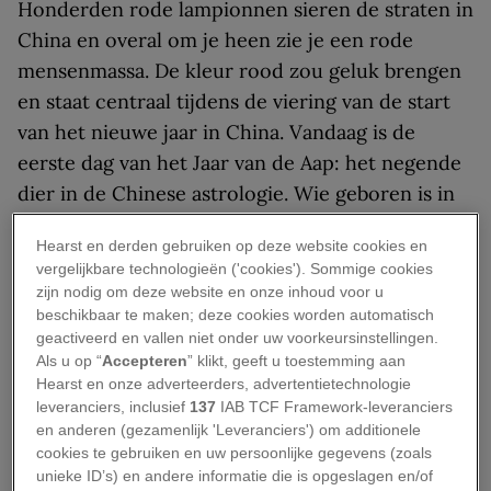
Honderden rode lampionnen sieren de straten in
China en overal om je heen zie je een rode
mensenmassa. De kleur rood zou geluk brengen
en staat centraal tijdens de viering van de start
van het nieuwe jaar in China. Vandaag is de
eerste dag van het Jaar van de Aap: het negende
dier in de Chinese astrologie. Wie geboren is in
het Jaar van de Aap, wordt omschreven als
Hearst en derden gebruiken op deze website cookies en
intelligent, gevat, nieuwsgierig en ontdeugend.
vergelijkbare technologieën ('cookies'). Sommige cookies
Het Chinese Nieuwjaar valt elk jaar op
zijn nodig om deze website en onze inhoud voor u
wisselende data – afhankelijk van de stand van
beschikbaar te maken; deze cookies worden automatisch
geactiveerd en vallen niet onder uw voorkeursinstellingen.
de zon en de maan ten opzichte van de aarde –
Als u op “
Accepteren
” klikt, geeft u toestemming aan
en vormt de start van een 15-daags festival. Van
Hearst en onze adverteerders, advertentietechnologie
de uitbundige leeuwen- en drakendans tot de
leveranciers, inclusief
137
IAB TCF Framework-leveranciers
en anderen (gezamenlijk 'Leveranciers') om additionele
traditionele Chinese gerechten aan de
cookies te gebruiken en uw persoonlijke gegevens (zoals
familietafel: deze tradities zijn in China
unieke ID’s) en andere informatie die is opgeslagen en/of