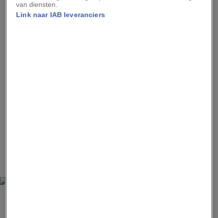
van diensten.
gedoopt.
Link naar IAB leveranciers
Leestip:
Tijdens het Spaanse El Colacho springt
de ‘duivel’ over baby’s
Een andere lezing gaat ook uit van rebellerende
jongeren in de hoofdrol: een paar jongens uit
het dorp zou er de smoor in hebben gehad niet
als
gigantes y cabezudos
te mogen deelnemen aan
de parade. Om zich af te reageren, besluiten ze
dan maar alle bezoekers het plezier te ontnemen
en de voorbijtrekkende stoet te bekogelen met
tomaten.
MONDADORI PORTFOLIO