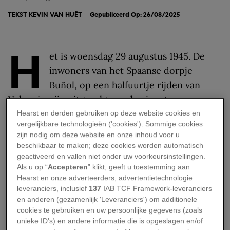
TEKST
KEVIN VAN HUËT
Gepubliceerd Op: 26/08/2025
H
et is woensdag 29 augustus 1945. De
inwoners van het Spaanse dorpje
Buñol, op een halfuurtje rijden van
Valencia, zijn uitgerukt om de
gigantes y
cabezudos
te verwelkomen. De optocht is een
Hearst en derden gebruiken op deze website cookies en
vergelijkbare technologieën ('cookies'). Sommige cookies
jaarlijks terugkerend hoogtepunt waarbij mensen
zijn nodig om deze website en onze inhoud voor u
verkleed als ‘reuzen en groothoofden’ door de
beschikbaar te maken; deze cookies worden automatisch
straten trekken. Tot zover niks vreemds aan de
geactiveerd en vallen niet onder uw voorkeursinstellingen.
Als u op “
Accepteren
” klikt, geeft u toestemming aan
stoet van dat jaar. Maar dan gooit een opstootje
Hearst en onze adverteerders, advertentietechnologie
tussen een aantal tieners roet – of eigenlijk pulp
leveranciers, inclusief
137
IAB TCF Framework-leveranciers
– in het eten... De basis voor La Tomatina is
en anderen (gezamenlijk 'Leveranciers') om additionele
cookies te gebruiken en uw persoonlijke gegevens (zoals
gelegd.
unieke ID’s) en andere informatie die is opgeslagen en/of