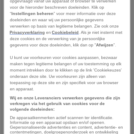
opgevraagd vanaf uw apparaat of browser te verwerken
Hoe is La Tomatina
voor de hieronder beschreven doeleinden. Klik op
“
Instellingen beheren
” voor meer informatie over deze
ontstaan?
doeleinden en waar wij uw persoonlijke gegevens
verwerken op basis van legitieme belangen. Zie ook onze
Terug naar de vechtende tieners. In een poging
Privacyverklaring
en
Cookiebeleid
. Als je niet instemt met
deze cookies en de verwerking van je persoonlijke
het geschil in zijn voordeel te beslechten, grijpt
gegevens voor deze doeleinden, klik dan op "
Afwijzen
”.
een van de jongens naar groente en fruit van het
marktkraampje naast zich om zijn belager mee te
U kunt uw voorkeuren voor cookies aanpassen, bezwaar
maken tegen legitieme belangen of uw toestemming op elk
bekogelen. Een traditie is geboren.
moment intrekken door te klikken op de link 'Cookiekeuzes'
onderaan deze site. Uw voorkeuren zijn alleen van
In de jaren erna wordt het tomatengooien een
toepassing op deze site en zijn specifiek voor uw browser
terugkerend ritueel in Buñol en neemt het aantal
en apparaat.
deelnemers gestaag toe. Althans, zo moet het
Wij en onze Leveranciers verwerken gegevens die zijn
verkregen via het gebruik van cookies voor de
ongeveer zijn gegaan. Het verhaal over de
volgende doeleinden:
ruziënde jongens is slechts een van de vele
De apparaatkenmerken actief scannen ter identificatie.
versies die de ronde doen over het ontstaan van
Informatie op een apparaat opslaan en/of openen.
Gepersonaliseerde advertenties en content, advertentie- en
La Tomatina, zoals het feest al snel wordt
contentmetingen, doelgroepenonderzoek en ontwikkeling