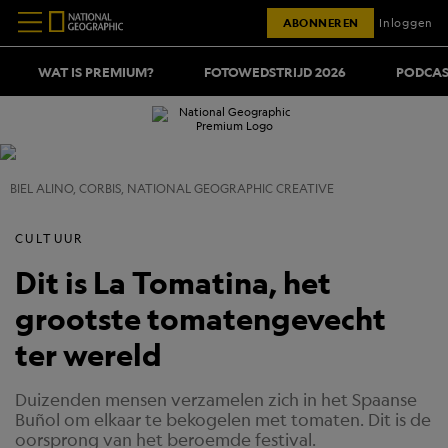
ABONNEREN
Inloggen
WAT IS PREMIUM?
FOTOWEDSTRIJD 2026
PODCAS
BIEL ALINO, CORBIS, NATIONAL GEOGRAPHIC CREATIVE
CULTUUR
Dit is La Tomatina, het
grootste tomatengevecht
ter wereld
Duizenden mensen verzamelen zich in het Spaanse
Buñol om elkaar te bekogelen met tomaten. Dit is de
oorsprong van het beroemde festival.