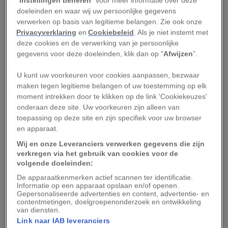
“
Instellingen beheren
” voor meer informatie over deze
doeleinden en waar wij uw persoonlijke gegevens
Leeuwen overleed in 2007. Zijn laatste boek is
verwerken op basis van legitieme belangen. Zie ook onze
een bundeling van de columns die hij schreef
Privacyverklaring
en
Cookiebeleid
. Als je niet instemt met
voor de
Curaçaose Courant
. Beeldend en met
deze cookies en de verwerking van je persoonlijke
gegevens voor deze doeleinden, klik dan op "
Afwijzen
”.
veel humor en scherpte schrijft hij over zaken
die spelen op het eiland.
U kunt uw voorkeuren voor cookies aanpassen, bezwaar
maken tegen legitieme belangen of uw toestemming op elk
Taal
moment intrekken door te klikken op de link 'Cookiekeuzes'
onderaan deze site. Uw voorkeuren zijn alleen van
toepassing op deze site en zijn specifiek voor uw browser
Al red je je op Curaçao prima in het Nederlands,
en apparaat.
neem de moeite een woordje Papiaments te
Wij en onze Leveranciers verwerken gegevens die zijn
spreken.
verkregen via het gebruik van cookies voor de
volgende doeleinden:
Eten
De apparaatkenmerken actief scannen ter identificatie.
Informatie op een apparaat opslaan en/of openen.
Gepersonaliseerde advertenties en content, advertentie- en
De lekkerste maaltijden vind je niet per se in de
contentmetingen, doelgroepenonderzoek en ontwikkeling
van diensten.
mooiste restaurants, maar door een perfect
Link naar IAB leveranciers