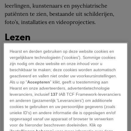
leerlingen, kunstenaars en psychiatrische
patiënten te zien, bestaande uit schilderijen,
foto’s, installaties en videoprojecties.
Lezen
Curaçao heeft een aantal grote schrijvers
Hearst en derden gebruiken op deze website cookies en
vergelijkbare technologieën ('cookies'). Sommige cookies
voortgebracht. Twee boeken die je meer inzicht
zijn nodig om deze website en onze inhoud voor u
geven in de Antilliaanse cultuur en je
beschikbaar te maken; deze cookies worden automatisch
reisplezieraanzienlijk zullen vergrotenzijn:
geactiveerd en vallen niet onder uw voorkeursinstellingen.
Als u op “
Accepteren
” klikt, geeft u toestemming aan
Dubbelspel
van Frank Martinus Arion, een
Hearst en onze adverteerders, advertentietechnologie
prijswinnend boek over vier mannen die domino
leveranciers, inclusief
137
IAB TCF Framework-leveranciers
spelen op leven en dood. Een heerlijk leesbaar,
en anderen (gezamenlijk 'Leveranciers') om additionele
cookies te gebruiken en uw persoonlijke gegevens (zoals
tragikomisch portret van de Curaçaose
unieke ID’s) en andere informatie die is opgeslagen en/of
samenleving.
opgevraagd vanaf uw apparaat of browser te verwerken
voor de hieronder beschreven doeleinden. Klik op
En
Geniale anarchie
van Boelie van Leeuwen. Van