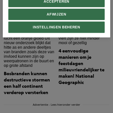
ACCEPTEREN
Een fotoverslag van de
voedselcrisis in de
AFWIJZEN
Hoorn van Afrika
INSTELLINGEN BEHEREN
4 eenvoudige
manieren om je
feestdagen
milieuvriendelijker te
Bosbranden kunnen
maken| National
destructieve stormen
Geographic
een half continent
verderop versterken
Advertentie - Lees hieronder verder