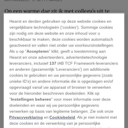
Op een warme dag zit ik met collega’s uit te
puffen in het Westerpark in Amsterdam,
Hearst en derden gebruiken op deze website cookies en
wanneer plots een van hen uitroept: ‘Zie ik daar
vergelijkbare technologieën ('cookies'). Sommige cookies
zijn nodig om deze website en onze inhoud voor u
nu een schildpad?’ We zijn er heilig van
beschikbaar te maken; deze cookies worden automatisch
overtuigd dat het een decoratiestuk is, totdat
geactiveerd en vallen niet onder uw voorkeursinstellingen.
het dier langzaam zijn kopje naar links draait en
Als u op “
Accepteren
” klikt, geeft u toestemming aan
Hearst en onze adverteerders, advertentietechnologie
daarmee ons ongelijk aantoont. Niet veel later
leveranciers, inclusief
137
IAB TCF Framework-leveranciers
duikt er nog een kleine schildpad op aan het
en anderen (gezamenlijk 'Leveranciers') om additionele
wateroppervlak. Hoe komen deze zogenaamde
cookies te gebruiken en uw persoonlijke gegevens (zoals
unieke ID’s) en andere informatie die is opgeslagen en/of
lettersierschildpadden (
Trachemys scripta
) hier
opgevraagd vanaf uw apparaat of browser te verwerken
terecht?
voor de hieronder beschreven doeleinden. Klik op
“
Instellingen beheren
” voor meer informatie over deze
Waar komt de
doeleinden en waar wij uw persoonlijke gegevens
verwerken op basis van legitieme belangen. Zie ook onze
lettersierschildpad
Privacyverklaring
en
Cookiebeleid
. Als je niet instemt met
deze cookies en de verwerking van je persoonlijke
vandaan?