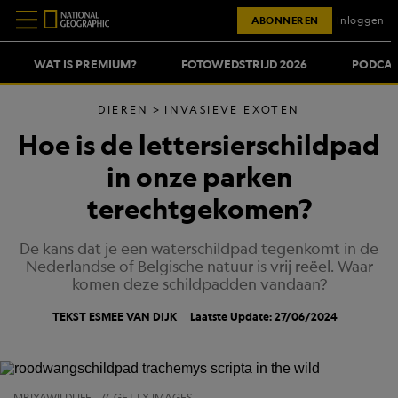
ABONNEREN
Inloggen
WAT IS PREMIUM?
FOTOWEDSTRIJD 2026
PODCAS
DIEREN
INVASIEVE EXOTEN
Hoe is de lettersierschildpad
in onze parken
terechtgekomen?
De kans dat je een waterschildpad tegenkomt in de
Nederlandse of Belgische natuur is vrij reëel. Waar
komen deze schildpadden vandaan?
TEKST
ESMEE VAN DIJK
Laatste Update: 27/06/2024
MRIYAWILDLIFE
//
GETTY IMAGES