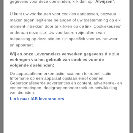
gegevens voor deze doeleinden, klik dan op "
Afwijzen
”.
De lettersierschildpadden in het Amsterdamse
U kunt uw voorkeuren voor cookies aanpassen, bezwaar
maken tegen legitieme belangen of uw toestemming op elk
park zijn hier natuurlijk niet zomaar verzeild
moment intrekken door te klikken op de link 'Cookiekeuzes'
geraakt. De lettersierschildpad kent drie
onderaan deze site. Uw voorkeuren zijn alleen van
ondersoorten: de roodwang-, geelwang- en
toepassing op deze site en zijn specifiek voor uw browser
en apparaat.
geelbuikschildpad, alle drie gewilde huisdieren.
Wij en onze Leveranciers verwerken gegevens die zijn
verkregen via het gebruik van cookies voor de
Doordat de uit Amerika afkomstige schildpadden
volgende doeleinden:
in de natuur zijn uitgezet, worden er in
De apparaatkenmerken actief scannen ter identificatie.
Nederland en België sinds de jaren zeventig ook
Informatie op een apparaat opslaan en/of openen.
Gepersonaliseerde advertenties en content, advertentie- en
exemplaren in het wild waargenomen. De meeste
contentmetingen, doelgroepenonderzoek en ontwikkeling
van diensten.
lettersierschildpadden worden echter gevonden
Link naar IAB leveranciers
in stedelijk gebied, maar dat betekent niet dat
het dier zich hier ook thuis voelt. De soort gedijt
namelijk in leefgebieden met helder zoetwater,
een grote hoeveelheid waterplanten en