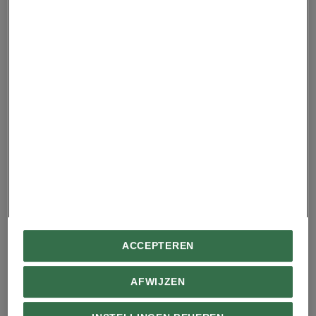
hartslag: hier in Kleinwalsertal zweert men erbij.
Na een paar uur werken hebben je hersenen rust
nodig: mediteren, de natuur in of een powernap
– al is het maar tien minuten – is nodig om te
herstellen. Dit
wonderdal
laat me vertrekken met
nieuwe energie en motivatie om mijn levensstijl
aan te passen: vaker pauze nemen, meer sporten
en meer de natuur in. En als het allemaal even
teveel wordt? Dan weet ik het Kleinwalsertal te
vinden!
ACCEPTEREN
AFWIJZEN
Home