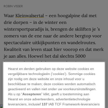
ROBIN VISSER
Waar
Kleinwalsertal
– een hoogalpine dal met
drie dorpen – in de winter een
wintersportparadijs is, brengen de skiliften je ’s
zomers van de ene naar de andere bergtop voor
spectaculaire uitkijkpunten en wandelroutes.
Kwaliteit van leven staat hier voorop en dat merk
je aan alles. Hoewel het dal slechts 5000
inwoners heeft, telt het meer dan tien
Hearst en derden gebruiken op deze website cookies en
bekroonde restaurants en kent het 118 kilometer
vergelijkbare technologieën ('cookies'). Sommige cookies
aan wandelpaden die je meenemen door
zijn nodig om deze website en onze inhoud voor u
ongerepte bergnatuur, met
vitaliteitsroutes
voor
beschikbaar te maken; deze cookies worden automatisch
geactiveerd en vallen niet onder uw voorkeursinstellingen.
elk niveau. Ontstressen gaat in deze vallei
Als u op “
Accepteren
” klikt, geeft u toestemming aan
vanzelf.
Hearst en onze adverteerders, advertentietechnologie
leveranciers, inclusief
137
IAB TCF Framework-leveranciers