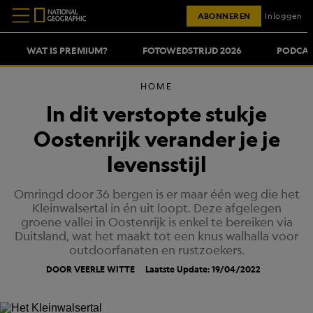
ABONNEREN
Inloggen
WAT IS PREMIUM?
FOTOWEDSTRIJD 2026
PODCAS
HOME
In dit verstopte stukje
Oostenrijk verander je je
levensstijl
Omringd door 36 bergen is er maar één weg die het
Kleinwalsertal in én uit loopt. Deze afgelegen
groene vallei in Oostenrijk is enkel te bereiken via
Duitsland, wat het maakt tot een knus walhalla voor
outdoorfanaten en rustzoekers.
DOOR VEERLE WITTE
Laatste Update: 19/04/2022