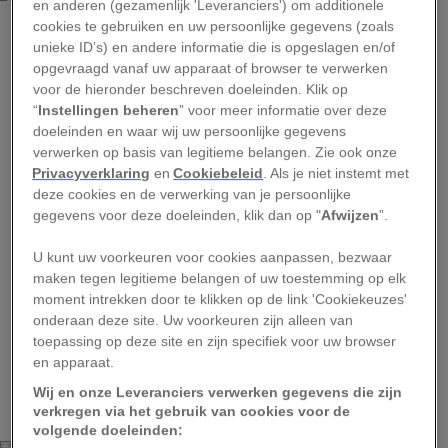
en anderen (gezamenlijk 'Leveranciers') om additionele
cookies te gebruiken en uw persoonlijke gegevens (zoals
Het is dan ook niet voor niets dat een professor
unieke ID’s) en andere informatie die is opgeslagen en/of
opgevraagd vanaf uw apparaat of browser te verwerken
uit Wenen Kleinwalsertal aanwees als dé plek om
voor de hieronder beschreven doeleinden. Klik op
hartmetingen met toerisme te combineren,
“
Instellingen beheren
” voor meer informatie over deze
waarmee het de eerste
Lebensfeuer
-regio
in de
doeleinden en waar wij uw persoonlijke gegevens
verwerken op basis van legitieme belangen. Zie ook onze
wereld werd. Coaches meten 24 uur je hartslag,
Privacyverklaring
en
Cookiebeleid
. Als je niet instemt met
om te zien hoe je reageert op stress, sport en
deze cookies en de verwerking van je persoonlijke
ontspanning, waarna ze je advies geven over je
gegevens voor deze doeleinden, klik dan op "
Afwijzen
”.
levensstijl, hoe het beste je vakantie in te richten
U kunt uw voorkeuren voor cookies aanpassen, bezwaar
en welke vitaliteitsroutes daarop aansluiten:
maken tegen legitieme belangen of uw toestemming op elk
activerende, herstellende of balansroutes.
moment intrekken door te klikken op de link 'Cookiekeuzes'
onderaan deze site. Uw voorkeuren zijn alleen van
‘Iemand die een te hoge hartslag heeft, kan beter
toepassing op deze site en zijn specifiek voor uw browser
wat minder inspannende routes lopen om tot
en apparaat.
rust te komen,’ aldus
Manfred Dienstbier-Sättele
,
Wij en onze Leveranciers verwerken gegevens die zijn
een van de tien coaches in het gebied.
verkregen via het gebruik van cookies voor de
volgende doeleinden: