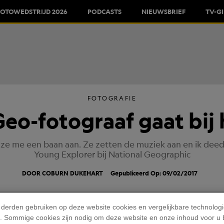
FOTOWEDSTRIJD 2026
PODCASTS
NIEUWSBRIEF
TV-G
FOTOGRAFIE
eo-fotograaf gaat bij h
 ze me een baan aan. Ze zetten de muziek aan en ik deed 
Young Explorer bij National Geographic
DOOR COBURN DUKEHART
Gepubliceerd Op: 09/02/2017
 derden gebruiken op deze website cookies en vergelijkbare technolog
'). Sommige cookies zijn nodig om deze website en onze inhoud voor u