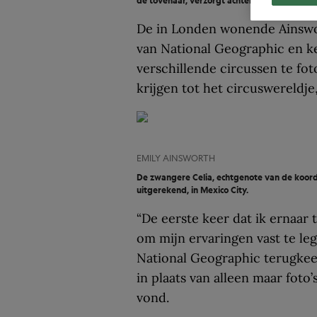
de tovenaar, verzorgt achter de schermen ha
De in Londen wonende Ainswor
van National Geographic en k
verschillende circussen te fo
krijgen tot het circuswereldje
EMILY AINSWORTH
De zwangere Celia, echtgenote van de koord
uitgerekend, in Mexico City.
“De eerste keer dat ik ernaar 
om mijn ervaringen vast te leg
National Geographic terugkeer
in plaats van alleen maar foto
vond.