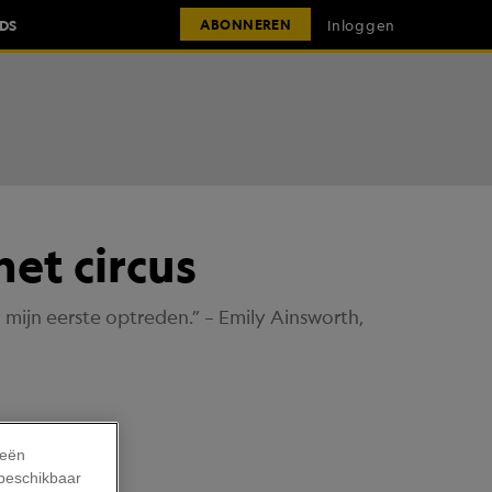
IDS
Inloggen
ABONNEREN
et circus
mijn eerste optreden.” – Emily Ainsworth,
ieën
 beschikbaar