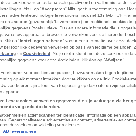
 deze cookies worden automatisch geactiveerd en vallen niet onder uw
nstellingen. Als u op “
Accepteren
” klikt, geeft u toestemming aan Hea
ers, advertentietechnologie leveranciers, inclusief
137
IAB TCF Frame
en wel het beste verhaal ooit over hoe je
ers en anderen (gezamenlijk 'Leveranciers') om additionele cookies te 
t je onderwerp. Terwijl ze in 2008 als
nlijke gegevens (zoals unieke ID’s) en andere informatie die is opgesl
d vanaf uw apparaat of browser te verwerken voor de hieronder besc
n radiodocumentaire over Mexicaanse
. Klik op “
Instellingen beheren
” voor meer informatie over deze doe
in het Circo Padilla, kreeg een kostuum
uw persoonlijke gegevens verwerken op basis van legitieme belangen. 
m opgestuurd om te gaan dansen.
rklaring
en
Cookiebeleid
. Als je niet instemt met deze cookies en de
rsoonlijke gegevens voor deze doeleinden, klik dan op "
Afwijzen
”.
als danseres.
 voorkeuren voor cookies aanpassen, bezwaar maken tegen legitieme 
mming op elk moment intrekken door te klikken op de link 'Cookiekeuz
’ was dat ik er nogal slungelig en blank
 Uw voorkeuren zijn alleen van toepassing op deze site en zijn specifie
at het wel grappig zou zijn als ik een
n apparaat.
 een ingang die ik anders nooit gehad zou
ze Leveranciers verwerken gegevens die zijn verkregen via het g
fonisch interview.
voor de volgende doeleinden:
atkenmerken actief scannen ter identificatie. Informatie op een appar
nen. Gepersonaliseerde advertenties en content, advertentie- en conte
enonderzoek en ontwikkeling van diensten.
 IAB leveranciers