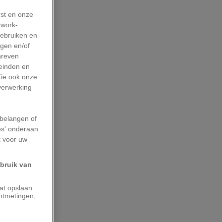
rst en onze
work-
gebruiken en
agen en/of
hreven
leinden en
Zie ook onze
 verwerking
belangen of
es' onderaan
k voor uw
ebruik van
aat opslaan
ntmetingen,