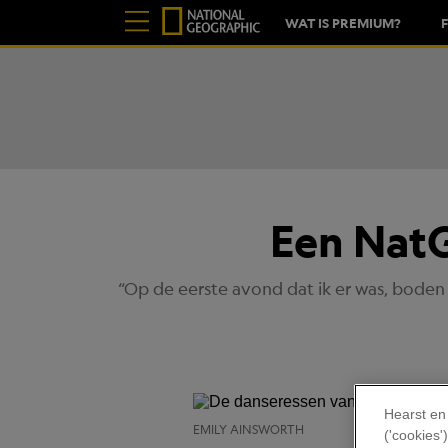
WAT IS PREMIUM?
Een NatG
“Op de eerste avond dat ik er was, boden
Hearst en
EMILY AINSWORTH
('cookies