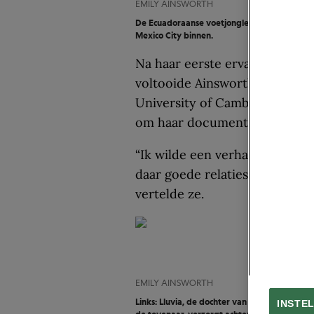
EMILY AINSWORTH
De Ecuadoraanse voetjongleurs Brandon en B
Mexico City binnen.
Na haar eerste ervaring als ci
voltooide Ainsworth haar mast
University of Cambridge. Daar
om haar documentairewerk in 
“Ik wilde een verhaal maken o
daar goede relaties opgebouwd
vertelde ze.
EMILY AINSWORTH
Links: Lluvia, de dochter van de dierenverzor
INSTE