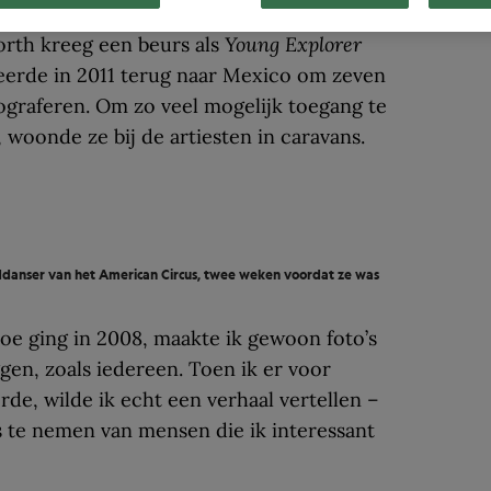
ar make-up, in het Circo Atayde in Veracruz.
th kreeg een beurs als
Young Explorer
eerde in 2011 terug naar Mexico om zeven
tograferen. Om zo veel mogelijk toegang te
, woonde ze bij de artiesten in caravans.
danser van het American Circus, twee weken voordat ze was
toe ging in 2008, maakte ik gewoon foto’s
gen, zoals iedereen. Toen ik er voor
de, wilde ik echt een verhaal vertellen –
’s te nemen van mensen die ik interessant