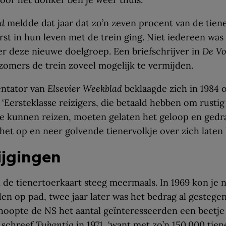
id
meldde dat jaar dat zo’n zeven procent van de tien
rst in hun leven met de trein ging. Niet iedereen was
r deze nieuwe doelgroep. Een briefschrijver in
De Vo
s zomers de trein zoveel mogelijk te vermijden.
ntator van
Elsevier Weekblad
beklaagde zich in 1984 
 ‘Eersteklasse reizigers, die betaald hebben om rustig
e kunnen reizen, moeten gelaten het geloop en ged
het op en neer golvende tienervolkje over zich laten
tijgingen
n de tienertoerkaart steeg meermaals. In 1969 kon je 
den op pad, twee jaar later was het bedrag al gestegen
hoopte de NS het aantal geïnteresseerden een beetje
 schreef
Tubantia
in 1971, ‘want met zo’n 150.000 tien