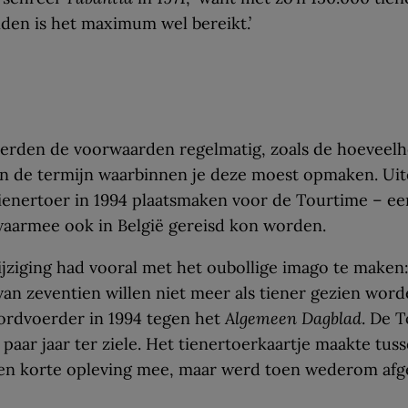
en is het maximum wel bereikt.’
erden de voorwaarden regelmatig, zoals de hoeveelh
n de termijn waarbinnen je deze moest opmaken. Uite
enertoer in 1994 plaatsmaken voor de Tourtime – ee
waarmee ook in België gereisd kon worden.
ziging had vooral met het oubollige imago te maken:
van zeventien willen niet meer als tiener gezien worde
rdvoerder in 1994 tegen het
Algemeen Dagblad
. De 
 paar jaar ter ziele. Het tienertoerkaartje maakte tus
en korte opleving mee, maar werd toen wederom afge