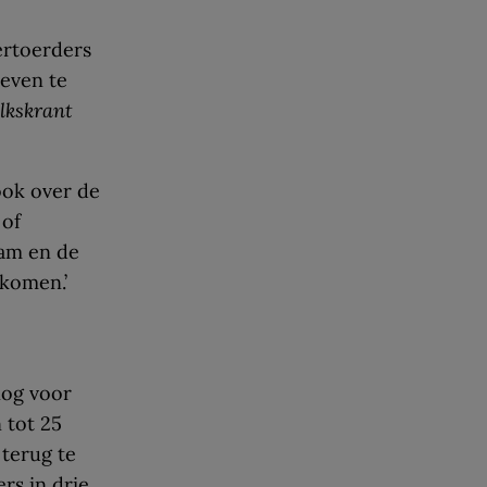
ertoerders
 even te
lkskrant
ook over de
 of
ram en de
 komen.’
nog voor
 tot 25
 terug te
ers in drie