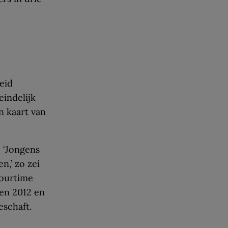
eid
indelijk
n kaart van
 ‘Jongens
n,’ zo zei
Tourtime
sen 2012 en
schaft.