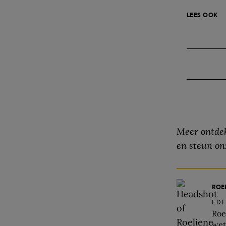
LEES OOK
Meer ontdek
en steun on
ROE
ED
Roe
wet