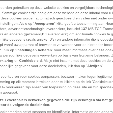
jongeren van twaalf tot en met negentien jaar in staa
 derden gebruiken op deze website cookies en vergelijkbare technolog
es acht dagen lang onbeperkt Nederland door te reize
'). Sommige cookies zijn nodig om deze website en onze inhoud voor u
 deze cookies worden automatisch geactiveerd en vallen niet onder uw
a de introductie op 1 juni 1969 werd het tienduizend
nstellingen. Als u op “
Accepteren
” klikt, geeft u toestemming aan Hea
o werd de Tienertoer een succes.
ers, advertentietechnologie leveranciers, inclusief
137
IAB TCF Frame
ers en anderen (gezamenlijk 'Leveranciers') om additionele cookies te 
e op de illegale radio
nlijke gegevens (zoals unieke ID’s) en andere informatie die is opgesl
d vanaf uw apparaat of browser te verwerken voor de hieronder besc
. Klik op “
Instellingen beheren
” voor meer informatie over deze doe
t blikjes fris, pakken koekjes en een tienertoerkaar
uw persoonlijke gegevens verwerken op basis van legitieme belangen. 
t 1994 dagelijks duizenden tieners de trein in. Het wa
rklaring
en
Cookiebeleid
. Als je niet instemt met deze cookies en de
rsoonlijke gegevens voor deze doeleinden, klik dan op "
Afwijzen
”.
ngeren hun eigen kortingskaart kregen. Hij was alleen
nden en je had er een speciale NS-identiteitskaart 
 voorkeuren voor cookies aanpassen, bezwaar maken tegen legitieme 
is kon aanvragen op het station.
mming op elk moment intrekken door te klikken op de link 'Cookiekeuz
 Uw voorkeuren zijn alleen van toepassing op deze site en zijn specifie
ets missen van onze verhalen?
n apparaat.
Volg National Geographic op G
n zie onze verhalen vaker terug in je Google-feed!
ze Leveranciers verwerken gegevens die zijn verkregen via het g
voor de volgende doeleinden:
an tevoren goed nagedacht over hoe ze de kaart in 
atkenmerken actief scannen ter identificatie. Informatie op een appar