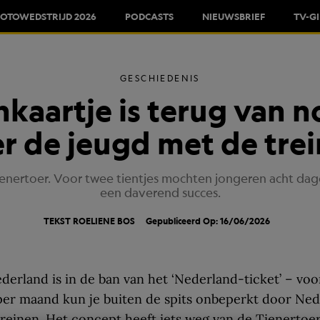
FOTOWEDSTRIJD 2026
PODCASTS
NIEUWSBRIEF
TV-G
GESCHIEDENIS
nkaartje is terug van 
r de jeugd met de tre
ienertoer. Voor twee tientjes mochten jongeren acht dag
een daverend succes.
TEKST
ROELIENE BOS
Gepubliceerd Op: 16/06/2026
ederland is in de ban van het ‘Nederland-ticket’ – vo
per maand kun je buiten de spits onbeperkt door Ne
treinen. Het concept heeft iets weg van de Tienertoer