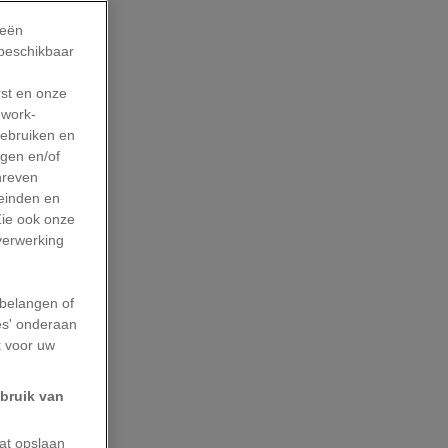
t om voor
ieën
n. Slechts
 beschikbaar
ste kaartje
rst en onze
work-
gebruiken en
agen en/of
hreven
leinden en
t stapten
Zie ook onze
s de eerste
 verwerking
 geldig in
voor nodig,
belangen of
es' onderaan
k voor uw
oogle
ebruik van
de markt
aat opslaan