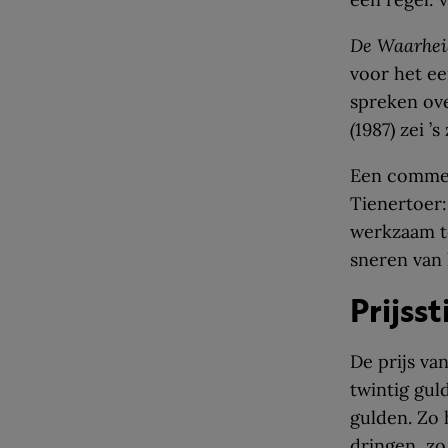
De Waarhe
voor het ee
spreken ove
(
1987) zei ’
Een comme
Tienertoer:
werkzaam t
sneren van 
Prijss
De prijs va
twintig gul
gulden. Zo 
dringen, zo