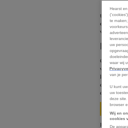
Hearst en
twee tientj
('cookies
te maken;
een maand n
voorkeursi
verkocht. Z
adverteerd
leveranci
Reclam
uw persoo
opgevraag
doeleinden
Gewapend me
waar wij 
van 1969 to
Privacyve
van je pe
keer dat jo
de zomermaa
U kunt uw
die je grat
uw toeste
deze site.
Wil je ni
browser e
Discover
e
Wij en on
cookies 
De NS had v
De appara