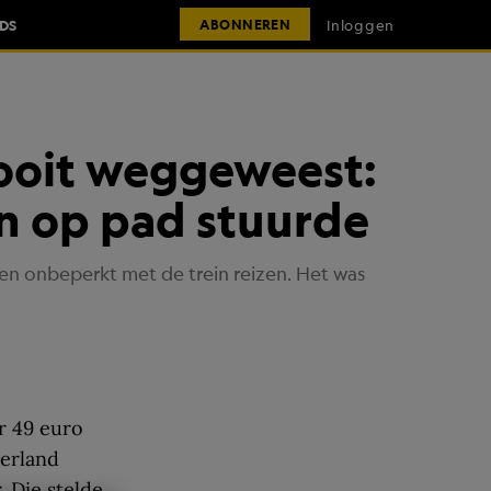
IDS
Inloggen
ABONNEREN
nooit weggeweest:
in op pad stuurde
en onbeperkt met de trein reizen. Het was
or 49 euro
derland
. Die stelde