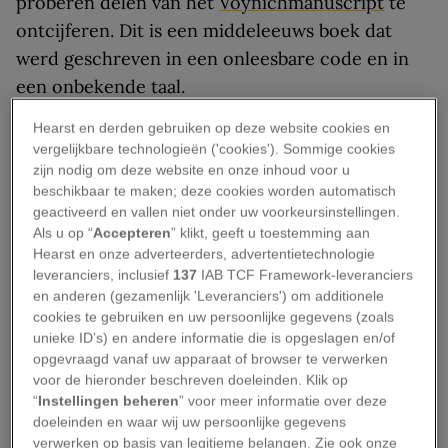
proberen delen van het
Voynichmanuscript
te
ontcijferen. Dit is een middeleeuws boek dat
werd geschreven in een onleesbare code en in
een onbekende taal.
Hearst en derden gebruiken op deze website cookies en
Maar andere academici zijn sceptisch, en er
vergelijkbare technologieën ('cookies'). Sommige cookies
blijven nog veel vragen rond het document
zijn nodig om deze website en onze inhoud voor u
bestaan.
beschikbaar te maken; deze cookies worden automatisch
geactiveerd en vallen niet onder uw voorkeursinstellingen.
Wat is het
Als u op “
Accepteren
” klikt, geeft u toestemming aan
Hearst en onze adverteerders, advertentietechnologie
Voynichmanuscript?
leveranciers, inclusief
137
IAB TCF Framework-leveranciers
en anderen (gezamenlijk 'Leveranciers') om additionele
cookies te gebruiken en uw persoonlijke gegevens (zoals
Het
Voynichmanuscript
is vermoedelijk
unieke ID’s) en andere informatie die is opgeslagen en/of
geheimschrift
, een gecodeerd patroon van
opgevraagd vanaf uw apparaat of browser te verwerken
voor de hieronder beschreven doeleinden. Klik op
letters. Het boek werd in de vijftiende eeuw in
“
Instellingen beheren
” voor meer informatie over deze
Centraal-Europa geschreven en is
iets groter
doeleinden en waar wij uw persoonlijke gegevens
dan een moderne paperback
. Het beval 246
verwerken op basis van legitieme belangen. Zie ook onze