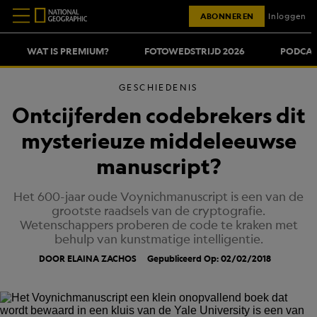
ABONNEREN
Inloggen
WAT IS PREMIUM?
FOTOWEDSTRIJD 2026
PODCAS
GESCHIEDENIS
Ontcijferden codebrekers dit
mysterieuze middeleeuwse
manuscript?
Het 600-jaar oude Voynichmanuscript is een van de
grootste raadsels van de cryptografie.
Wetenschappers proberen de code te kraken met
behulp van kunstmatige intelligentie.
DOOR ELAINA ZACHOS
Gepubliceerd Op: 02/02/2018