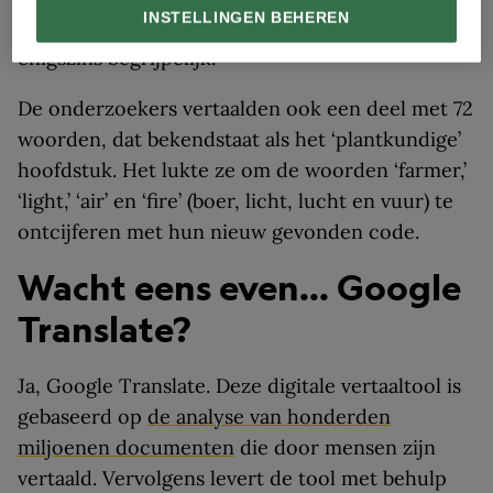
INSTELLINGEN BEHEREN
en mij en volk.”) Het is een vreemde zin, maar wel
enigszins begrijpelijk.
De onderzoekers vertaalden ook een deel met 72
woorden, dat bekendstaat als het ‘plantkundige’
hoofdstuk. Het lukte ze om de woorden ‘farmer,’
‘light,’ ‘air’ en ‘fire’ (boer, licht, lucht en vuur) te
ontcijferen met hun nieuw gevonden code.
Wacht eens even... Google
Translate?
Ja, Google Translate. Deze digitale vertaaltool is
gebaseerd op
de analyse van honderden
miljoenen documenten
die door mensen zijn
vertaald. Vervolgens levert de tool met behulp