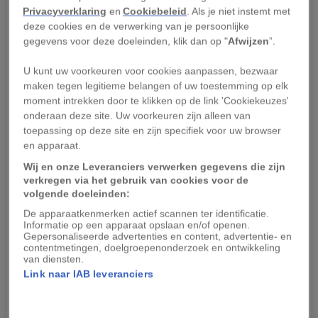
Privacyverklaring
en
Cookiebeleid
. Als je niet instemt met
fragiele pagina’s van gebonden kalfsperkament,
deze cookies en de verwerking van je persoonlijke
of een andere dierenhuid. Er is geen
gegevens voor deze doeleinden, klik dan op "
Afwijzen
”.
inhoudsopgave, maar het boek had waarschijnlijk
U kunt uw voorkeuren voor cookies aanpassen, bezwaar
uitklappagina’s die al lang geleden zoekraakten.
maken tegen legitieme belangen of uw toestemming op elk
Sommige paginanummers ontbreken en er zijn
moment intrekken door te klikken op de link 'Cookiekeuzes'
aanwijzingen dat het op een gegeven moment
onderaan deze site. Uw voorkeuren zijn alleen van
toepassing op deze site en zijn specifiek voor uw browser
opnieuw is ingebonden. Daardoor is de volgorde
en apparaat.
van de pagina’s vandaag de dag mogelijk anders
Wij en onze Leveranciers verwerken gegevens die zijn
dan toen het boek werd gepubliceerd.
verkregen via het gebruik van cookies voor de
volgende doeleinden:
Op de pagina’s staat van links naar rechts een
De apparaatkenmerken actief scannen ter identificatie.
elegant, krullerig schrift van zo’n 25 tot 30
Informatie op een apparaat opslaan en/of openen.
Gepersonaliseerde advertenties en content, advertentie- en
tekens, dat in korte alinea’s is verdeeld en wordt
contentmetingen, doelgroepenonderzoek en ontwikkeling
van diensten.
afgewisseld met gedetailleerde afbeeldingen. De
Link naar IAB leveranciers
illustraties zijn schetsen van kastelen en draken,
en afbeeldingen van planten, planeten, naakte