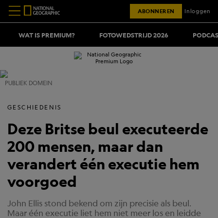
ABONNEREN
Inloggen
WAT IS PREMIUM?
FOTOWEDSTRIJD 2026
PODCAS
PUBLIEK DOMEIN
GESCHIEDENIS
Deze Britse beul executeerde
200 mensen, maar dan
verandert één executie hem
voorgoed
John Ellis stond bekend om zijn precisie als beul.
Maar één executie liet hem niet meer los en leidde