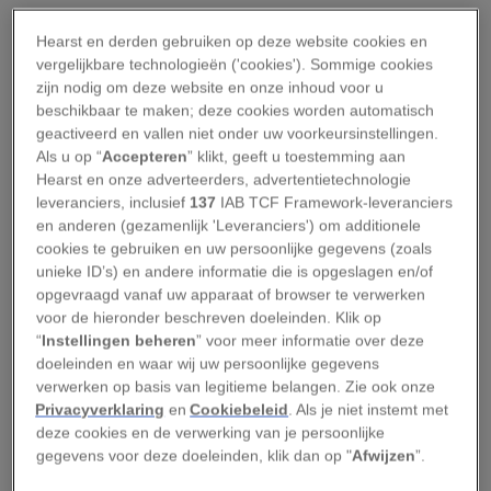
hij?
Hearst en derden gebruiken op deze website cookies en
Een gevoelige man met
vergelijkbare technologieën ('cookies'). Sommige cookies
zijn nodig om deze website en onze inhoud voor u
een grimmig beroep
beschikbaar te maken; deze cookies worden automatisch
geactiveerd en vallen niet onder uw voorkeursinstellingen.
Als u op “
Accepteren
” klikt, geeft u toestemming aan
Ellis begint zijn carrière op 22-jarige leeftijd in
Hearst en onze adverteerders, advertentietechnologie
de beruchte Newgate Prison in Londen. Waarom
leveranciers, inclusief
137
IAB TCF Framework-leveranciers
en anderen (gezamenlijk 'Leveranciers') om additionele
hij juist dit beroep koos, is nooit helemaal
cookies te gebruiken en uw persoonlijke gegevens (zoals
duidelijk geworden. Zijn vrouw zou fel tegen zijn
unieke ID’s) en andere informatie die is opgeslagen en/of
keuze zijn geweest.
opgevraagd vanaf uw apparaat of browser te verwerken
voor de hieronder beschreven doeleinden. Klik op
Toch blijkt Ellis talent te hebben. In elf jaar tijd
“
Instellingen beheren
” voor meer informatie over deze
doeleinden en waar wij uw persoonlijke gegevens
werkt hij zich op tot hoofdbeul van het Britse
verwerken op basis van legitieme belangen. Zie ook onze
Rijk. Buiten zijn werk leidt hij een heel ander
Privacyverklaring
en
Cookiebeleid
. Als je niet instemt met
leven: hij werkt in een kapperszaak in Rochdale
deze cookies en de verwerking van je persoonlijke
gegevens voor deze doeleinden, klik dan op "
Afwijzen
”.
en stond bekend als een stille, gesloten man die