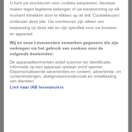
nauwelijks spreekt over zijn executies.
U kunt uw voorkeuren voor cookies aanpassen, bezwaar
maken tegen legitieme belangen of uw toestemming op elk
Leestip:
Simo Häyhä, de ‘Witte Dood’ die de
moment intrekken door te klikken op de link 'Cookiekeuzes'
onderaan deze site. Uw voorkeuren zijn alleen van
dodelijkste sluipschutter aller tijden werd
toepassing op deze site en zijn specifiek voor uw browser
en apparaat.
Uit een bericht in de Australische krant
The
Wij en onze Leveranciers verwerken gegevens die zijn
Advertiser
(1924) blijkt dat hij dol is op honden.
verkregen via het gebruik van cookies voor de
Hij heeft veel succes op de racebaan met zijn
volgende doeleinden:
zelfgefokte whippets, een windhondenras. En in
De apparaatkenmerken actief scannen ter identificatie.
Informatie op een apparaat opslaan en/of openen.
tegenstelling tot veel andere mensen in die tijd,
Gepersonaliseerde advertenties en content, advertentie- en
contentmetingen, doelgroepenonderzoek en ontwikkeling
laat hij ze in leven als hun racecarrière erop zit.
van diensten.
‘Ik neem nooit afscheid van een oude vriend,’ zo
Link naar IAB leveranciers
zegt hij tegen de verslaggever, terwijl hij een van
zijn honden over de kop aait.
Meerdere kranten omschrijven Ellis als een
‘gevoelig’ en ‘teerhartig’ man, die zelfs zijn eigen