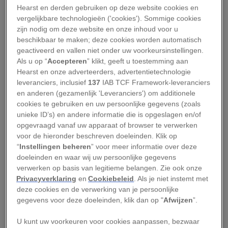
welke onderdeel uitmaakt van een nóg groter
Hearst en derden gebruiken op deze website cookies en
gebergte, de Karpaten. Met een hoogte van
vergelijkbare technologieën ('cookies'). Sommige cookies
maximaal 2500 meter en een ruw landschap
zijn nodig om deze website en onze inhoud voor u
beschikbaar te maken; deze cookies worden automatisch
behoort het volgens velen tot een van de meest
geactiveerd en vallen niet onder uw voorkeursinstellingen.
mooie berggebieden in Europa. Het Tatra
Als u op “
Accepteren
” klikt, geeft u toestemming aan
gebergte bestaat uit vier verschillende delen: de
Hearst en onze adverteerders, advertentietechnologie
leveranciers, inclusief
137
IAB TCF Framework-leveranciers
Westelijke Tatra, de Lage Tatra, de Hoge Tatra
en anderen (gezamenlijk 'Leveranciers') om additionele
en de Witte Tatra met elk zijn eigen kenmerken.
cookies te gebruiken en uw persoonlijke gegevens (zoals
unieke ID’s) en andere informatie die is opgeslagen en/of
De Westelijke Tatra
opgevraagd vanaf uw apparaat of browser te verwerken
voor de hieronder beschreven doeleinden. Klik op
“
Instellingen beheren
” voor meer informatie over deze
De Westelijke Tatra
bevindt zich in Polen én
doeleinden en waar wij uw persoonlijke gegevens
Slowakije en valt onder zowel het Tatrzański
verwerken op basis van legitieme belangen. Zie ook onze
Privacyverklaring
en
Cookiebeleid
. Als je niet instemt met
National Park als het Tatra National Park.
deze cookies en de verwerking van je persoonlijke
Kenmerkend voor de Westelijke Tatra is het
gegevens voor deze doeleinden, klik dan op "
Afwijzen
”.
gevarieerde landschap en de diversiteit aan
U kunt uw voorkeuren voor cookies aanpassen, bezwaar
bomen en planten. Daarnaast is het een nog