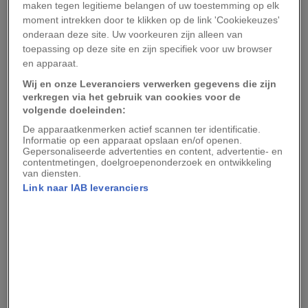
maken tegen legitieme belangen of uw toestemming op elk
relatief onontdekt maar onwijs mooi
moment intrekken door te klikken op de link 'Cookiekeuzes'
wintersportgebied
. Ben jij een ervaren skiër en
onderaan deze site. Uw voorkeuren zijn alleen van
toepassing op deze site en zijn specifiek voor uw browser
hou je wel van een uitdaging, dan is de Kasprowy
en apparaat.
Wierch met een zwarte piste van 10 kilometer
Wij en onze Leveranciers verwerken gegevens die zijn
lang zeker een bezoek waard.
verkregen via het gebruik van cookies voor de
volgende doeleinden:
De Lage Tatra
De apparaatkenmerken actief scannen ter identificatie.
Informatie op een apparaat opslaan en/of openen.
Gepersonaliseerde advertenties en content, advertentie- en
De Lage Tatra
valt onder het Lage Tatra National
contentmetingen, doelgroepenonderzoek en ontwikkeling
van diensten.
Park en is naast dat het minder hoge toppen
Link naar IAB leveranciers
heeft stukken groener dan bijvoorbeeld de Hoge
Tatra. Het is een populair wandelgebied vanwege
de mooie natuur en de wilde dieren die er leven.
Veel Slowaken kiezen er hierdoor ook voor om
in dit gebied hun vakantie door te brengen.