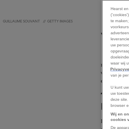
Hearst en
('cookies
te maken;
GUILLAUME SOUVANT
//
GETTY IMAGES
voorkeursi
V
adverteerd
leveranci
uw persoo
opgevraag
doeleinden
waar wij 
natuur. Ac
Privacyve
verhalen va
van je pe
elke liefhe
U kunt uw
1. Châ
uw toeste
deze site.
Frankr
browser e
Wij en on
cookies 
Dit
middele
De appara