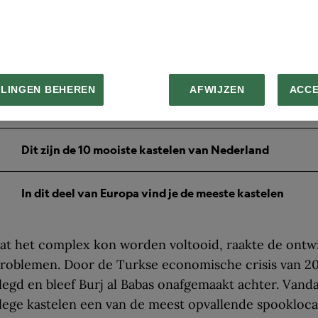
kopers, met neoklassieke villa’s die doen denken aa
LLINGEN BEHEREN
AFWIJZEN
ACC
Zo zagen de eerste kastelen eruit
Dit zijn de 10 mooiste kastelen van Nederland
In dit deel van Europa vind je de meeste kastelen
t het complex kon worden voltooid, raakte de ontwi
problemen. Door de Turkse economische crisis van 2
legd en bleef Burj al Babas onafgemaakt achter. Vand
ege kastelen een van de meest opvallende spooklocat