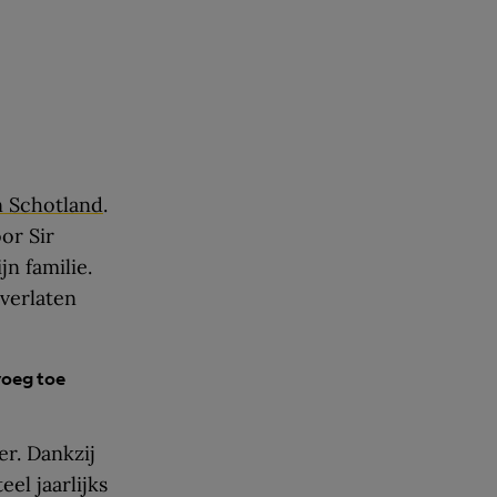
n Schotland
.
or Sir
jn familie.
 verlaten
voeg toe
er. Dankzij
el jaarlijks