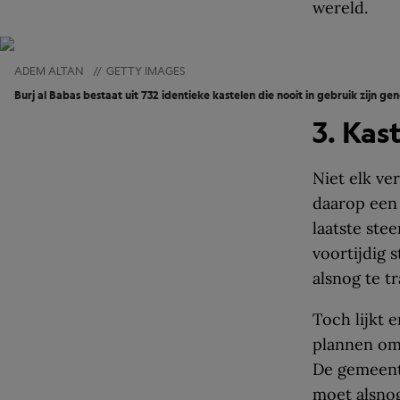
wereld.
ADEM ALTAN
//
GETTY IMAGES
Burj al Babas bestaat uit 732 identieke kastelen die nooit in gebruik zijn gen
3. Kas
Niet elk ve
daarop een 
laatste ste
voortijdig 
alsnog te t
Toch lijkt 
plannen om
De gemeente
moet alsno