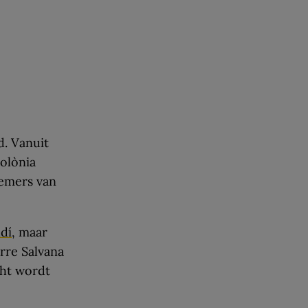
d. Vanuit
Colònia
emers van
dí
, maar
orre Salvana
cht wordt