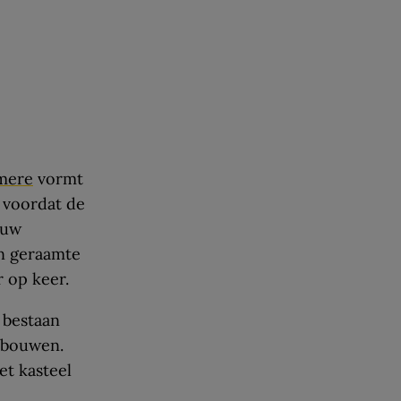
lmere
vormt
 voordat de
ouw
en geraamte
 op keer.
 bestaan
 bouwen.
et kasteel