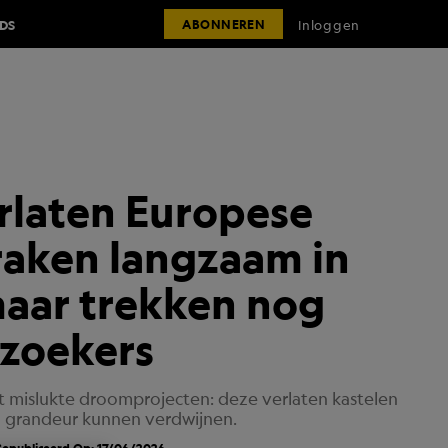
IDS
Inloggen
ABONNEREN
rlaten Europese
raken langzaam in
maar trekken nog
ezoekers
ot mislukte droomprojecten: deze verlaten kastelen
n grandeur kunnen verdwijnen.
epubliceerd Op: 17/06/2026