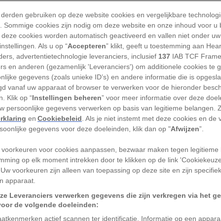
 derden gebruiken op deze website cookies en vergelijkbare technolog
'). Sommige cookies zijn nodig om deze website en onze inhoud voor u
 deze cookies worden automatisch geactiveerd en vallen niet onder uw
nstellingen. Als u op “
Accepteren
” klikt, geeft u toestemming aan Hea
erlaten dorpen en steden spreken tot de verbeelding
ers, advertentietechnologie leveranciers, inclusief
137
IAB TCF Frame
ers en anderen (gezamenlijk 'Leveranciers') om additionele cookies te 
vervallen kastelen doen daar nog een schepje bovenop
nlijke gegevens (zoals unieke ID’s) en andere informatie die is opgesl
waren het symbolen van macht, rijkdom en prestige;
d vanaf uw apparaat of browser te verwerken voor de hieronder besc
tegenwoordig zijn ze overgeleverd aan de tand des tij
. Klik op “
Instellingen beheren
” voor meer informatie over deze doe
uw persoonlijke gegevens verwerken op basis van legitieme belangen. 
hter afbrokkelende muren en dichtgegroeide poorten
rklaring
en
Cookiebeleid
. Als je niet instemt met deze cookies en de
n eeuwenlang verval. Dit zijn zes verlaten kastelen in
rsoonlijke gegevens voor deze doeleinden, klik dan op "
Afwijzen
”.
bber van
urban exploring
ooit gezien wil hebben.
 voorkeuren voor cookies aanpassen, bezwaar maken tegen legitieme 
teau de la Mothe Chandeniers
mming op elk moment intrekken door te klikken op de link 'Cookiekeuz
 Uw voorkeuren zijn alleen van toepassing op deze site en zijn specifie
ijk
n apparaat.
ze Leveranciers verwerken gegevens die zijn verkregen via het g
voor de volgende doeleinden:
euwse kasteel in Frankrijk
, te zien op de afbeelding 
atkenmerken actief scannen ter identificatie. Informatie op een appar