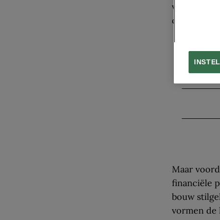
vermogende 
châteaux.
LEES OOK
INSTE
Maar voorda
financiële 
bouw stilge
vormen de l