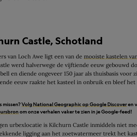
churn Castle, Schotland
rs van Loch Awe ligt een van de
mooiste kastelen va
stle werd halverwege de vijftiende eeuw gebouwd do
ell en diende ongeveer 150 jaar als thuisbasis voor zi
iende eeuw raakte het kasteel in onbruik en bleef het
ts missen?
Volg National Geographic op Google Discover
en 
eursbron
om onze verhalen vaker te zien in je Google-feed!
en urbexlocatie is Kilchurn Castle inmiddels niet me
kkende ligging aan het zoetwatermeer trekt het kaste