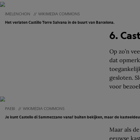
IMELENCHON
//
WIKIMEDIA COMMONS
Het verlaten Castillo Torre Salvana in de buurt van Barcelona.
6. Cas
Op zo’n vee
dat opmerke
toegankelij
gesloten. S
voor bezoe
PAEBI
//
WIKIMEDIA COMMONS
Je kunt Castello di Sammezzano vanaf buiten bekijken, maar de kasteeldeuren
Maar als de
eeuwse kast