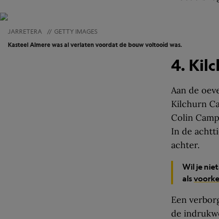
JARRETERA
//
GETTY IMAGES
Kasteel Almere was al verlaten voordat de bouw voltooid was.
4. Kil
Aan de oeve
Kilchurn Ca
Colin Campb
In de achtt
achter.
Wil je nie
als
voork
Een verborg
de indrukwe