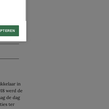
n Franse
EPTEREN
kkelaar in
018 werd de
aag de dag
ies ter