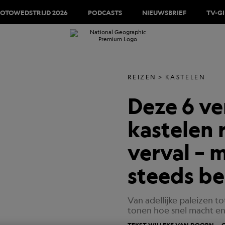
FOTOWEDSTRIJD 2026
PODCASTS
NIEUWSBRIEF
TV-G
REIZEN
KASTELEN
Deze 6 ve
kastelen 
verval – 
steeds b
Van adellijke paleizen t
tonen hoe snel macht e
TEKST
WILLEKE VAN DOORN
G