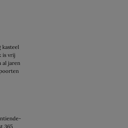
 kasteel
is vrij
 al jaren
 poorten
entiende-
st 365