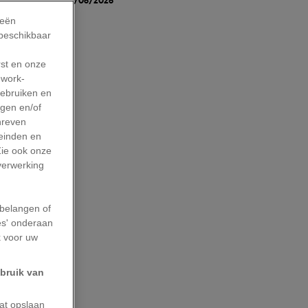
ieën
 beschikbaar
rst en onze
, maar
work-
gebruiken en
. Ooit
agen en/of
hreven
ds en de
leinden en
Zie ook onze
 schuilen
 verwerking
 Europa die
belangen of
,
es' onderaan
k voor uw
ebruik van
bovenaan,
aat opslaan