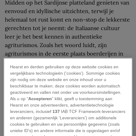
Midden op het Sardijnse platteland genieten van
eenvoud en idyllische uitzichten, terwijl je
helemaal tot rust komt en non-stop de lekkerste
gerechten tot je neemt: de Italiaanse cultuur
leer je het best kennen in authentieke
agriturismos. Zoals het woord luidt, zijn
agriturismos in de eerste plaats boerderijen in
functie (agri) en in de tweede plaats toeristische
Hearst en derden gebruiken op deze website cookies en
verblijven (turismo). De vorm van
vergelijkbare technologieën ('cookies'). Sommige cookies
plattelandstoerisme is in 1985 officieel door de
zijn nodig om deze website en onze inhoud voor u
beschikbaar te maken; deze cookies worden automatisch
Italiaanse wet gedefinieerd. In die tijd gingen
geactiveerd en vallen niet onder uw voorkeursinstellingen.
veel boeren door een financieel moeilijke
Als u op “
Accepteren
” klikt, geeft u toestemming aan
periode en door deze regeling werd voorkomen
Hearst en onze adverteerders, advertentietechnologie
leveranciers, inclusief
137
IAB TCF Framework-leveranciers
dat zij hun boerenbedrijven moesten opgeven,
en anderen (gezamenlijk 'Leveranciers') om additionele
en het kleinschalige Italiaanse productieproces
cookies te gebruiken en uw persoonlijke gegevens (zoals
kon worden behouden.
unieke ID’s) en andere informatie die is opgeslagen en/of