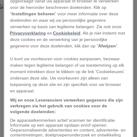
opgevraagd vanaf uw apparaat of browser te verwerken
voor de hieronder beschreven doeleinden. Klik op
“
Instellingen beheren
” voor meer informatie over deze
AGRITURISMO GLI ULIVI
doeleinden en waar wij uw persoonlijke gegevens
Agriturismo Gli Ulivi in Castiadas.
verwerken op basis van legitieme belangen. Zie ook onze
Privacyverklaring
en
Cookiebeleid
. Als je niet instemt met
De boerderijvakanties zijn er in alle soorten en
deze cookies en de verwerking van je persoonlijke
maten. Wil je dicht bij het gemoedelijke
gegevens voor deze doeleinden, klik dan op "
Afwijzen
”.
plattelandsleven blijven? Bivakkeer dan in een
U kunt uw voorkeuren voor cookies aanpassen, bezwaar
simpele kamer of appartement en eet al het
maken tegen legitieme belangen of uw toestemming op elk
heerlijks dat de hosts je voorschotelen, zoals bij
moment intrekken door te klikken op de link 'Cookiekeuzes'
Agriturismo Gli Ulivi
. Deze Sardijnse boerderij
onderaan deze site. Uw voorkeuren zijn alleen van
toepassing op deze site en zijn specifiek voor uw browser
met wijn- en olijfgaard ligt op een uitgestrekte
en apparaat.
heuvel vlakbij zee, in het in het rustige dorpje
Wij en onze Leveranciers verwerken gegevens die zijn
Castiadas. Verblijf in één van de tien kamers en
verkregen via het gebruik van cookies voor de
volgende doeleinden:
geniet van grote hoeveelheden lokale
De apparaatkenmerken actief scannen ter identificatie.
specialiteiten, zoals de beroemde pasta met
Informatie op een apparaat opslaan en/of openen.
bottarga – geconserveerde viseitjes. Goed om te
Gepersonaliseerde advertenties en content, advertentie- en
contentmetingen, doelgroepenonderzoek en ontwikkeling