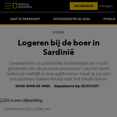
ABONNEREN
Inloggen
WAT IS PREMIUM?
FOTOWEDSTRIJD 2026
PODCAS
HOME
Logeren bij de boer in
Sardinië
Overnachten in pittoreske boerderijen en voluit
genieten van de puurste producten van het land:
tijdens je verblijf in een agriturismo maak je op een
ontspannen manier kennis met het lokale leven.
DOOR ANNE DE VRIES
Gepubliceerd Op: 03/07/2017
GERMAN-IMAGES, CORBIS, HH