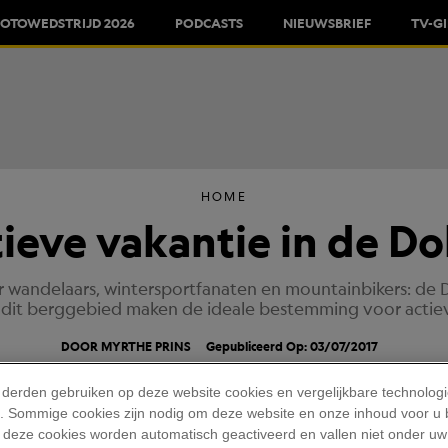
FOTOWEDSTRIJD 2026
PODCASTS
NIEUWSBRIEF
TV-G
HOME
ieve vakantie in de D
oor wandelaars, wintersportfanaten en mountainbikers: de 
n dit berggebied maken de ideale bestemming voor actiev
DOOR MYRTHE PRINS
Gepubliceerd Op: 03/07/2017
 derden gebruiken op deze website cookies en vergelijkbare technolog
'). Sommige cookies zijn nodig om deze website en onze inhoud voor u
 deze cookies worden automatisch geactiveerd en vallen niet onder uw