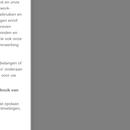
rst en onze
work-
gebruiken en
agen en/of
hreven
leinden en
Zie ook onze
 verwerking
belangen of
es' onderaan
k voor uw
ebruik van
aat opslaan
ntmetingen,