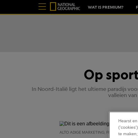
WAT IS PREMIUM?
Op sport
In Noord-Italië ligt het ultieme paradijs v
valleien va
Hearst en
('cookies
ALTO ADIGE MARKETING, FRIEDER BLICKLE
te maken;