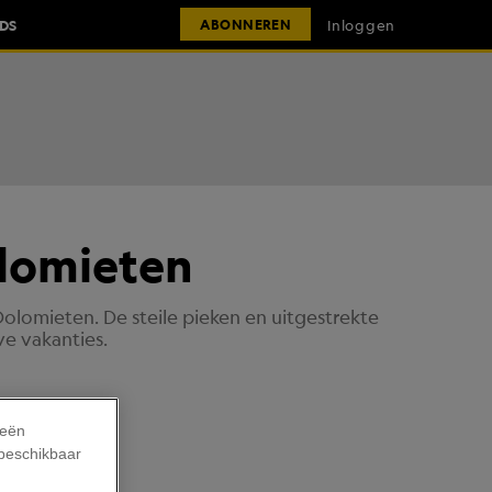
IDS
Inloggen
ABONNEREN
olomieten
Dolomieten. De steile pieken en uitgestrekte
e vakanties.
ieën
 beschikbaar