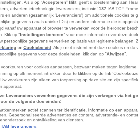
nstellingen. Als u op “
Accepteren
” klikt, geeft u toestemming aan Hea
e Dolomieten maakt het allemaal niet uit.
ers, advertentietechnologie leveranciers, inclusief
137
IAB TCF Frame
ord-Italiaanse gebergte biedt
ers en anderen (gezamenlijk 'Leveranciers') om additionele cookies te 
nlijke gegevens (zoals unieke ID’s) en andere informatie die is opgesl
 Ga op wandel- of skivakantie met het
d vanaf uw apparaat of browser te verwerken voor de hieronder besc
ontuur met de mountainbike of
. Klik op “
Instellingen beheren
” voor meer informatie over deze doe
staat de omgeving – ruwe pieken, groene
uw persoonlijke gegevens verwerken op basis van legitieme belangen. 
rklaring
en
Cookiebeleid
. Als je niet instemt met deze cookies en de
 – het niet toe om binnen te blijven
rsoonlijke gegevens voor deze doeleinden, klik dan op "
Afwijzen
”.
 voorkeuren voor cookies aanpassen, bezwaar maken tegen legitieme 
io waar een groot deel van de Dolomieten
mming op elk moment intrekken door te klikken op de link 'Cookiekeuz
elwalhalla. Acht natuurreservaten, een
 Uw voorkeuren zijn alleen van toepassing op deze site en zijn specifie
n apparaat.
0 kilometer aan bewandelbare paden zorgen
ze Leveranciers verwerken gegevens die zijn verkregen via het g
kken valt. De paden zijn elk uniek, maar
voor de volgende doeleinden:
: pure natuur en adembenemende
atkenmerken actief scannen ter identificatie. Informatie op een appar
nen. Gepersonaliseerde advertenties en content, advertentie- en conte
enonderzoek en ontwikkeling van diensten.
 IAB leveranciers
R