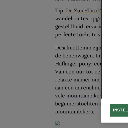
Tip:
De Zuid-Tirol Trekking G
wandelroutes opgedeeld in ca
gesteldheid, ervaring en lan
perfecte tocht te vinden!
Desalniettemin zijn de Dolom
de benenwagen. In
Hafling
is 
Haflinger pony: een paardenra
Van een uur tot een volledige
relaxte manier om de omgevin
aan een adrenaline-kick, voel
vele
mountainbike-routes
uit 
beginnerstochten met gidsen,
INSTE
mountainbikers.