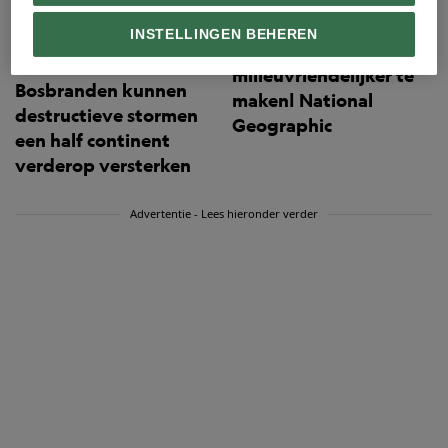
4 eenvoudige
manieren om je
INSTELLINGEN BEHEREN
feestdagen
milieuvriendelijker te
Bosbranden kunnen
maken| National
destructieve stormen
Geographic
een half continent
verderop versterken
Advertentie - Lees hieronder verder