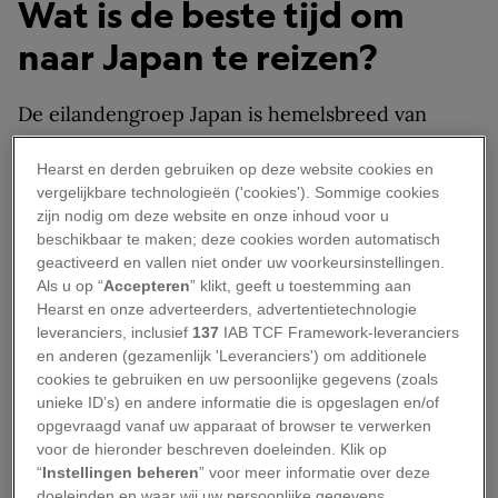
Wat is de beste tijd om
naar Japan te reizen?
De eilandengroep Japan is hemelsbreed van
noord naar zuid tweeduizend kilometer lang en
Hearst en derden gebruiken op deze website cookies en
kent dan ook niet één klimaat. Het grootste
vergelijkbare technologieën ('cookies'). Sommige cookies
eiland Honshu – waar de meeste grote steden
zijn nodig om deze website en onze inhoud voor u
liggen – heeft een gematigd klimaat met vrij
beschikbaar te maken; deze cookies worden automatisch
geactiveerd en vallen niet onder uw voorkeursinstellingen.
koude winters en warme zomers. Op het
Als u op “
Accepteren
” klikt, geeft u toestemming aan
noordelijke eiland Hokkaido zijn de zomers
Hearst en onze adverteerders, advertentietechnologie
aangenaam en niet te warm, maar de winters zijn
leveranciers, inclusief
137
IAB TCF Framework-leveranciers
en anderen (gezamenlijk 'Leveranciers') om additionele
er erg koud met veel sneeuwval. Het zuidelijke
cookies te gebruiken en uw persoonlijke gegevens (zoals
eiland Kyushu en de omringende eilanden kun je
unieke ID’s) en andere informatie die is opgeslagen en/of
beter niet bezoeken in september en oktober
opgevraagd vanaf uw apparaat of browser te verwerken
voor de hieronder beschreven doeleinden. Klik op
vanwege de kans op tropische stormen.
“
Instellingen beheren
” voor meer informatie over deze
doeleinden en waar wij uw persoonlijke gegevens