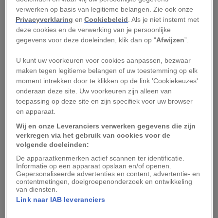
Wat voor visum heb je
verwerken op basis van legitieme belangen. Zie ook onze
Privacyverklaring
en
Cookiebeleid
. Als je niet instemt met
nodig?
deze cookies en de verwerking van je persoonlijke
gegevens voor deze doeleinden, klik dan op "
Afwijzen
”.
Voor een verblijf van maximaal negentig dagen is
U kunt uw voorkeuren voor cookies aanpassen, bezwaar
een visum niet nodig. Naast een geldig paspoort
maken tegen legitieme belangen of uw toestemming op elk
is het wel verplicht om een retour- of
moment intrekken door te klikken op de link 'Cookiekeuzes'
doorreisticket te hebben. Ook kan je gevraagd
onderaan deze site. Uw voorkeuren zijn alleen van
toepassing op deze site en zijn specifiek voor uw browser
worden om aan te tonen dat je over voldoende
en apparaat.
financiële middelen beschikt om je reis te
Wij en onze Leveranciers verwerken gegevens die zijn
betalen.
verkregen via het gebruik van cookies voor de
volgende doeleinden:
Hoe zijn de (draadloze)
De apparaatkenmerken actief scannen ter identificatie.
Informatie op een apparaat opslaan en/of openen.
internetverbindingen?
Gepersonaliseerde advertenties en content, advertentie- en
contentmetingen, doelgroepenonderzoek en ontwikkeling
van diensten.
Veel hotels, restaurants, bars en luchthavens
Link naar IAB leveranciers
bieden wifi aan, vaak wel tegen betaling.