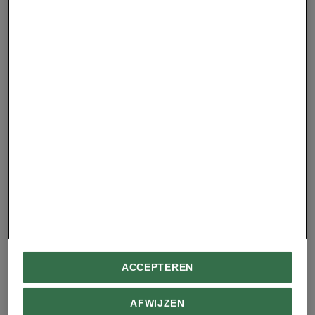
Klimaatrampen kosten
steeds meer geld. Wie
moet dat betalen?
Een fotoverslag van de
voedselcrisis in de
Hoorn van Afrika
ACCEPTEREN
AFWIJZEN