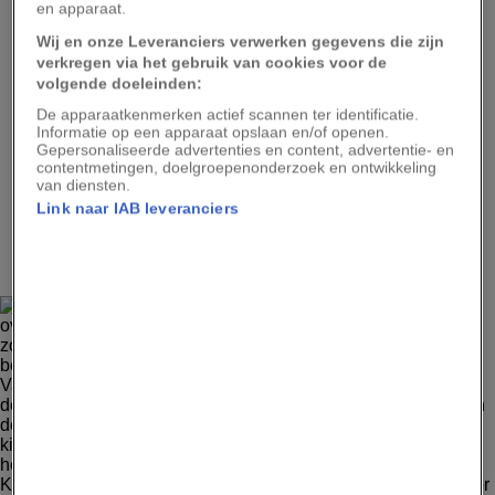
eiland van de staat Hawaï met bevaarbare rivieren,
en apparaat.
waardoor het de ideale plek is voor een kajakavontuur of
Wij en onze Leveranciers verwerken gegevens die zijn
wildwaterpret op een grote zwemband. Hou je wel van een
verkregen via het gebruik van cookies voor de
uitdaging? Wandel dan langs de legendarische kust, een
volgende doeleinden:
route van ruim 35 kilometer heen en terug die wordt
beschouwd als de beste trektocht van heel Hawaï.
De apparaatkenmerken actief scannen ter identificatie.
Informatie op een apparaat opslaan en/of openen.
Gepersonaliseerde advertenties en content, advertentie- en
contentmetingen, doelgroepenonderzoek en ontwikkeling
van diensten.
Link naar IAB leveranciers
2