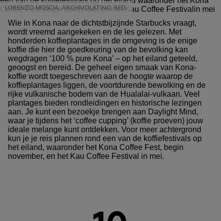
LORENZO MOSCIA, ARCHIVOLATINO, R​ED
Wie in Kona naar de dichtstbijzijnde Starbucks vraagt,
wordt vreemd aangekeken en de les gelezen. Met
honderden koffieplantages in de omgeving is de enige
koffie die hier de goedkeuring van de bevolking kan
wegdragen ‘100 % pure Kona’ – op het eiland geteeld,
geoogst en bereid. De geheel eigen smaak van Kona-
koffie wordt toegeschreven aan de hoogte waarop de
koffieplantages liggen, de voortdurende bewolking en de
rijke vulkanische bodem van de Hualalai-vulkaan. Veel
plantages bieden rondleidingen en historische lezingen
aan. Je kunt een bezoekje brengen aan Daylight Mind,
waar je tijdens het ‘coffee cupping’ (koffie proeven) jouw
ideale melange kunt ontdekken. Voor meer achtergrond
kun je je reis plannen rond een van de koffiefestivals op
het eiland, waaronder het Kona Coffee Fest, begin
november, en het Kau Coffee Festival in mei.