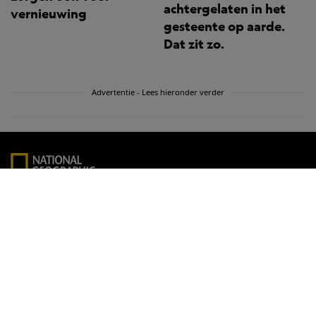
achtergelaten in het
vernieuwing
gesteente op aarde.
Dat zit zo.
Advertentie - Lees hieronder verder
Wat is Premium?
Podcasts
Fotowedstrijd 2026
Masterclasses
Abonneren
Contact
Klantenservice
Adverteren