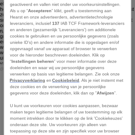
geactiveerd en vallen niet onder uw voorkeursinstellingen.
Als u op “
Accepteren
” klikt, geeft u toestemming aan
Hearst en onze adverteerders, advertentietechnologie
leveranciers, inclusief
137
IAB TCF Framework-leveranciers
en anderen (gezamenlijk 'Leveranciers') om additionele
cookies te gebruiken en uw persoonlijke gegevens (zoals
unieke ID’s) en andere informatie die is opgeslagen en/of
opgevraagd vanaf uw apparaat of browser te verwerken
voor de hieronder beschreven doeleinden. Klik op
“
Instellingen beheren
” voor meer informatie over deze
doeleinden en waar wij uw persoonlijke gegevens
CULTURA RM, ALAMY STOCK PHOTO
verwerken op basis van legitieme belangen. Zie ook onze
Dat er zoveel adembenemende scènes in Jurassic Park te
Privacyverklaring
en
Cookiebeleid
. Als je niet instemt met
zien zijn, heeft een reden. Die epische landschappen (van
deze cookies en de verwerking van je persoonlijke
het eiland Kauai) kun je niet even snel afwerken, maar zou
gegevens voor deze doeleinden, klik dan op "
Afwijzen
”.
je vanuit elk perspectief moeten bekijken. Op een
rondleiding per helikopter zie je verbluffende watervallen;
zeilend langs de kust zul je je nietig voelen tegenover de
U kunt uw voorkeuren voor cookies aanpassen, bezwaar
majestueuze natuur; een snorkelexcursie op een
maken tegen legitieme belangen of uw toestemming op elk
catamaran zal je de wonderen van het onderwaterleven
moment intrekken door te klikken op de link 'Cookiekeuzes'
onthullen; en op een tour in een snelle rubberboot ontdek
onderaan deze site. Uw voorkeuren zijn alleen van
je zeegrotten, Hawaïaanse monniksrobben, groepen
toepassing op deze site en zijn specifiek voor uw browser
dolfijnen of groene zeeschildpadden. Kauai is het enige