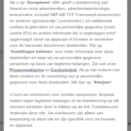
Als u op “
Accepteren
” klikt, geeft u toestemming aan
Hearst en onze adverteerders, advertentietechnologie
leveranciers, inclusief
137
IAB TCF Framework-leveranciers
en anderen (gezamenlijk 'Leveranciers') om additionele
cookies te gebruiken en uw persoonlijke gegevens (zoals
1
unieke ID’s) en andere informatie die is opgeslagen en/of
opgevraagd vanaf uw apparaat of browser te verwerken
voor de hieronder beschreven doeleinden. Klik op
“
Instellingen beheren
” voor meer informatie over deze
KENNAN HARVEY, AURORA
doeleinden en waar wij uw persoonlijke gegevens
verwerken op basis van legitieme belangen. Zie ook onze
Een skigids die door een helikopter is afgezet, staat op de
Privacyverklaring
en
Cookiebeleid
. Als je niet instemt met
Osprey Spire in de Canadese Purcell Mountains.
deze cookies en de verwerking van je persoonlijke
gegevens voor deze doeleinden, klik dan op "
Afwijzen
”.
U kunt uw voorkeuren voor cookies aanpassen, bezwaar
maken tegen legitieme belangen of uw toestemming op elk
2
moment intrekken door te klikken op de link 'Cookiekeuzes'
onderaan deze site. Uw voorkeuren zijn alleen van
toepassing op deze site en zijn specifiek voor uw browser
en apparaat.
DICK DURRANCE, NATIONAL GEOGRAPHIC