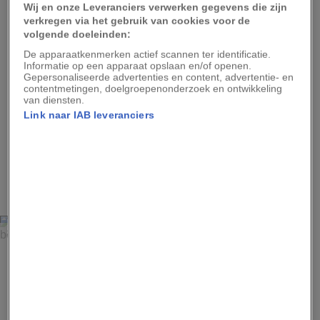
Wij en onze Leveranciers verwerken gegevens die zijn
In het skigebied Bugaboos in British Columbia dalen
verkregen via het gebruik van cookies voor de
skiërs de Vowel Glacier af.
volgende doeleinden:
De apparaatkenmerken actief scannen ter identificatie.
Informatie op een apparaat opslaan en/of openen.
Gepersonaliseerde advertenties en content, advertentie- en
contentmetingen, doelgroepenonderzoek en ontwikkeling
van diensten.
Advertentie - Lees hieronder verder
Link naar IAB leveranciers
3
SCOTT MARKEWITZ, AURORA
Bij Haines in Alaska landt een helikopter op de top van
een berg in de Chilkat Mountains.