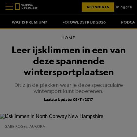
ABONNEREN
Inloggen
WAT IS PREMIUM?
FOTOWEDSTRIJD 2026
PODCAS
HOME
Leer ijsklimmen in een van
deze spannende
wintersportplaatsen
Dit zijn de plekken waar je deze spectaculaire
wintersport kunt beoefenen.
Laatste Update: 03/11/2017
GABE ROGEL, AURORA