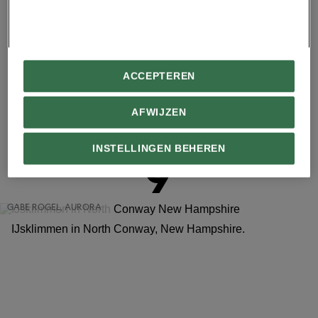
die met een helikopter zijn afgezet, zich in de Rakaia
Range naar beneden.
ACCEPTEREN
Advertentie - Lees hieronder verder
AFWIJZEN
INSTELLINGEN BEHEREN
9
GABE ROGEL, AURORA
IJsklimmen in North Conway, New Hampshire.