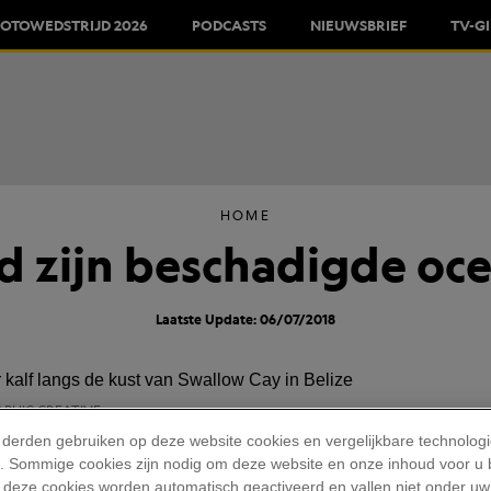
FOTOWEDSTRIJD 2026
PODCASTS
NIEUWSBRIEF
TV-G
HOME
d zijn beschadigde oce
Laatste Update: 06/07/2018
APHIC CREATIVE
 derden gebruiken op deze website cookies en vergelijkbare technolog
'). Sommige cookies zijn nodig om deze website en onze inhoud voor u
 deze cookies worden automatisch geactiveerd en vallen niet onder uw