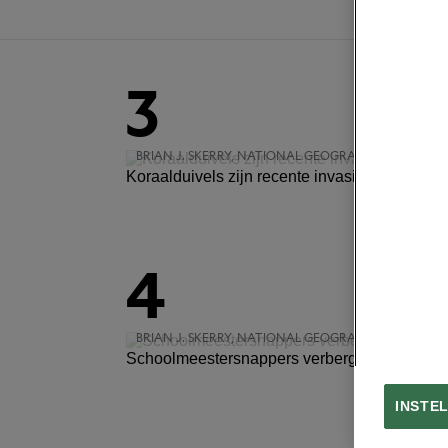
3
BRIAN J. SKERRY, NATIONAL GEOGRAPHIC CREATIVE
Koraalduivels zijn recente invasieve exoten d
4
BRIAN J. SKERRY, NATIONAL GEOGRAPHIC CREATIVE
Schoolmeestersnappers verbergen zich in ho
INSTE