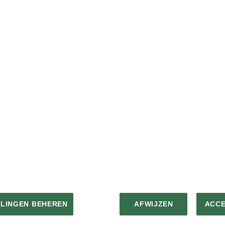
ie schade toebrengen aan de riffen van Belize.
ornkoraal.
LLINGEN BEHEREN
AFWIJZEN
ACC