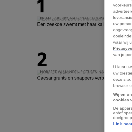
1
voorkeursi
adverteerd
leveranci
BRIAN J. SKERRY, NATIONAL GEOGRAPHIC CREATIVE
uw persoo
Een zeekoe zwemt met haar kalf langs de kus
opgevraag
doeleinden
waar wij 
Privacyve
2
van je pe
U kunt uw
NORBERT WU, MINDEN PICTURES, NATIONAL GEOGR
uw toeste
Caesar grunts en snappers verblijden een scu
deze site.
browser e
Wij en on
cookies 
De appara
en/of ope
doelgroep
Link naar