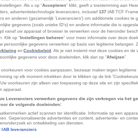
nstellingen. Als u op “
Accepteren
” klikt, geeft u toestemming aan Hea
ers, advertentietechnologie leveranciers, inclusief
137
IAB TCF Frame
ers en anderen (gezamenlijk 'Leveranciers') om additionele cookies te 
nlijke gegevens (zoals unieke ID’s) en andere informatie die is opgesl
t van Swallow Cay in Belize.
d vanaf uw apparaat of browser te verwerken voor de hieronder besc
. Klik op “
Instellingen beheren
” voor meer informatie over deze doe
uw persoonlijke gegevens verwerken op basis van legitieme belangen. 
rklaring
en
Cookiebeleid
. Als je niet instemt met deze cookies en de
rsoonlijke gegevens voor deze doeleinden, klik dan op "
Afwijzen
”.
 voorkeuren voor cookies aanpassen, bezwaar maken tegen legitieme 
APHIC CREATIVE
mming op elk moment intrekken door te klikken op de link 'Cookiekeuz
baduiker in Belize.
 Uw voorkeuren zijn alleen van toepassing op deze site en zijn specifie
n apparaat.
ze Leveranciers verwerken gegevens die zijn verkregen via het g
voor de volgende doeleinden:
Advertentie - Lees hieronder verder
atkenmerken actief scannen ter identificatie. Informatie op een appar
nen. Gepersonaliseerde advertenties en content, advertentie- en conte
enonderzoek en ontwikkeling van diensten.
 IAB leveranciers