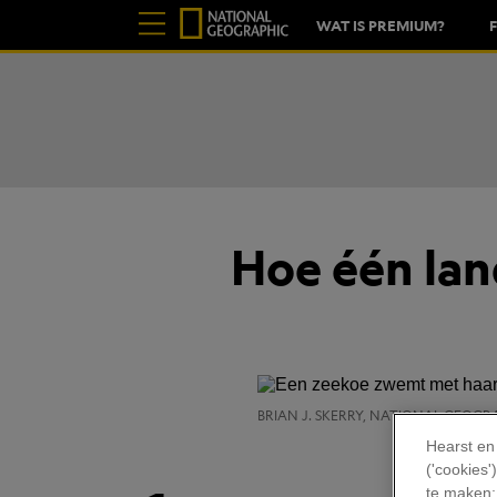
WAT IS PREMIUM?
Hoe één lan
BRIAN J. SKERRY, NATIONAL GEOGR
Hearst en
('cookies
te maken;