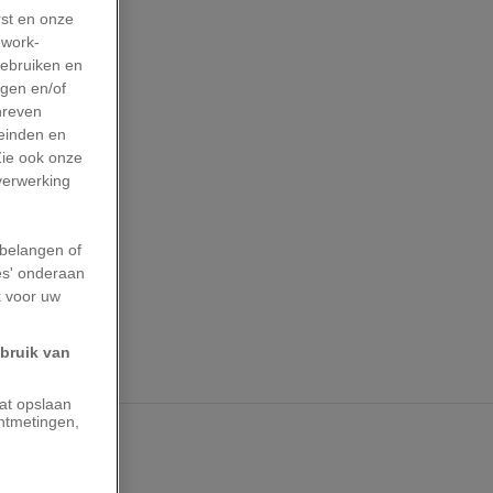
rst en onze
work-
gebruiken en
agen en/of
hreven
leinden en
Zie ook onze
 verwerking
belangen of
es' onderaan
k voor uw
ebruik van
aat opslaan
ntmetingen,