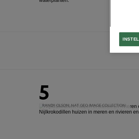
waterplanten.
INSTE
5
RANDY OLSON, NAT GEO IMAGE COLLECTION
Nijlkrokodillen huizen in meren en rivieren