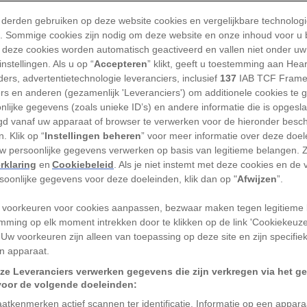
 derden gebruiken op deze website cookies en vergelijkbare technolog
'). Sommige cookies zijn nodig om deze website en onze inhoud voor u
 deze cookies worden automatisch geactiveerd en vallen niet onder uw
nstellingen. Als u op “
Accepteren
” klikt, geeft u toestemming aan Hea
ers, advertentietechnologie leveranciers, inclusief
137
IAB TCF Frame
n op afstand bestuurbare camera in het Turkanameer in
ers en anderen (gezamenlijk 'Leveranciers') om additionele cookies te 
nlijke gegevens (zoals unieke ID’s) en andere informatie die is opgesl
d vanaf uw apparaat of browser te verwerken voor de hieronder besc
. Klik op “
Instellingen beheren
” voor meer informatie over deze doe
uw persoonlijke gegevens verwerken op basis van legitieme belangen. 
rklaring
en
Cookiebeleid
. Als je niet instemt met deze cookies en de
rsoonlijke gegevens voor deze doeleinden, klik dan op "
Afwijzen
”.
 voorkeuren voor cookies aanpassen, bezwaar maken tegen legitieme 
opulatie Nijlkrokodillen voor.
mming op elk moment intrekken door te klikken op de link 'Cookiekeuz
 Uw voorkeuren zijn alleen van toepassing op deze site en zijn specifie
n apparaat.
ze Leveranciers verwerken gegevens die zijn verkregen via het g
voor de volgende doeleinden:
Advertentie - Lees hieronder verder
atkenmerken actief scannen ter identificatie. Informatie op een appar