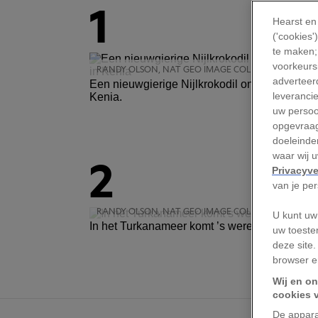
1
Hearst en
('cookies
te maken;
voorkeursi
RANDY OLSON, NAT GEO IMAGE COLLECTION
adverteerd
Een nieuwgierige Nijlkrokodil onderzoekt ee
leveranci
Kenia.
uw persoo
opgevraag
doeleinden
waar wij 
2
Privacyve
van je pe
RANDY OLSON, NAT GEO IMAGE COLLECTION
U kunt uw
In het Turkanameer komt ’s werelds grootste p
uw toeste
deze site.
browser e
Wij en on
cookies 
De appara