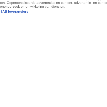
nen. Gepersonaliseerde advertenties en content, advertentie- en conte
enonderzoek en ontwikkeling van diensten.
 IAB leveranciers
cultuur en mythologie vereerd.
rbergt een pasgeboren Nijlkrokodil zich tussen de