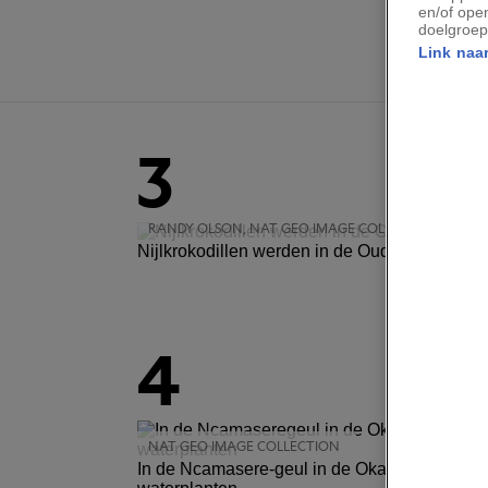
en/of ope
doelgroep
Link naar
3
RANDY OLSON, NAT GEO IMAGE COLLECTION
Nijlkrokodillen werden in de Oud-Egyptische 
4
NAT GEO IMAGE COLLECTION
In de Ncamasere-geul in de Okavangodelta ve