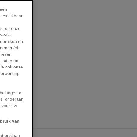
ieën
 beschikbaar
rst en onze
work-
gebruiken en
agen en/of
hreven
leinden en
Zie ook onze
 verwerking
belangen of
es' onderaan
k voor uw
ebruik van
aat opslaan