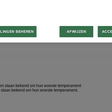
Advertentie - Lees hieronder verder
LLINGEN BEHEREN
AFWIJZEN
ACC
 en staan bekend om hun woeste temperament.