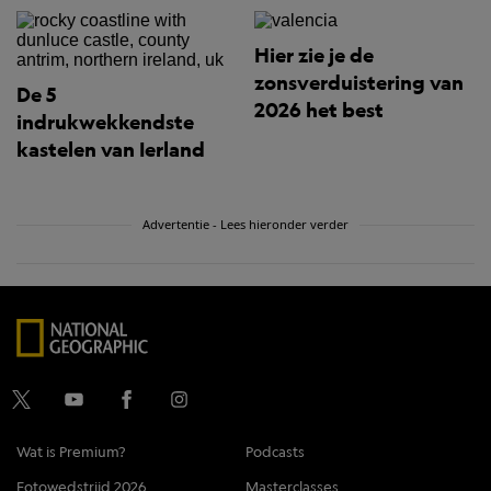
Hier zie je de
zonsverduistering van
De 5
2026 het best
indrukwekkendste
kastelen van Ierland
Advertentie - Lees hieronder verder
Wat is Premium?
Podcasts
Fotowedstrijd 2026
Masterclasses