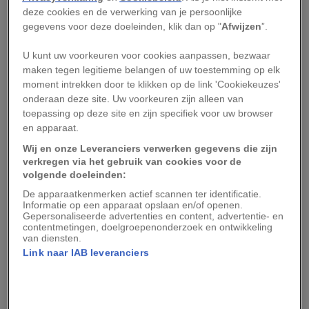
deze cookies en de verwerking van je persoonlijke
Foto: lilbunnyrabbitz / Flickr
gegevens voor deze doeleinden, klik dan op "
Afwijzen
”.
2. Brigadeiro, Brazilië
U kunt uw voorkeuren voor cookies aanpassen, bezwaar
maken tegen legitieme belangen of uw toestemming op elk
Brazilianen zijn er gek op en eten het op iedere
moment intrekken door te klikken op de link 'Cookiekeuzes'
feestelijke gelegenheid:
brigadeiro
. De zoete
onderaan deze site. Uw voorkeuren zijn alleen van
toepassing op deze site en zijn specifiek voor uw browser
chocoladeballetjes zijn een combinatie van boter,
en apparaat.
zoete gecondenseerde melk en cacao, waarna ze
Wij en onze Leveranciers verwerken gegevens die zijn
door de hagelslag gerold worden. De
verkregen via het gebruik van cookies voor de
bonbonachtige lekkernijen zijn vernoemd naar
volgende doeleinden:
de populaire Braziliaanse politicus Brigadeiro
De apparaatkenmerken actief scannen ter identificatie.
Informatie op een apparaat opslaan en/of openen.
Eduardo Gomes.
Gepersonaliseerde advertenties en content, advertentie- en
contentmetingen, doelgroepenonderzoek en ontwikkeling
van diensten.
3. Mochi Ice Cream, Japan
Link naar IAB leveranciers
Japanse Mochi dankt haar naam aan
mochigome
:
een kleverige rijst die tot een pasta gestampt