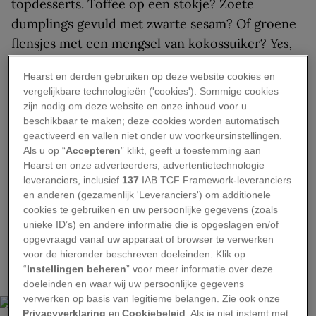
topdesserts. Toffee op een stokje? Zoete
dumplings gevuld met zwarte sesam? Of groene
flensjes met een mengsel van kokossuiker?
Yes,
please!
Dit zijn zeven bijzondere wereldtoetjes.
Hearst en derden gebruiken op deze website cookies en
Smakelijk!
vergelijkbare technologieën ('cookies'). Sommige cookies
zijn nodig om deze website en onze inhoud voor u
1. Maple Taffy, Canada
beschikbaar te maken; deze cookies worden automatisch
geactiveerd en vallen niet onder uw voorkeursinstellingen.
Als u op “
Accepteren
” klikt, geeft u toestemming aan
Canada wint de prijs als het over het
Hearst en onze adverteerders, advertentietechnologie
gemakkelijkste dessert ter wereld gaat met haar
leveranciers, inclusief
137
IAB TCF Framework-leveranciers
Maple Taffy
: het enige wat je nodig hebt is
en anderen (gezamenlijk 'Leveranciers') om additionele
cookies te gebruiken en uw persoonlijke gegevens (zoals
sneeuw en ahornsiroop. Je maakt het door de
unieke ID’s) en andere informatie die is opgeslagen en/of
siroop te koken en het daarna over schone
opgevraagd vanaf uw apparaat of browser te verwerken
sneeuw te gieten. Zodra het begint te stollen, rol
voor de hieronder beschreven doeleinden. Klik op
“
Instellingen beheren
” voor meer informatie over deze
je de siroop op een stokje…
et voilà
!
doeleinden en waar wij uw persoonlijke gegevens
verwerken op basis van legitieme belangen. Zie ook onze
Privacyverklaring
en
Cookiebeleid
. Als je niet instemt met