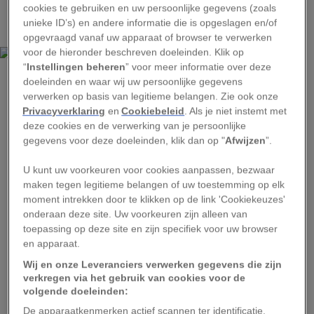
Lees ook:
Eerste klas: de 15 mooiste treinreizen
cookies te gebruiken en uw persoonlijke gegevens (zoals
ter wereld
.
unieke ID’s) en andere informatie die is opgeslagen en/of
opgevraagd vanaf uw apparaat of browser te verwerken
voor de hieronder beschreven doeleinden. Klik op
“
Instellingen beheren
” voor meer informatie over deze
doeleinden en waar wij uw persoonlijke gegevens
BLAINE HARRINGTON III
verwerken op basis van legitieme belangen. Zie ook onze
Privacyverklaring
en
Cookiebeleid
. Als je niet instemt met
In het noorden van Mexico slingert de spoorlijn Chihuahua al Pacifico zich
door de Koperkloof.
deze cookies en de verwerking van je persoonlijke
gegevens voor deze doeleinden, klik dan op "
Afwijzen
”.
3.
Rusland
U kunt uw voorkeuren voor cookies aanpassen, bezwaar
De ultieme treinreis
maken tegen legitieme belangen of uw toestemming op elk
moment intrekken door te klikken op de link 'Cookiekeuzes'
onderaan deze site. Uw voorkeuren zijn alleen van
De Transsiberië Express, met ruim negenduizend
toepassing op deze site en zijn specifiek voor uw browser
kilometer de langste spoorlijn ter wereld, bestaat
en apparaat.
uit diverse routes in Rusland en Azië. De reis
Wij en onze Leveranciers verwerken gegevens die zijn
verkregen via het gebruik van cookies voor de
over het nieuwste en spannendste traject, tussen
volgende doeleinden:
Moskou en Beijing (voltooid in 1956), duurt een
De apparaatkenmerken actief scannen ter identificatie.