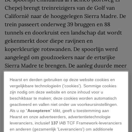
Chepe) brengt treinreizigers van de Golf van
Californië naar de hooggelegen Sierra Madre. De
trein passeert onderweg 39 bruggen en 88
tunnels en doorkruist een landschap dat wordt
gekenmerkt door diepe ravijnen en
koperkleurige rotswanden. De spoorlijn werd
aangelegd om goudzoekers naar de ertsrijke
Sierra Madre te brengen. De aanleg duurde meer
dan een eeuw. Reizigers van nu is het te doen om
Hearst en derden gebruiken op deze website cookies en
het natuurschoon langs de route, die voert door
vergelijkbare technologieën ('cookies'). Sommige cookies
de grotendeels ongerepte Koperkloof.
zijn nodig om deze website en onze inhoud voor u
beschikbaar te maken; deze cookies worden automatisch
Tip:
Bezoek in Chihuahua het Nationaal Museum
geactiveerd en vallen niet onder uw voorkeursinstellingen.
Als u op “
Accepteren
” klikt, geeft u toestemming aan
van de Revolutie, gevestigd in de voormalige
Hearst en onze adverteerders, advertentietechnologie
woning van voorman Pancho Villa.
leveranciers, inclusief
137
IAB TCF Framework-leveranciers
en anderen (gezamenlijk 'Leveranciers') om additionele