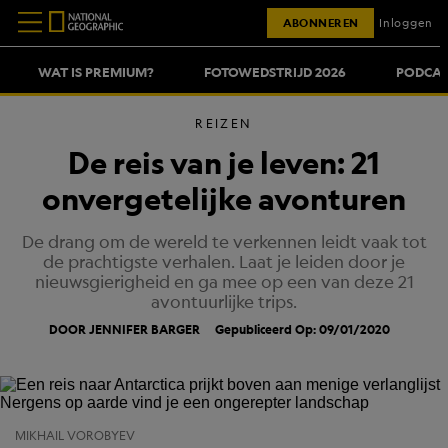
ABONNEREN
Inloggen
WAT IS PREMIUM?
FOTOWEDSTRIJD 2026
PODCAS
REIZEN
De reis van je leven: 21
onvergetelijke avonturen
De drang om de wereld te verkennen leidt vaak tot
de prachtigste verhalen. Laat je leiden door je
nieuwsgierigheid en ga mee op een van deze 21
avontuurlijke trips.
DOOR JENNIFER BARGER
Gepubliceerd Op: 09/01/2020
MIKHAIL VOROBYEV