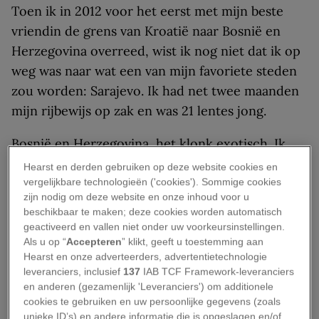
Toen ik in 2012 voor het eerst met mijn beste
vriendin de grens van Kroatië naar Bosnië en
Herzegovina overreed, wist ik nog niet dat ik op
weg was naar wat een van mijn favoriete steden
zou worden: Sarajevo. Ik had net twee maanden
mijn rijbewijs op zak en was 21 lentes jong.
Bosnië en Herzegovina, het klonk exotisch. Ik
wist wel iets van de Bosnische Burgeroorlog, die
Hearst en derden gebruiken op deze website cookies en
tussen 1992 en 1995 woedde. Maar ik was jong en
vergelijkbare technologieën ('cookies'). Sommige cookies
zijn nodig om deze website en onze inhoud voor u
nog niet volledig voorbereid op wat ik zou
beschikbaar te maken; deze cookies worden automatisch
aantreffen in dit – voor mij – nieuwe land. Laat
geactiveerd en vallen niet onder uw voorkeursinstellingen.
staan dat ik had verwacht dat ik volledig verliefd
Als u op “
Accepteren
” klikt, geeft u toestemming aan
Hearst en onze adverteerders, advertentietechnologie
zou worden, met name op de hoofdstad
leveranciers, inclusief
137
IAB TCF Framework-leveranciers
Sarajevo.
en anderen (gezamenlijk 'Leveranciers') om additionele
cookies te gebruiken en uw persoonlijke gegevens (zoals
unieke ID’s) en andere informatie die is opgeslagen en/of