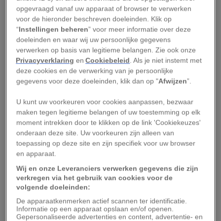
Hoe veilig is Sarajevo?
opgevraagd vanaf uw apparaat of browser te verwerken
voor de hieronder beschreven doeleinden. Klik op
Mijn ouders vonden het niet zo’n comfortabel
“
Instellingen beheren
” voor meer informatie over deze
idee dat ik deze regio alleen met een vriendin
doeleinden en waar wij uw persoonlijke gegevens
verwerken op basis van legitieme belangen. Zie ook onze
bezocht. Hoe veilig is Sarajevo nou helemaal?
Privacyverklaring
en
Cookiebeleid
. Als je niet instemt met
Kort antwoord: er zijn weinig landen waar ik me
deze cookies en de verwerking van je persoonlijke
zó veilig heb gevoeld als in Bosnië en
gegevens voor deze doeleinden, klik dan op "
Afwijzen
”.
Herzegovina.
U kunt uw voorkeuren voor cookies aanpassen, bezwaar
maken tegen legitieme belangen of uw toestemming op elk
Natuurlijk, de oorlog heeft zijn sporen nagelaten.
moment intrekken door te klikken op de link 'Cookiekeuzes'
Langs de wegen staan kapotgeschoten huizen.
onderaan deze site. Uw voorkeuren zijn alleen van
toepassing op deze site en zijn specifiek voor uw browser
Sommige gebouwen in Sarajevo zijn
en apparaat.
onherstelbaar beschadigd, maar worden (nog)
Wij en onze Leveranciers verwerken gegevens die zijn
niet afgebroken. Als je goed kijkt zie je her en
verkregen via het gebruik van cookies voor de
der kogelgaten in de muren. En op de groene
volgende doeleinden:
heuvels rondom de stad staan duizenden witte
De apparaatkenmerken actief scannen ter identificatie.
Informatie op een apparaat opslaan en/of openen.
pilaren: oorlogsgraven. Toen ik die rijen pilaren
Gepersonaliseerde advertenties en content, advertentie- en