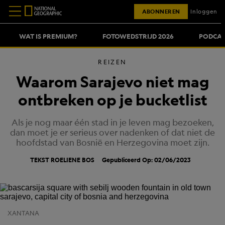
ABONNEREN
Inloggen
WAT IS PREMIUM?
FOTOWEDSTRIJD 2026
PODCAS
REIZEN
Waarom Sarajevo niet mag
ontbreken op je bucketlist
Als je nog maar één stad in je leven mag bezoeken,
dan moet je er serieus over nadenken of dat niet de
hoofdstad van Bosnië en Herzegovina moet zijn.
TEKST ROELIENE BOS
Gepubliceerd Op: 02/06/2023
XANTANA