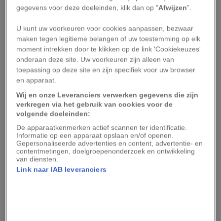
hoogteverschillen maken dit tot een sportieve
gegevens voor deze doeleinden, klik dan op "
Afwijzen
”.
tocht.
U kunt uw voorkeuren voor cookies aanpassen, bezwaar
maken tegen legitieme belangen of uw toestemming op elk
Juist in de lente en zomer is deze route op haar
moment intrekken door te klikken op de link 'Cookiekeuzes'
mooist. De vallei van de Semois kleurt dan intens
onderaan deze site. Uw voorkeuren zijn alleen van
groen en onderweg zorgen de bomen voor
toepassing op deze site en zijn specifiek voor uw browser
en apparaat.
verkoelende schaduw. Via smalle paadjes klim je
Wij en onze Leveranciers verwerken gegevens die zijn
steeds hoger de heuvels in, totdat je een steile
verkregen via het gebruik van cookies voor de
rotswand bereikt. Daar wacht het bekendste
volgende doeleinden:
onderdeel van de route: een metalen ladder die
De apparaatkenmerken actief scannen ter identificatie.
Informatie op een apparaat opslaan en/of openen.
je naar een hoger gelegen plateau brengt.
Gepersonaliseerde advertenties en content, advertentie- en
contentmetingen, doelgroepenonderzoek en ontwikkeling
van diensten.
Boven aangekomen word je beloond met
Link naar IAB leveranciers
panoramische uitzichten over de rivier en de
beboste heuvels van de Ardennen, te zien op de
afbeelding bovenaan.