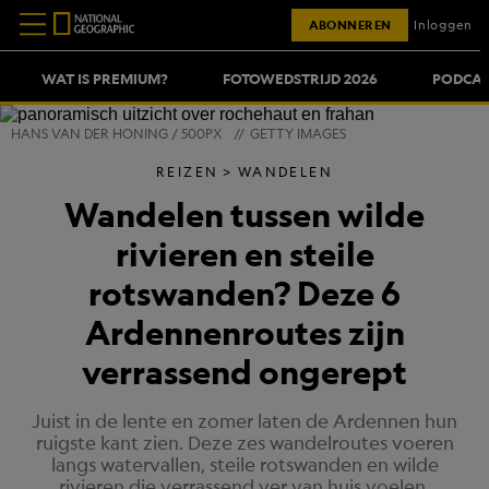
ABONNEREN
Inloggen
WAT IS PREMIUM?
FOTOWEDSTRIJD 2026
PODCAS
HANS VAN DER HONING / 500PX
//
GETTY IMAGES
REIZEN
WANDELEN
Wandelen tussen wilde
rivieren en steile
rotswanden? Deze 6
Ardennenroutes zijn
verrassend ongerept
Juist in de lente en zomer laten de Ardennen hun
ruigste kant zien. Deze zes wandelroutes voeren
langs watervallen, steile rotswanden en wilde
rivieren die verrassend ver van huis voelen.