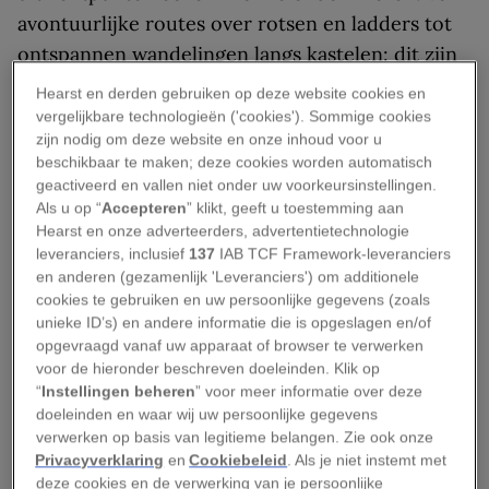
avontuurlijke routes over rotsen en ladders tot
ontspannen wandelingen langs kastelen: dit zijn
zes van de mooiste wandelroutes in de Ardennen
Hearst en derden gebruiken op deze website cookies en
voor de warmere maanden van het jaar.
vergelijkbare technologieën ('cookies'). Sommige cookies
zijn nodig om deze website en onze inhoud voor u
1. Klimmen en klauteren
beschikbaar te maken; deze cookies worden automatisch
geactiveerd en vallen niet onder uw voorkeursinstellingen.
tijdens de
Als u op “
Accepteren
” klikt, geeft u toestemming aan
Hearst en onze adverteerders, advertentietechnologie
Laddertjeswandeling in
leveranciers, inclusief
137
IAB TCF Framework-leveranciers
en anderen (gezamenlijk 'Leveranciers') om additionele
Rochehaut
cookies te gebruiken en uw persoonlijke gegevens (zoals
unieke ID’s) en andere informatie die is opgeslagen en/of
opgevraagd vanaf uw apparaat of browser te verwerken
Wie houdt van avontuurlijke wandelingen, zit
voor de hieronder beschreven doeleinden. Klik op
goed in Rochehaut. De beroemde
“
Instellingen beheren
” voor meer informatie over deze
Laddertjeswandeling is met 5,5 kilometer niet
doeleinden en waar wij uw persoonlijke gegevens
verwerken op basis van legitieme belangen. Zie ook onze
bijzonder lang,
maar onderschat deze route niet
.
Privacyverklaring
en
Cookiebeleid
. Als je niet instemt met
Steile bospaden, rotsachtige passages en flinke
deze cookies en de verwerking van je persoonlijke