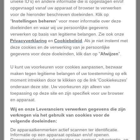
unieke ID’s) en andere informatie die is opgeslagen en/of
Gifen
, een snackbar waar altijd locals
opgevraagd vanaf uw apparaat of browser te verwerken
rondhangen, pal tegenover de ingang van de
voor de hieronder beschreven doeleinden. Klik op
befaamde kerk van St. Paul’s Shipwreck.
“
Instellingen beheren
” voor meer informatie over deze
doeleinden en waar wij uw persoonlijke gegevens
Een ander leuk adresje is
Elephant Shoe
, met
verwerken op basis van legitieme belangen. Zie ook onze
Privacyverklaring
en
Cookiebeleid
. Als je niet instemt met
een heel gevarieerd en international menu. Ook
deze cookies en de verwerking van je persoonlijke
vegans en vegetariërs kunnen hier terecht. Deze
gegevens voor deze doeleinden, klik dan op "
Afwijzen
”.
plek ligt vlak aan de Barrakka Gardens, waar je
U kunt uw voorkeuren voor cookies aanpassen, bezwaar
een prachtig uitzicht hebt op de Grand Harbour
maken tegen legitieme belangen of uw toestemming op elk
van Valletta en de Three Cities.
moment intrekken door te klikken op de link 'Cookiekeuzes'
onderaan deze site. Uw voorkeuren zijn alleen van
toepassing op deze site en zijn specifiek voor uw browser
en apparaat.
SERVAAS NEIJENS
Een van de historische hoogtepunten van Malta is Fort Sint-Elmo.
Wij en onze Leveranciers verwerken gegevens die zijn
verkregen via het gebruik van cookies voor de
10.30 uur: Koffie
volgende doeleinden:
De apparaatkenmerken actief scannen ter identificatie.
Informatie op een apparaat opslaan en/of openen.
Lot61
serveert de beste koffie in Valletta; het was
Gepersonaliseerde advertenties en content, advertentie- en