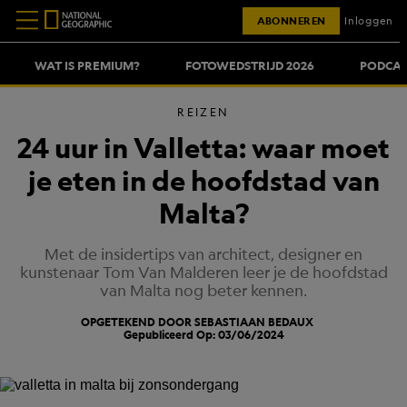
ABONNEREN
Inloggen
WAT IS PREMIUM?
FOTOWEDSTRIJD 2026
PODCAS
REIZEN
24 uur in Valletta: waar moet
je eten in de hoofdstad van
Malta?
Met de insidertips van architect, designer en
kunstenaar Tom Van Malderen leer je de hoofdstad
van Malta nog beter kennen.
OPGETEKEND DOOR SEBASTIAAN BEDAUX
Gepubliceerd Op: 03/06/2024