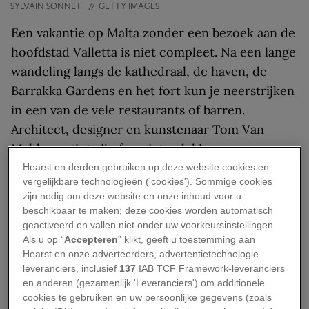
SYLVAIN SONNET
//
GETTY IMAGES
Een vakantie op Malta zonder een bezoek aan de
hoofdstad Valletta is niet compleet. Na een lange
wandeling langs de kathedraal, de haven, de
Barrakka Gardens en het fort kun je neerstrijken
in een van de vele restaurants of barren.
Architect, designer en kunstenaar Tom Van
Malderen tipt zijn favoriete plekjes.
Hearst en derden gebruiken op deze website cookies en
09.00 uur: Ontbijt
vergelijkbare technologieën ('cookies'). Sommige cookies
zijn nodig om deze website en onze inhoud voor u
beschikbaar te maken; deze cookies worden automatisch
Een traditioneel Maltees ontbijt is er eentje met
geactiveerd en vallen niet onder uw voorkeursinstellingen.
pastizzi, bladerdeeggebakjes gevuld met ricotta
Als u op “
Accepteren
” klikt, geeft u toestemming aan
Hearst en onze adverteerders, advertentietechnologie
of geplette erwten, met daarbij een glaasje Te
leveranciers, inclusief
137
IAB TCF Framework-leveranciers
fit-Tazza, zwarte thee met melk en – indien
en anderen (gezamenlijk 'Leveranciers') om additionele
gewenst – suiker. Een leuke plek daarvoor is
Il-
cookies te gebruiken en uw persoonlijke gegevens (zoals