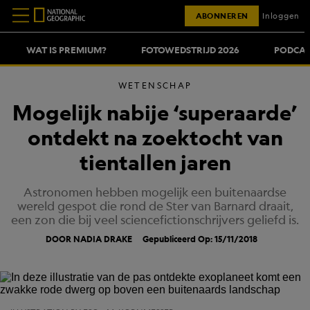
ABONNEREN
Inloggen
WAT IS PREMIUM?
FOTOWEDSTRIJD 2026
PODCAS
WETENSCHAP
Mogelijk nabije ‘superaarde’
ontdekt na zoektocht van
tientallen jaren
Astronomen hebben mogelijk een buitenaardse
wereld gespot die rond de Ster van Barnard draait,
een zon die bij veel sciencefictionschrijvers geliefd is.
DOOR NADIA DRAKE
Gepubliceerd Op: 15/11/2018