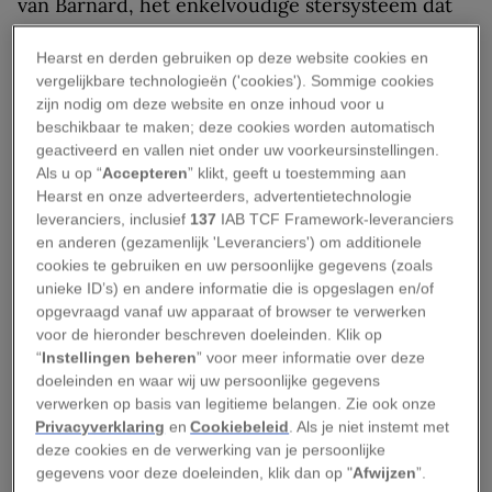
van Barnard, het enkelvoudige stersysteem dat
het dichtstbij onze zon staat. Het heldere stelsel
Hearst en derden gebruiken op deze website cookies en
Alpha Centauri, dat nog eens twee lichtjaren
vergelijkbare technologieën ('cookies'). Sommige cookies
dichterbij de aarde staat en zelf een exoplaneet
zijn nodig om deze website en onze inhoud voor u
omvat, bestaat uit drie sterren. Daarentegen is
beschikbaar te maken; deze cookies worden automatisch
geactiveerd en vallen niet onder uw voorkeursinstellingen.
de Ster van Barnard een kleine rode dwerg die
Als u op “
Accepteren
” klikt, geeft u toestemming aan
ouder en ongeveer zesmaal kleiner is dan onze
Hearst en onze adverteerders, advertentietechnologie
zon. De ster is zonder een redelijke telescoop
leveranciers, inclusief
137
IAB TCF Framework-leveranciers
en anderen (gezamenlijk 'Leveranciers') om additionele
niet zichtbaar en werd dan ook pas in 1916
cookies te gebruiken en uw persoonlijke gegevens (zoals
ontdekt.
unieke ID’s) en andere informatie die is opgeslagen en/of
opgevraagd vanaf uw apparaat of browser te verwerken
Toch figureert deze verborgen speldenprik van
voor de hieronder beschreven doeleinden. Klik op
“
Instellingen beheren
” voor meer informatie over deze
licht al vele jaren in de avontuurlijke wereld van
doeleinden en waar wij uw persoonlijke gegevens
de sciencefiction en heeft hij astronomen sinds
verwerken op basis van legitieme belangen. Zie ook onze
de jaren zestig van de vorige eeuw doen dromen
Privacyverklaring
en
Cookiebeleid
. Als je niet instemt met
deze cookies en de verwerking van je persoonlijke
van de aanwezigheid van exoplaneten in dit
gegevens voor deze doeleinden, klik dan op "
Afwijzen
”.
stelsel.