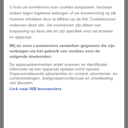
U kunt uw voorkeuren voor cookies aanpassen, bezwaar
“De Ster van Barnard is een van de beroemdste
maken tegen legitieme belangen of uw toestemming op elk
sterren aan het firmament,” zegt
Ignasi Ribas
van
moment intrekken door te klikken op de link 'Cookiekeuzes'
onderaan deze site. Uw voorkeuren zijn alleen van
het Instituut voor Ruimtewetenschappen in
toepassing op deze site en zijn specifiek voor uw browser
Barcelona.“Mensen hebben daar ongelooflijk lang
en apparaat.
naar planeten gezocht.”
Wij en onze Leveranciers verwerken gegevens die zijn
verkregen via het gebruik van cookies voor de
Een kleine wereld
volgende doeleinden:
De apparaatkenmerken actief scannen ter identificatie.
Informatie op een apparaat opslaan en/of openen.
Hoewel wetenschappers het bestaan van
Gepersonaliseerde advertenties en content, advertentie- en
contentmetingen, doelgroepenonderzoek en ontwikkeling
exoplaneten pas in de jaren negentig van de
van diensten.
vorige eeuw konden bevestigen, meldde de
Link naar IAB leveranciers
Nederlandse astronoom Peter van de Kamp al
drie decennia eerder
dat rond de Ster van
Barnard twee grote gasreuzen leken te cirkelen,
wat aanleiding was tot een hernieuwde