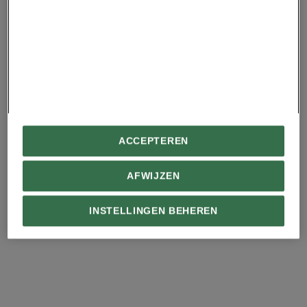
feestdagen
milieuvriendelijker te
Bosbranden kunnen
maken| National
destructieve stormen
Geographic
een half continent
verderop versterken
Advertentie - Lees hieronder verder
ACCEPTEREN
AFWIJZEN
INSTELLINGEN BEHEREN