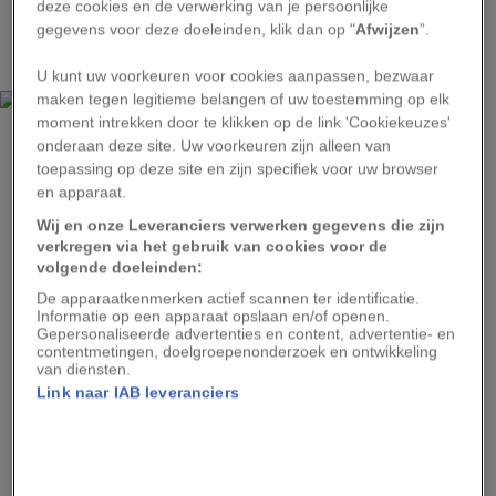
deze cookies en de verwerking van je persoonlijke
evenwicht te bereiken tussen gastronomie,
gegevens voor deze doeleinden, klik dan op "
Afwijzen
”.
landschap en de passie van de chef-koks.
U kunt uw voorkeuren voor cookies aanpassen, bezwaar
maken tegen legitieme belangen of uw toestemming op elk
moment intrekken door te klikken op de link 'Cookiekeuzes'
onderaan deze site. Uw voorkeuren zijn alleen van
GASTRONOMICHE HOTEL CAN CUCH
toepassing op deze site en zijn specifiek voor uw browser
en apparaat.
Buiten dineren bij het typische Catalaanse landhuis Can Cuch, Costa
Barcelona.
Wij en onze Leveranciers verwerken gegevens die zijn
verkregen via het gebruik van cookies voor de
De Gastronomische Hotels hebben maximaal 60
volgende doeleinden:
kamers, zijn allemaal familiebedrijven en bieden
De apparaatkenmerken actief scannen ter identificatie.
Informatie op een apparaat opslaan en/of openen.
gepersonaliseerde aandacht aan alle gasten. Rust
Gepersonaliseerde advertenties en content, advertentie- en
en lekker eten zijn gegarandeerd in elk van deze
contentmetingen, doelgroepenonderzoek en ontwikkeling
van diensten.
hotels over het hele grondgebied. Behalve vijf- of
Link naar IAB leveranciers
driesterrenhotels zijn er ook gezellige pensions
bij aangesloten, vlakbij het strand, omringd door
de natuur van de Catalaanse Pyreneeën of in de