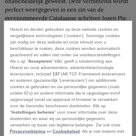
onafscheidelijk geweest. Deze verbintenis wordt
perfect weergegeven in een zin van de
gerenommeerde Catalaanse schrijver Josep Pla:
“De keuken is het landschap dat in een pan is
Hearst en derden gebruiken op deze website cookies en
gestopt”. In dit landschap zijn de hoofdrollen
vergelijkbare technologieën ('cookies'). Sommige cookies
zijn nodig om deze website en onze inhoud voor u
weggelegd voor de zee en de bergen, die in de
beschikbaar te maken; deze cookies worden automatisch
Catalaanse pannen samenkomen en vormgeven
geactiveerd en vallen niet onder uw voorkeursinstellingen.
aan gerechten als kip met langoustines of inktvis
Als u op “
Accepteren
” klikt, geeft u toestemming aan
Hearst en onze adverteerders, advertentietechnologie
met gehaktballetjes. Producten die elkaars
leveranciers, inclusief
137
IAB TCF Framework-leveranciers
tegenpolen lijken te zijn, zorgen samen voor
en anderen (gezamenlijk 'Leveranciers') om additionele
unieke smaakexplosies.
cookies te gebruiken en uw persoonlijke gegevens (zoals
unieke ID’s) en andere informatie die is opgeslagen en/of
Deze plaatselijke keuken, die gebaseerd is op
opgevraagd vanaf uw apparaat of browser te verwerken
voor de hieronder beschreven doeleinden. Klik op
streekproducten, is de ziel geworden van de
“
Instellingen beheren
” voor meer informatie over deze
fornuizen van de
Gastronomische Hotels
: 45
doeleinden en waar wij uw persoonlijke gegevens
etablissementen die over heel Catalonië
verwerken op basis van legitieme belangen. Zie ook onze
Privacyverklaring
en
Cookiebeleid
. Als je niet instemt met
verspreid liggen en proberen om het perfecte