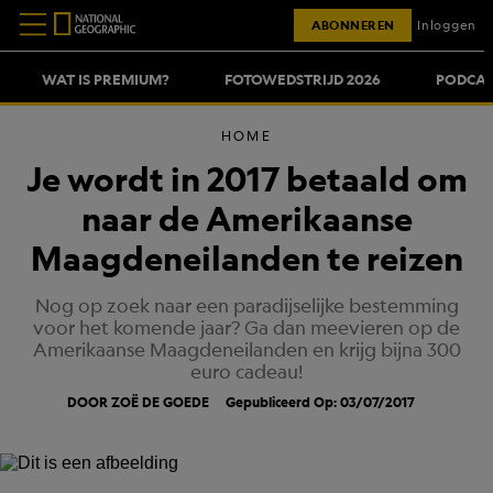
ABONNEREN
Inloggen
WAT IS PREMIUM?
FOTOWEDSTRIJD 2026
PODCAS
HOME
Je wordt in 2017 betaald om
naar de Amerikaanse
Maagdeneilanden te reizen
Nog op zoek naar een paradijselijke bestemming
voor het komende jaar? Ga dan meevieren op de
Amerikaanse Maagdeneilanden en krijg bijna 300
euro cadeau!
DOOR ZOË DE GOEDE
Gepubliceerd Op: 03/07/2017