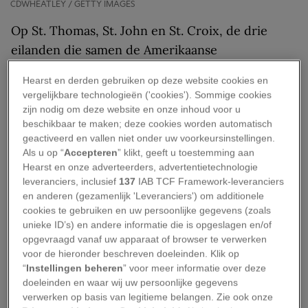
CDWHEATLEY / GETTY IMAGES
Op St. Thomas, St. John en St. Croix, de drie
eilanden die samen de Amerikaanse
Maagdeneilanden vormen, wordt komend jaar
Hearst en derden gebruiken op deze website cookies en
feest gevierd. Ze vieren er namelijk de
vergelijkbare technologieën ('cookies'). Sommige cookies
honderdste verjaardag van ‘Transfer Day’, de dag
zijn nodig om deze website en onze inhoud voor u
beschikbaar te maken; deze cookies worden automatisch
waarop Denemarken de eilanden aan de
geactiveerd en vallen niet onder uw voorkeursinstellingen.
Verenigde Staten verkocht voor 25 miljoen
Als u op “
Accepteren
” klikt, geeft u toestemming aan
dollar.
Hearst en onze adverteerders, advertentietechnologie
leveranciers, inclusief
137
IAB TCF Framework-leveranciers
Wij krijgen allemaal een uitnodiging van de
en anderen (gezamenlijk 'Leveranciers') om additionele
cookies te gebruiken en uw persoonlijke gegevens (zoals
Amerikaanse Maagdeneilanden om mee te
unieke ID’s) en andere informatie die is opgeslagen en/of
vieren. Ze hebben een koninklijke ontvangst
opgevraagd vanaf uw apparaat of browser te verwerken
geregeld die veel vergelijkende trappen
voor de hieronder beschreven doeleinden. Klik op
“
Instellingen beheren
” voor meer informatie over deze
overtreft: bij een verblijf van meer dan drie
doeleinden en waar wij uw persoonlijke gegevens
opeenvolgende nachten op de eilanden krijg je
verwerken op basis van legitieme belangen. Zie ook onze