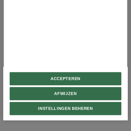
Hoorn van Afrika
4 eenvoudige
manieren om je
feestdagen
milieuvriendelijker te
Bosbranden kunnen
maken| National
destructieve stormen
Geographic
ACCEPTEREN
een half continent
verderop versterken
AFWIJZEN
Advertentie - Lees hieronder verder
INSTELLINGEN BEHEREN