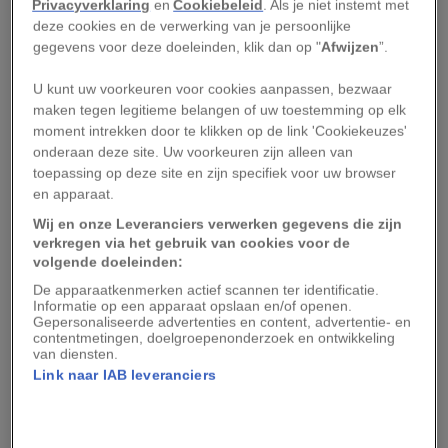
een voucher van 284 euro (300 dollar), te
Privacyverklaring
en
Cookiebeleid
. Als je niet instemt met
deze cookies en de verwerking van je persoonlijke
besteden op een (of meerdere) van de eilanden.
gegevens voor deze doeleinden, klik dan op "
Afwijzen
”.
Met die voucher ben je welkom in talrijke
restaurants en musea. Maar je kan het geld ook
U kunt uw voorkeuren voor cookies aanpassen, bezwaar
maken tegen legitieme belangen of uw toestemming op elk
gebruiken om te gaan kajakken, hiken, op eco-
moment intrekken door te klikken op de link 'Cookiekeuzes'
tour te gaan of de eetcultuur van het eiland te
onderaan deze site. Uw voorkeuren zijn alleen van
ontdekken tijdens een foodie-trail.
toepassing op deze site en zijn specifiek voor uw browser
en apparaat.
Als je in maart reist kan je het feest echt van
Wij en onze Leveranciers verwerken gegevens die zijn
verkregen via het gebruik van cookies voor de
dichtbij meemaken, want de laatste dag van de
volgende doeleinden:
maand is de officiële ‘Transfer Day’. Dat betekent
De apparaatkenmerken actief scannen ter identificatie.
dat elk uur van de dag in het teken staat van
Informatie op een apparaat opslaan en/of openen.
Gepersonaliseerde advertenties en content, advertentie- en
parades, feesten en culturele exposities. Ook
contentmetingen, doelgroepenonderzoek en ontwikkeling
van diensten.
mag je na je verblijf in maart een souvenir ter
Link naar IAB leveranciers
herdenking van het evenement mee naar huis
nemen.