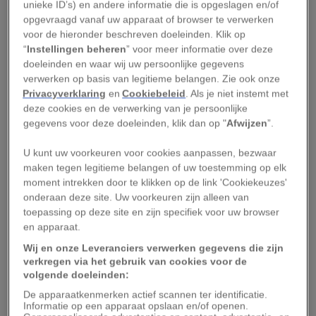
Insectenvernietiger
unieke ID’s) en andere informatie die is opgeslagen en/of
opgevraagd vanaf uw apparaat of browser te verwerken
voor de hieronder beschreven doeleinden. Klik op
Hoofdonderzoeker
Carolyn Elya
, inmiddels een
“
Instellingen beheren
” voor meer informatie over deze
postdoc aan de Harvard University, deed in 2015
doeleinden en waar wij uw persoonlijke gegevens
onderzoek naar wilde fruitvliegjes die ze had
verwerken op basis van legitieme belangen. Zie ook onze
Privacyverklaring
en
Cookiebeleid
. Als je niet instemt met
gelokt met een lekkere, rottende watermeloen
deze cookies en de verwerking van je persoonlijke
voor haar promotieonderzoek aan de University
gegevens voor deze doeleinden, klik dan op "
Afwijzen
”.
of California in Berkeley. Ze trof bij de insecten
U kunt uw voorkeuren voor cookies aanpassen, bezwaar
de schimmel
Entomophthora muscae
aan, wat
maken tegen legitieme belangen of uw toestemming op elk
Grieks is voor ‘insectenvernietiger’.
moment intrekken door te klikken op de link 'Cookiekeuzes'
onderaan deze site. Uw voorkeuren zijn alleen van
De schimmel werd al in 1855 gezien bij
toepassing op deze site en zijn specifiek voor uw browser
en apparaat.
huisvliegen, maar dit was de eerste keer dat er
onderzoek werd gedaan naar de
Wij en onze Leveranciers verwerken gegevens die zijn
verkregen via het gebruik van cookies voor de
huiveringwekkende uitwerking ervan op
volgende doeleinden:
fruitvliegjes.
De apparaatkenmerken actief scannen ter identificatie.
Informatie op een apparaat opslaan en/of openen.