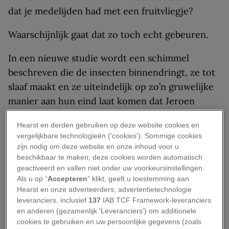
dat je medelijden had met een fruitvliegje?
Waarschijnlijk gaat dat zo toch echt gebeuren.
In een nieuwe studie wordt een schimmel
beschreven die de insecten binnendringt, ze tot
slaaf maakt en ze uiteindelijk op zo’n gruwelijke
manier aan hun eind laat komen dat Jeroen
Bosch er de koude rillingen van zou krijgen.
Hearst en derden gebruiken op deze website cookies en
vergelijkbare technologieën ('cookies'). Sommige cookies
Wetenschappers publiceerden onlangs in het
zijn nodig om deze website en onze inhoud voor u
tijdschrift
eLife
hoe
de schimmel vliegen niet
beschikbaar te maken; deze cookies worden automatisch
alleen een vreselijke dood bezorgt, maar ze
geactiveerd en vallen niet onder uw voorkeursinstellingen.
Als u op “
Accepteren
” klikt, geeft u toestemming aan
daarvoor nog een ‘sterfhouding’ laat aannemen
Hearst en onze adverteerders, advertentietechnologie
waardoor de sporen van de schimmel zich in de
leveranciers, inclusief
137
IAB TCF Framework-leveranciers
verre omtrek kunnen verspreiden.
en anderen (gezamenlijk 'Leveranciers') om additionele
cookies te gebruiken en uw persoonlijke gegevens (zoals