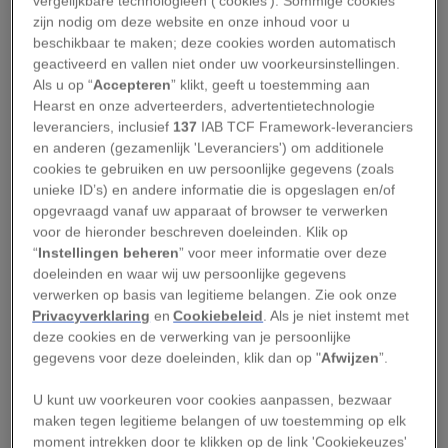
vergelijkbare technologieën ('cookies'). Sommige cookies
Beeld je eens in dat vogels sporen in de lucht
zijn nodig om deze website en onze inhoud voor u
zouden achterlaten, zoals de condensstrepen
beschikbaar te maken; deze cookies worden automatisch
geactiveerd en vallen niet onder uw voorkeursinstellingen.
van een vliegtuig. Hoe zou de hemel er dan
Als u op “
Accepteren
” klikt, geeft u toestemming aan
uitzien?
Hearst en onze adverteerders, advertentietechnologie
leveranciers, inclusief
137
IAB TCF Framework-leveranciers
Het was zomaar een gedachtespinsel van de in
en anderen (gezamenlijk 'Leveranciers') om additionele
cookies te gebruiken en uw persoonlijke gegevens (zoals
Barcelona gevestigde fotograaf Xavi Bou – en die
unieke ID’s) en andere informatie die is opgeslagen en/of
gedachte liet hem niet meer los. Hij besloot de
opgevraagd vanaf uw apparaat of browser te verwerken
onzichtbare vogelpatronen in de lucht vast te
voor de hieronder beschreven doeleinden. Klik op
“
Instellingen beheren
” voor meer informatie over deze
leggen. Of zoals hij het zelf zegt: het onzichtbare
doeleinden en waar wij uw persoonlijke gegevens
zichtbaar te maken. Het resultaat is even
verwerken op basis van legitieme belangen. Zie ook onze
fascinerend als kunstzinnig.
Privacyverklaring
en
Cookiebeleid
. Als je niet instemt met
deze cookies en de verwerking van je persoonlijke
Werken met een
gegevens voor deze doeleinden, klik dan op "
Afwijzen
”.
videocamera
U kunt uw voorkeuren voor cookies aanpassen, bezwaar
maken tegen legitieme belangen of uw toestemming op elk
moment intrekken door te klikken op de link 'Cookiekeuzes'