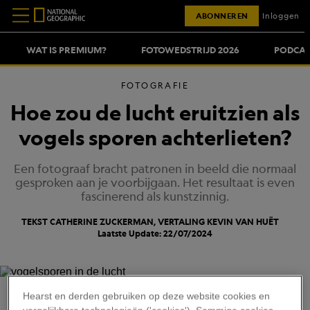
ABONNEREN
Inloggen
WAT IS PREMIUM?
FOTOWEDSTRIJD 2026
PODCAS
FOTOGRAFIE
Hoe zou de lucht eruitzien als
vogels sporen achterlieten?
Een fotograaf bracht patronen in beeld die normaal
gesproken aan je voorbijgaan. Het resultaat is even
fascinerend als kunstzinnig.
TEKST CATHERINE ZUCKERMAN, VERTALING
KEVIN VAN HUËT
Laatste Update: 22/07/2024
XAVI BOU
Hearst en derden gebruiken op deze website cookies en