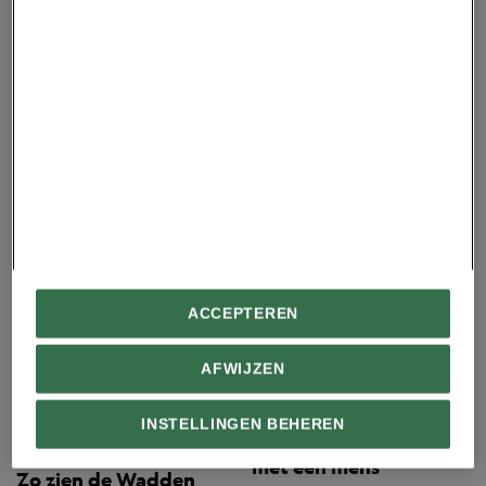
Fotografie
Nieuwe maand, nieuw
Your Shot NL-thema:
National Geographic Premium
bergen!
Is dit het mooiste
ACCEPTEREN
spookdorp ter wereld?
AFWIJZEN
INSTELLINGEN BEHEREN
Dit is de eerste foto
National Geographic Premium
met een mens
Zo zien de Wadden