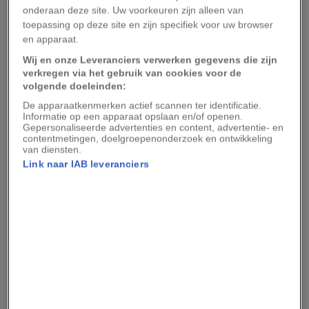
De eerste stap was het verkennen van de
onderaan deze site. Uw voorkeuren zijn alleen van
fotografische mogelijkheden. Uiteindelijk koos
toepassing op deze site en zijn specifiek voor uw browser
en apparaat.
Bou ervoor om in hoge resolutie opnamen te
Wij en onze Leveranciers verwerken gegevens die zijn
maken met een videocamera. Vervolgens
verkregen via het gebruik van cookies voor de
selecteerde hij een stukje van de opname, en
volgende doeleinden:
knipte hij er verschillende losse frames uit. Al die
De apparaatkenmerken actief scannen ter identificatie.
Informatie op een apparaat opslaan en/of openen.
losse frames legde de fotograaf vervolgens over
Gepersonaliseerde advertenties en content, advertentie- en
elkaar om samen te voegen tot één beeld, een
contentmetingen, doelgroepenonderzoek en ontwikkeling
van diensten.
techniek die hij ook gebruikte om
de
Link naar IAB leveranciers
vliegpatronen van insecten te vereeuwigen
.
Hij vergelijkt het proces met het ontwikkelen
van film: van tevoren kun je niet voorspellen hoe
het eindresultaat eruit zal zien. In een fractie van
een seconde kan een patroon ontstaan, maar pas
wanneer je de video ontleedt, zie je of je
bruikbare beelden hebt geschoten. Ben je