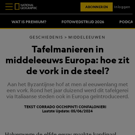
ABONNEREN
Inloggen
WAT IS PREMIUM?
FOTOWEDSTRIJD 2026
PODCAS
GESCHIEDENIS
MIDDELEEUWEN
Tafelmanieren in
middeleeuws Europa: hoe zit
de vork in de steel?
Aan het Byzantijnse hof at men al eeuwenlang met
een vork. Rond het jaar duizend werd dit tafelgerei
via Italiaanse steden ook in Europa geïntroduceerd.
TEKST CORRADO OCCHIPINTI CONFALONIERI
Laatste Update: 05/06/2024
Halverwege de elfde eeuw maakte kardinaal