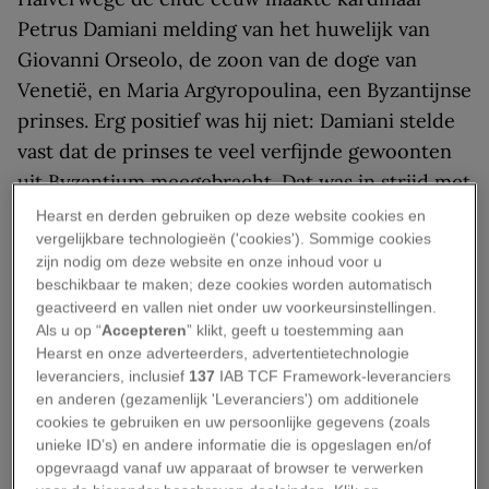
Petrus Damiani melding van het huwelijk van
Giovanni Orseolo, de zoon van de doge van
Venetië, en Maria Argyropoulina, een Byzantijnse
prinses. Erg positief was hij niet: Damiani stelde
vast dat de prinses te veel verfijnde gewoonten
uit Byzantium mee­gebracht. Dat was in strijd met
de christelijke soberheid, bepleitte Damiani. Haar
Hearst en derden gebruiken op deze website cookies en
vergelijkbare technologieën ('cookies'). Sommige cookies
gedrag zou zó kwalijk zijn geweest dat God haar
zijn nodig om deze website en onze inhoud voor u
voor straf liet sterven aan de pest.
beschikbaar te maken; deze cookies worden automatisch
geactiveerd en vallen niet onder uw voorkeursinstellingen.
Een prinses met
Als u op “
Accepteren
” klikt, geeft u toestemming aan
Hearst en onze adverteerders, advertentietechnologie
schandelijke tafelmanieren
leveranciers, inclusief
137
IAB TCF Framework-leveranciers
en anderen (gezamenlijk 'Leveranciers') om additionele
cookies te gebruiken en uw persoonlijke gegevens (zoals
Een van de verwerpelijkste gewoonten van de
unieke ID’s) en andere informatie die is opgeslagen en/of
prinses had te maken met de manier van eten:
opgevraagd vanaf uw apparaat of browser te verwerken
‘Ze raakte het eten niet aan met haar ­handen,