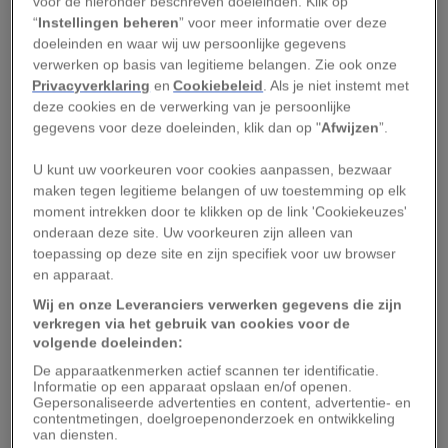
voor de hieronder beschreven doeleinden. Klik op
“
Instellingen beheren
” voor meer informatie over deze
maar droeg de eunuchen op het in stukken te
doeleinden en waar wij uw persoonlijke gegevens
snijden. Daarna proefde ze het door het voedsel
verwerken op basis van legitieme belangen. Zie ook onze
naar haar mond te brengen met een gouden
Privacyverklaring
en
Cookiebeleid
. Als je niet instemt met
deze cookies en de verwerking van je persoonlijke
instrument met twee ­punten.’ Het is de eerste
gegevens voor deze doeleinden, klik dan op "
Afwijzen
”.
vermelding van het gebruik van de vork in
Europa, die in de Byzantijnse wereld al
U kunt uw voorkeuren voor cookies aanpassen, bezwaar
maken tegen legitieme belangen of uw toestemming op elk
eeuwenlang bestond.
moment intrekken door te klikken op de link 'Cookiekeuzes'
onderaan deze site. Uw voorkeuren zijn alleen van
Na verloop van tijd gingen de Romeinen toch
toepassing op deze site en zijn specifiek voor uw browser
overstag. Ze transformeerden het bestek dat ze
en apparaat.
zelf gebruikten – een puntige dolk – tot een
Wij en onze Leveranciers verwerken gegevens die zijn
spies en later tot een vork om voedsel mee te
verkregen via het gebruik van cookies voor de
volgende doeleinden:
prikken. De nauwe band tussen Byzantium en
De apparaatkenmerken actief scannen ter identificatie.
Venetië verklaart waarom de vork via de
Informatie op een apparaat opslaan en/of openen.
Gepersonaliseerde advertenties en content, advertentie- en
Adriatische republiek naar Europa kwam.
contentmetingen, doelgroepenonderzoek en ontwikkeling
van diensten.