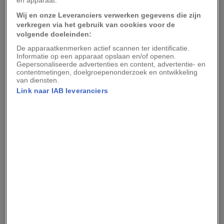
stad reguleerde het leven tot in detail,’ zegt
en apparaat.
Coomans. ‘Zelfs waar visverkopers mochten
Wij en onze Leveranciers verwerken gegevens die zijn
verkregen via het gebruik van cookies voor de
staan, lag vast.’
volgende doeleinden:
Leven zonder privacy
De apparaatkenmerken actief scannen ter identificatie.
Informatie op een apparaat opslaan en/of openen.
Gepersonaliseerde advertenties en content, advertentie- en
contentmetingen, doelgroepenonderzoek en ontwikkeling
In de middeleeuwse stad woonden mensen
van diensten.
Link naar IAB leveranciers
eenvoudig, zegt Coomans. Men had weinig
spullen en alles werd met de hand gemaakt. Dat
betekent ook dat mensen veel meer met elkaar
deelden: de water- en afvalvoorziening, maar
ook het toilet.
Wil je niets missen van onze verhalen?
Volg
National Geographic op Google Discover
en zie
onze verhalen vaker terug in je Google-feed!
‘Als arme middeleeuwer had je vaak maar één