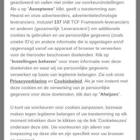
geactiveerd en vallen niet onder uw voorkeursinstellingen.
1500 waren er overal steden, maar Europese
Als u op “
Accepteren
” klikt, geeft u toestemming aan
steden waren relatief klein. Een van de grootste
Hearst en onze adverteerders, advertentietechnologie
leveranciers, inclusief
137
IAB TCF Framework-leveranciers
steden in de Lage Landen was
Gent
, met zo’n
en anderen (gezamenlijk 'Leveranciers') om additionele
zestigduizend inwoners.’ Inmiddels zijn er in
cookies te gebruiken en uw persoonlijke gegevens (zoals
Nederland en België ruim vijftig gemeenten
unieke ID’s) en andere informatie die is opgeslagen en/of
opgevraagd vanaf uw apparaat of browser te verwerken
groter dan dat.
voor de hieronder beschreven doeleinden. Klik op
“
Instellingen beheren
” voor meer informatie over deze
Kleine steden, grote regels
doeleinden en waar wij uw persoonlijke gegevens
verwerken op basis van legitieme belangen. Zie ook onze
Vanaf de twaalfde eeuw kregen steden in de Lage
Privacyverklaring
en
Cookiebeleid
. Als je niet instemt met
deze cookies en de verwerking van je persoonlijke
Landen stadsrechten. Daarmee mochten ze
gegevens voor deze doeleinden, klik dan op "
Afwijzen
”.
bijvoorbeeld een stadsmuur bouwen, een markt
organiseren en rechtspreken.
U kunt uw voorkeuren voor cookies aanpassen, bezwaar
maken tegen legitieme belangen of uw toestemming op elk
moment intrekken door te klikken op de link 'Cookiekeuzes'
Maar die autonomie had een keerzijde: het
onderaan deze site. Uw voorkeuren zijn alleen van
stadsbestuur bemoeide zich met vrijwel alles. ‘De
toepassing op deze site en zijn specifiek voor uw browser