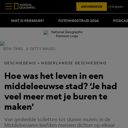
ABONNEREN
Inloggen
WAT IS PREMIUM?
FOTOWEDSTRIJD 2026
PODCAS
SEPIA TIMES
//
GETTY IMAGES
GESCHIEDENIS
NEDERLANDSE GESCHIEDENIS
Hoe was het leven in een
middeleeuwse stad? ‘Je had
veel meer met je buren te
maken’
Van gedeelde toiletten tot dunne muren: in de
Middeleeuwen leefden mensen dichter op elkaar