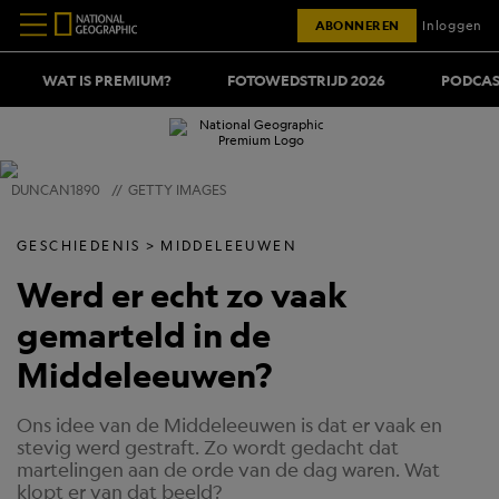
ABONNEREN
Inloggen
WAT IS PREMIUM?
FOTOWEDSTRIJD 2026
PODCAS
DUNCAN1890
//
GETTY IMAGES
GESCHIEDENIS
MIDDELEEUWEN
Werd er echt zo vaak
gemarteld in de
Middeleeuwen?
Ons idee van de Middeleeuwen is dat er vaak en
stevig werd gestraft. Zo wordt gedacht dat
martelingen aan de orde van de dag waren. Wat
klopt er van dat beeld?