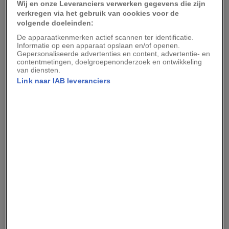
Wij en onze Leveranciers verwerken gegevens die zijn
verkregen via het gebruik van cookies voor de
Een bekende methode was de wipgalg. Daarbij
volgende doeleinden:
werden je armen achter je lichaam gebonden en
De apparaatkenmerken actief scannen ter identificatie.
werd je omhoog getakeld. Je schouders schoten
Informatie op een apparaat opslaan en/of openen.
Gepersonaliseerde advertenties en content, advertentie- en
uit de kom en voor extra pijn konden er
contentmetingen, doelgroepenonderzoek en ontwikkeling
van diensten.
gewichten aan je enkels worden gehangen.
Link naar IAB leveranciers
Gaf een verdachte een bekentenis? Dan was deze
alleen geldig als hij niet louter uit een ‘ik heb het
gedaan’ bestond, maar ook uit details die alleen
de schuldige kon weten. Die details moesten
daarna worden geverifieerd.
Er zaten natuurlijk behoorlijk wat haken en ogen
aan deze wet. Zo was er niemand die
controleerde of de verdachte geen suggestieve
vragen gesteld kreeg, waardoor deze ten