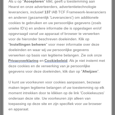
Deze moest verhinderen dat mensen nodeloos
Als u op “
Accepteren
” klikt, geeft u toestemming aan
Hearst en onze adverteerders, advertentietechnologie
werden toegetakeld. Dat schrijft rechtsgeleerde
leveranciers, inclusief
137
IAB TCF Framework-leveranciers
John Langbein van Yale Law School in zijn boek
en anderen (gezamenlijk 'Leveranciers') om additionele
Torture and the Law of Proof
.
Zo mocht een
cookies te gebruiken en uw persoonlijke gegevens (zoals
unieke ID’s) en andere informatie die is opgeslagen en/of
verdachte pas worden verhoord als daar een
opgevraagd vanaf uw apparaat of browser te verwerken
duidelijke aanleiding voor was,
zoals de
voor de hieronder beschreven doeleinden. Klik op
verklaring van een ooggetuige.
“
Instellingen beheren
” voor meer informatie over deze
doeleinden en waar wij uw persoonlijke gegevens
verwerken op basis van legitieme belangen. Zie ook onze
Waren er twee ooggetuigen die je als schuldige
Privacyverklaring
en
Cookiebeleid
. Als je niet instemt met
aanwezen? Dan was dat genoeg om je te
deze cookies en de verwerking van je persoonlijke
veroordelen. Kwam er maar één ooggetuige naar
gegevens voor deze doeleinden, klik dan op "
Afwijzen
”.
voren? Dan was een bekentenis nodig. Die kon je
U kunt uw voorkeuren voor cookies aanpassen, bezwaar
vrijwillig geven. Deed je dat niet, dan werd je
maken tegen legitieme belangen of uw toestemming op elk
gemarteld.
moment intrekken door te klikken op de link 'Cookiekeuzes'
onderaan deze site. Uw voorkeuren zijn alleen van
Leestip:
4 hardnekkige fabels over de
toepassing op deze site en zijn specifiek voor uw browser
en apparaat.
Middeleeuwen ontkracht