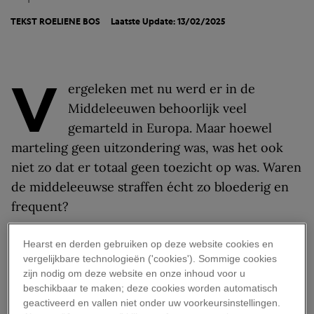
TEKST
ROELIENE BOS
Laatste Update: 13/02/2025
V
ergeleken met nu werd er in de
Middeleeuwen behoorlijk veel
gemarteld in Europa. Maar hoewel
marteling geen uitzondering was, was het ook
niet zo dat er totaal geen toezicht op was. Waren
de middeleeuwse straffen écht zo bloederig en
frequent?
Middeleeuws strafrecht
Hearst en derden gebruiken op deze website cookies en
vergelijkbare technologieën ('cookies'). Sommige cookies
zijn nodig om deze website en onze inhoud voor u
Om martelingen te reguleren, was in Europa in
beschikbaar te maken; deze cookies worden automatisch
de
Middeleeuwen
een martelwet van kracht.
geactiveerd en vallen niet onder uw voorkeursinstellingen.