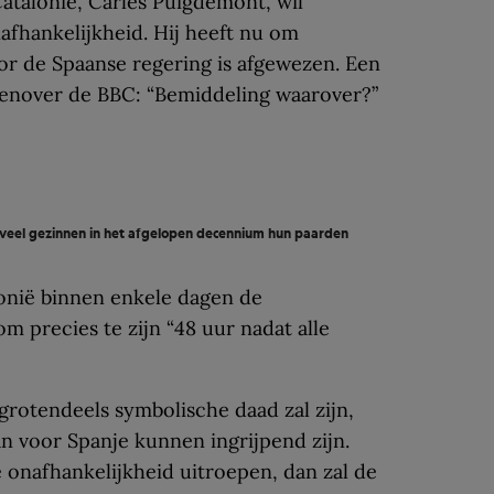
atalonië, Carles Puigdemont, wil
fhankelijkheid. Hij heeft nu om
or de Spaanse regering is afgewezen. Een
genover de BBC: “Bemiddeling waarover?”
n veel gezinnen in het afgelopen decennium hun paarden
onië binnen enkele dagen de
m precies te zijn “48 uur nadat alle
 grotendeels symbolische daad zal zijn,
n voor Spanje kunnen ingrijpend zijn.
onafhankelijkheid uitroepen, dan zal de