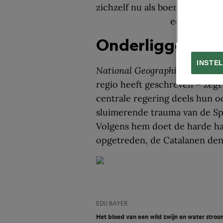
B
Onderliggende 
INSTE
National Geographic
-journali
regio heeft geschreven – zegt
centrale regering deels hun o
sluimerende trauma van de Sp
Volgens hem doet de harde h
opgetreden, de Catalanen denk
EDU BAYER
Het bloed van een wild zwijn en water stroomt