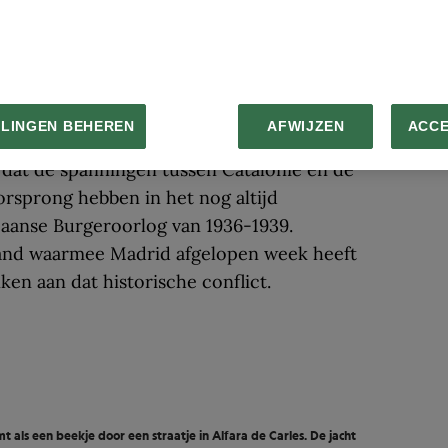
EKIJK GALERIJ
spanning
LLINGEN BEHEREN
AFWIJZEN
ACC
st Simon Worrall – die eerder over de
 dat de spanningen tussen Catalonië en de
orsprong hebben in het nog altijd
aanse Burgeroorlog van 1936-1939.
and waarmee Madrid afgelopen week heeft
en aan dat historische conflict.
 als een beekje door een straatje in Alfara de Carles. De jacht