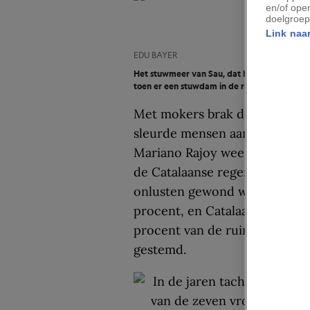
en/of ope
doelgroep
Link naar
EDU BAYER
Het stuwmeer van Sau, dat het voormalige s
toen er een stuwdam in de rivier de Ter we
Met mokers brak de politie d
sleurde mensen aan hun hare
Mariano Rajoy wees de uitslag
de Catalaanse regering beken
onlusten gewond waren geraak
procent, en Catalaanse overhe
procent van de ruim twee milj
gestemd.