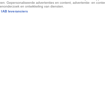
nen. Gepersonaliseerde advertenties en content, advertentie- en conte
enonderzoek en ontwikkeling van diensten.
 IAB leveranciers
tadje Sant Romà de Sau onder water zette, ontstond in 1962
rd gebouwd.
e deuren van de stemlokalen open en
n uit de gebouwen. De Spaanse premier
 van het referendum van de hand, terwijl
dmaakte dat 844 mensen tijdens de
t. De opkomst lag net onder de 43
idsfunctionarissen zeiden dat negentig
oen kiezers vóór onafhankelijkheid heeft