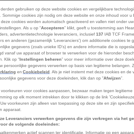
 derden gebruiken op deze website cookies en vergelijkbare technolog
je ligt de autonome regio Catalonië, waar
'). Sommige cookies zijn nodig om deze website en onze inhoud voor u
eel niet als een regio maar als een apart
 deze cookies worden automatisch geactiveerd en vallen niet onder uw
nstellingen. Als u op “
Accepteren
” klikt, geeft u toestemming aan Hea
n eigen taal, het Catalaans, en minder
ers, advertentietechnologie leveranciers, inclusief
137
IAB TCF Frame
preekt geregeld het officiële Spaans
ers en anderen (gezamenlijk 'Leveranciers') om additionele cookies te 
nlijke gegevens (zoals unieke ID’s) en andere informatie die is opgesl
d vanaf uw apparaat of browser te verwerken voor de hieronder besc
. Klik op “
Instellingen beheren
” voor meer informatie over deze doe
ukte poging in 2014 om volledig
uw persoonlijke gegevens verwerken op basis van legitieme belangen. 
orden, konden de Catalaanse kiezers op
rklaring
en
Cookiebeleid
. Als je niet instemt met deze cookies en de
er de kwestie. Opnieuw werd het
rsoonlijke gegevens voor deze doeleinden, klik dan op "
Afwijzen
”.
Spaanse regering in Madrid onwettig
 voorkeuren voor cookies aanpassen, bezwaar maken tegen legitieme 
n werden door de politie in beslag
mming op elk moment intrekken door te klikken op de link 'Cookiekeuz
sting blokkeerden stemlokalen, waarbij
 Uw voorkeuren zijn alleen van toepassing op deze site en zijn specifie
n apparaat.
n rubberen kogels gebruikten om
ze Leveranciers verwerken gegevens die zijn verkregen via het g
en.
voor de volgende doeleinden:
atkenmerken actief scannen ter identificatie. Informatie op een appar