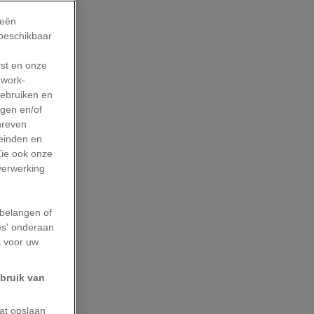
ieën
 beschikbaar
rst en onze
work-
gebruiken en
agen en/of
hreven
leinden en
Zie ook onze
 verwerking
belangen of
es' onderaan
k voor uw
ebruik van
aat opslaan