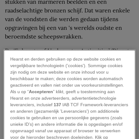
stukken van marmeren beelden en een
raadselachtige bronzen schijf. Dat waren enkele
van de vondsten die werden gedaan tijdens
opgravingen bij een van 's werelds oudste en
beroemdste scheepswrakken.
De ‘Ephorate of Underwater Antiquities’ (Dienst
voor onderwateroudheden, een
Hearst en derden gebruiken op deze website cookies en
vergelijkbare technologieën ('cookies'). Sommige cookies
overheidsinstantie die onderdeel is van het
zijn nodig om deze website en onze inhoud voor u
Griekse ministerie voor archeologie) maakte de
beschikbaar te maken; deze cookies worden automatisch
vondsten woensdag bekend. De opgravingen
geactiveerd en vallen niet onder uw voorkeursinstellingen.
Als u op “
Accepteren
” klikt, geeft u toestemming aan
vonden plaats tussen 4 en 20 september. Het
Hearst en onze adverteerders, advertentietechnologie
wrak van Antikythera, vernoemd naar het
leveranciers, inclusief
137
IAB TCF Framework-leveranciers
Griekse eiland waar het op ruim vijftig meter
en anderen (gezamenlijk 'Leveranciers') om additionele
cookies te gebruiken en uw persoonlijke gegevens (zoals
diepte voor de kust ligt, kan meer inzicht bieden
unieke ID’s) en andere informatie die is opgeslagen en/of
in de hoogtijdagen van de Romeinse cultuur.
opgevraagd vanaf uw apparaat of browser te verwerken
voor de hieronder beschreven doeleinden. Klik op