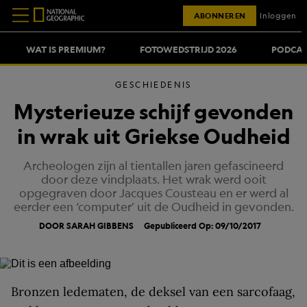
ABONNEREN
Inloggen
WAT IS PREMIUM?
FOTOWEDSTRIJD 2026
PODCAS
GESCHIEDENIS
Mysterieuze schijf gevonden
in wrak uit Griekse Oudheid
Archeologen zijn al tientallen jaren gefascineerd
door deze vindplaats. Het wrak werd ooit
opgegraven door Jacques Cousteau en er werd al
eerder een ‘computer’ uit de Oudheid in gevonden.
DOOR SARAH GIBBENS
Gepubliceerd Op: 09/10/2017
Bronzen ledematen, de deksel van een sarcofaag,