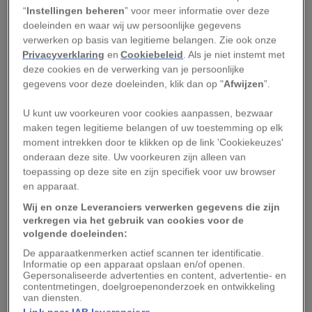
“[Mariene archeologen] vonden een enorme
“
Instellingen beheren
” voor meer informatie over deze
doeleinden en waar wij uw persoonlijke gegevens
schat aan marmeren en bronzen beelden en
verwerken op basis van legitieme belangen. Zie ook onze
andere voorwerpen,” vertelt Aggeliki Simossi,
Privacyverklaring
en
Cookiebeleid
. Als je niet instemt met
een van de onderzoeksleiders.
deze cookies en de verwerking van je persoonlijke
gegevens voor deze doeleinden, klik dan op "
Afwijzen
”.
Volgens Simossi was het koopvaardijschip uit de
U kunt uw voorkeuren voor cookies aanpassen, bezwaar
eerste eeuw voor Christus op weg naar Rome. De
maken tegen legitieme belangen of uw toestemming op elk
rijke burgers van het Romeinse rijk versierden
moment intrekken door te klikken op de link 'Cookiekeuzes'
hun villa's met Griekse kunst. Het circa veertig
onderaan deze site. Uw voorkeuren zijn alleen van
toepassing op deze site en zijn specifiek voor uw browser
meter lange schip was groot voor zijn tijd,
en apparaat.
waardoor het veel voorwerpen richting Rome
Wij en onze Leveranciers verwerken gegevens die zijn
kon vervoeren.
verkregen via het gebruik van cookies voor de
volgende doeleinden:
Op videobeelden van de opgraving is te zien hoe
De apparaatkenmerken actief scannen ter identificatie.
Informatie op een apparaat opslaan en/of openen.
archeologen een deel van de arm van een
Gepersonaliseerde advertenties en content, advertentie- en
standbeeld opduiken, van de elleboog tot de
contentmetingen, doelgroepenonderzoek en ontwikkeling
van diensten.
vingers. Vanwege de stand van de handen, met