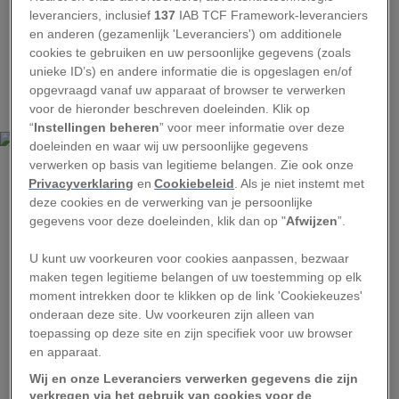
eigen leven kunnen doen om te stoppen met
leveranciers, inclusief
137
IAB TCF Framework-leveranciers
plastic.”
en anderen (gezamenlijk 'Leveranciers') om additionele
cookies te gebruiken en uw persoonlijke gegevens (zoals
Ook zij strijden mee tegen
unieke ID’s) en andere informatie die is opgeslagen en/of
opgevraagd vanaf uw apparaat of browser te verwerken
wegwerpplastic
voor de hieronder beschreven doeleinden. Klik op
“
Instellingen beheren
” voor meer informatie over deze
doeleinden en waar wij uw persoonlijke gegevens
verwerken op basis van legitieme belangen. Zie ook onze
Privacyverklaring
en
Cookiebeleid
. Als je niet instemt met
JUSTIN NAN
deze cookies en de verwerking van je persoonlijke
Tweevoudig Olympisch kampioen Dorian van Rijsselberghe.
gegevens voor deze doeleinden, klik dan op "
Afwijzen
”.
Naast Harm ondersteunen nog meer bekende
U kunt uw voorkeuren voor cookies aanpassen, bezwaar
gezichten de actie Stop met Plastic. Zo gaat
maken tegen legitieme belangen of uw toestemming op elk
moment intrekken door te klikken op de link 'Cookiekeuzes'
bijvoorbeeld ook windsurfer Dorian van
onderaan deze site. Uw voorkeuren zijn alleen van
Rijsselberghe de strijd aan:
“Als ik aan het
toepassing op deze site en zijn specifiek voor uw browser
windsurfen ben kom ik overal op de wereld plastic
en apparaat.
tegen in het water. Dat is iets wat er niet
Wij en onze Leveranciers verwerken gegevens die zijn
verkregen via het gebruik van cookies voor de