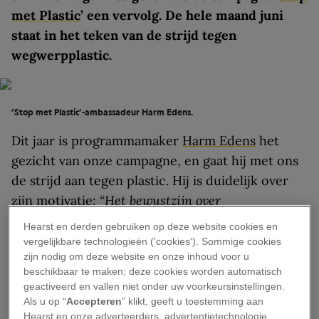
met Plastic
’ een vervolg. De hele maand juni
staat in het teken van de strijd tegen
wegwerpplastic.
’Stop met Plastic’-ambassadeur Harm Edens.
Dit jaar is programmamaker
Harm Edens
het
gezicht van onze campagne, en gaat hij met ons
de strijd aan tegen plastic. Hij is duidelijk over
zijn motivatie:
“Het bewustzijn over
wegwerpplastic is de laatste tijd behoorlijk
Hearst en derden gebruiken op deze website cookies en
toegenomen. Toch hoor je nog vaak ‘laat ze in
vergelijkbare technologieën ('cookies'). Sommige cookies
zijn nodig om deze website en onze inhoud voor u
China of Indonesië maar beginnen’ terwijl we ook
beschikbaar te maken; deze cookies worden automatisch
hier omringd zijn door wegwerpplastic. Als
geactiveerd en vallen niet onder uw voorkeursinstellingen.
ambassadeur draag ik graag uit wat we in ons
Als u op “
Accepteren
” klikt, geeft u toestemming aan
Hearst en onze adverteerders, advertentietechnologie