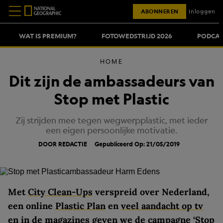
ABONNEREN
Inloggen
WAT IS PREMIUM?
FOTOWEDSTRIJD 2026
PODCAS
HOME
Dit zijn de ambassadeurs van
Stop met Plastic
Zij strijden mee tegen wegwerpplastic, met ieder
een eigen persoonlijke motivatie.
DOOR REDACTIE
Gepubliceerd Op: 21/05/2019
Met
City Clean-Ups
verspreid over Nederland,
een online
Plastic Plan
en
veel aandacht op tv
en in de magazines geven we de campagne ‘
Stop