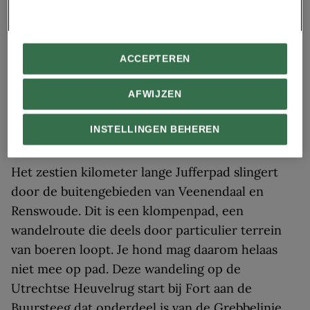
Honden zijn niet welkom op het terrein van
het Henschotermeer
ACCEPTEREN
NISANGHA
//
GETTY IMAGES
AFWIJZEN
Rondom het Henschotermeer loopt een mooie wandeling van 2,5
kilometer.
7. Jufferpad
INSTELLINGEN BEHEREN
Het zestien kilometer lange Jufferpad slingert
door de buitengebieden van Veenendaal en
Renswoude. Dit is een klompenpad, een
wandelroute die deels door particulier terrein
van boeren loopt. Je hond mag daarom helaas
niet mee op pad. Deze wandeling op de
Utrechtse Heuvelrug start bij Fort aan de
Buursteeg dat onderdeel is van de Grebbelinie.