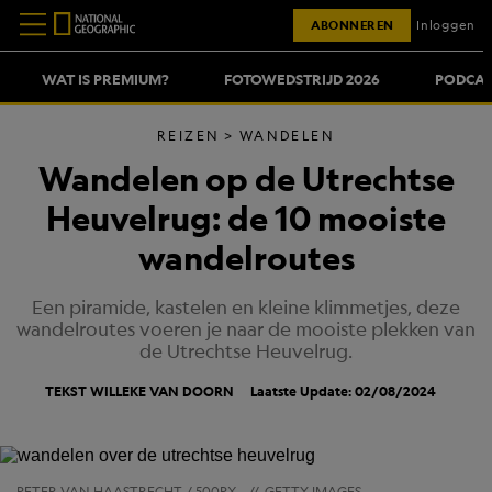
ABONNEREN
Inloggen
WAT IS PREMIUM?
FOTOWEDSTRIJD 2026
PODCAS
REIZEN
WANDELEN
Wandelen op de Utrechtse
Heuvelrug: de 10 mooiste
wandelroutes
Een piramide, kastelen en kleine klimmetjes, deze
wandelroutes voeren je naar de mooiste plekken van
de Utrechtse Heuvelrug.
TEKST
WILLEKE VAN DOORN
Laatste Update: 02/08/2024
PETER VAN HAASTRECHT / 500PX
//
GETTY IMAGES