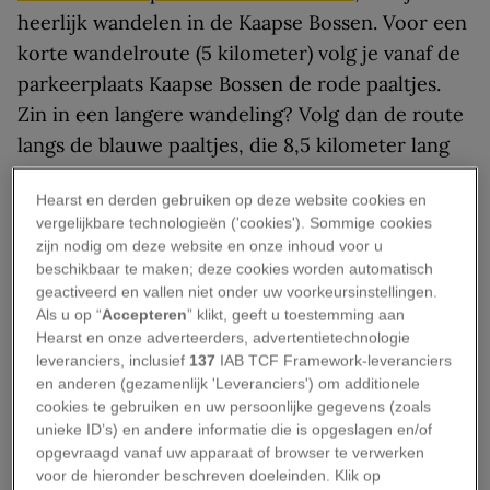
heerlijk wandelen in de Kaapse Bossen. Voor een
korte wandelroute (5 kilometer) volg je vanaf de
parkeerplaats Kaapse Bossen de rode paaltjes.
Zin in een langere wandeling? Volg dan de route
langs de blauwe paaltjes, die 8,5 kilometer lang
is. Beide wandelroutes brengen je naar de 26
Hearst en derden gebruiken op deze website cookies en
meter hoge uitkijktoren De Kaap. Vanaf de top
vergelijkbare technologieën ('cookies'). Sommige cookies
kijk je uit over de Utrechtse Heuvelrug en kun je
zijn nodig om deze website en onze inhoud voor u
– als het niet al te bewolkt is – ook de Dom van
beschikbaar te maken; deze cookies worden automatisch
geactiveerd en vallen niet onder uw voorkeursinstellingen.
Utrecht zien.
Als u op “
Accepteren
” klikt, geeft u toestemming aan
Hearst en onze adverteerders, advertentietechnologie
Startpunt:
parkeerplaats Kaapse Bossen
leveranciers, inclusief
137
IAB TCF Framework-leveranciers
en anderen (gezamenlijk 'Leveranciers') om additionele
Lengte wandeling:
5 of 8,5 kilometer
cookies te gebruiken en uw persoonlijke gegevens (zoals
Bekijk hier de volledige wandelroute door de
unieke ID’s) en andere informatie die is opgeslagen en/of
opgevraagd vanaf uw apparaat of browser te verwerken
Kaapse Bossen
voor de hieronder beschreven doeleinden. Klik op