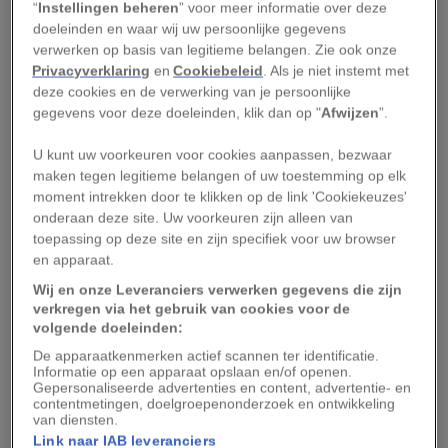
“
Instellingen beheren
” voor meer informatie over deze
De hond mag mee, wel aangelijnd
doeleinden en waar wij uw persoonlijke gegevens
verwerken op basis van legitieme belangen. Zie ook onze
2. NS-wandeling Elsterberg
Privacyverklaring
en
Cookiebeleid
. Als je niet instemt met
deze cookies en de verwerking van je persoonlijke
gegevens voor deze doeleinden, klik dan op "
Afwijzen
”.
Kom je met het openbaar vervoer naar de
Utrechtse Heuvelrug, dan is de NS-wandeling
U kunt uw voorkeuren voor cookies aanpassen, bezwaar
Elsterberg een aanrader. Trek er wel een
maken tegen legitieme belangen of uw toestemming op elk
moment intrekken door te klikken op de link 'Cookiekeuzes'
(mid)dag voor uit, want deze wandelroute is 17,5
onderaan deze site. Uw voorkeuren zijn alleen van
kilometer lang en kent best wat hoogtemeters en
toepassing op deze site en zijn specifiek voor uw browser
onverharde paden. Het is een afwisselende
en apparaat.
wandeling die start in het centrum van Rhenen
Wij en onze Leveranciers verwerken gegevens die zijn
verkregen via het gebruik van cookies voor de
en je via de bossen van de Utrechtse Heuvelrug
volgende doeleinden:
en het Egelmeer naar Veenendaal brengt.
De apparaatkenmerken actief scannen ter identificatie.
Informatie op een apparaat opslaan en/of openen.
Startpunt:
treinstation Rhenen
Gepersonaliseerde advertenties en content, advertentie- en
contentmetingen, doelgroepenonderzoek en ontwikkeling
van diensten.
Lengte wandeling:
17,5 kilometer
Link naar IAB leveranciers