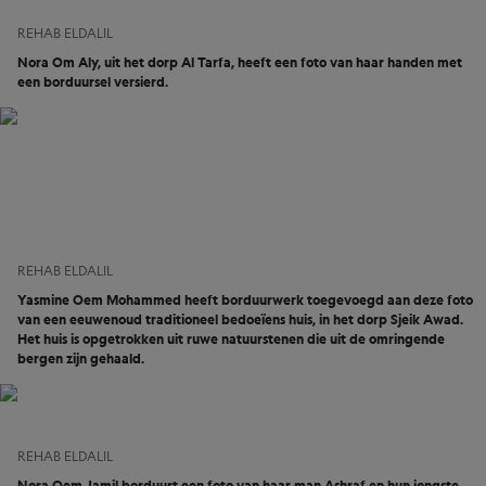
REHAB ELDALIL
Nora Om Aly, uit het dorp Al Tarfa, heeft een foto van haar handen met
een borduursel versierd.
REHAB ELDALIL
Yasmine Oem Mohammed heeft borduurwerk toegevoegd aan deze foto
van een eeuwenoud traditioneel bedoeïens huis, in het dorp Sjeik Awad.
Het huis is opgetrokken uit ruwe natuurstenen die uit de omringende
bergen zijn gehaald.
REHAB ELDALIL
Nora Oem Jamil borduurt een foto van haar man Ashraf en hun jongste