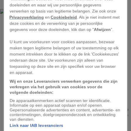
dan de trouwjurk,” zegt zij. “De henna is waar we plezier hebben.”
doeleinden en waar wij uw persoonlijke gegevens
verwerken op basis van legitieme belangen. Zie ook onze
Privacyverklaring
en
Cookiebeleid
. Als je niet instemt met
deze cookies en de verwerking van je persoonlijke
gegevens voor deze doeleinden, klik dan op "
Afwijzen
”.
U kunt uw voorkeuren voor cookies aanpassen, bezwaar
maken tegen legitieme belangen of uw toestemming op elk
moment intrekken door te klikken op de link 'Cookiekeuzes'
onderaan deze site. Uw voorkeuren zijn alleen van
toepassing op deze site en zijn specifiek voor uw browser
en apparaat.
Wij en onze Leveranciers verwerken gegevens die zijn
REHAB ELDALIL
verkregen via het gebruik van cookies voor de
volgende doeleinden:
Yasmine Oem Mohammed poseert voor de foto in het dunbevolkte
woestijngebied op het Egyptische schiereiland Sinaï, het land van de
De apparaatkenmerken actief scannen ter identificatie.
bedoeïenen. Als moeder van vijf kinderen neemt ze deel aan een
Informatie op een apparaat opslaan en/of openen.
dorpsproject met het doel om aan de hand van borduurwerk en poëzie de
Gepersonaliseerde advertenties en content, advertentie- en
zelfexpressie van haar cultuur te bevorderen. Ze komt uit Sjeik Awad, een
contentmetingen, doelgroepenonderzoek en ontwikkeling
van diensten.
van de vele dorpen in de Sinaï die nog altijd geen elektriciteit en
waterleiding hebben.
Link naar IAB leveranciers