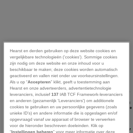
Hearst en derden gebruiken op deze website cookies en
vergelijkbare technologieën ('cookies'). Sommige cookies
zijn nodig om deze website en onze inhoud voor u
beschikbaar te maken; deze cookies worden automatisch
geactiveerd en vallen niet onder uw voorkeursinstellingen.
Als u op “
Accepteren
” klikt, geeft u toestemming aan
REHAB ELDALIL
Hearst en onze adverteerders, advertentietechnologie
Na een dag lopen door de bergen om de kudde van haar dorp Al Tarfa te
leveranciers, inclusief
137
IAB TCF Framework-leveranciers
hoeden, is Zeinab Ibrahim (27) samen met drie andere bedoeïense
en anderen (gezamenlijk 'Leveranciers') om additionele
vrouwen op de weg terug en probeert het dorp nog vóór zondondergang
cookies te gebruiken en uw persoonlijke gegevens (zoals
te bereiken. Al Tarfa behoort tot meerdere nederzettingen tussen de hoge
bergen van het Egyptische schiereiland Sinaï. Zeinab bereidt zich voor op
unieke ID’s) en andere informatie die is opgeslagen en/of
haar aanstaande bruiloft en heeft als cadeau om een “sprankelend rode
opgevraagd vanaf uw apparaat of browser te verwerken
jurk uit Caïro” gevraagd, die ze wil dragen op haar vrijgezellenfeest, een
voor de hieronder beschreven doeleinden. Klik op
bijeenkomst die kortweg als ‘henna’ wordt aangeduid. “Die is belangrijker
“
Instellingen beheren
” voor meer informatie over deze