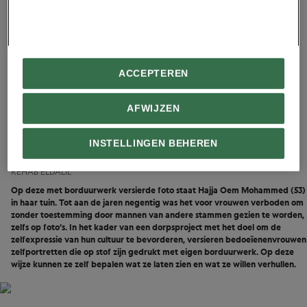
ACCEPTEREN
AFWIJZEN
INSTELLINGEN BEHEREN
REHAB ELDALIL
Op deze met borduurwerk versierde foto staat Hajja Oem Mohammed (53)
in haar tuin. Tot aan de jaren negentig was het voor vrouwen verboden om
zonder toestemming door mannen van andere stammen gezien te worden,
zelfs op foto’s. In het kader van een dorpsproject met het doel om de
zelfexpressie van hun cultuur te bevorderen, versieren bedoeïenenvrouwen
zelfportretten die op stof zijn gedrukt met eigen borduurwerk. Op deze
wijze kunnen ze zelf bepalen wat ze laten zien en wat ze willen verhullen.