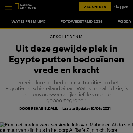
ABONNEREN
Inloggen
WAT IS PREMIUM?
FOTOWEDSTRIJD 2026
PODCAS
GESCHIEDENIS
Uit deze gewijde plek in
Egypte putten bedoeïenen
vrede en kracht
Een reis door de bedoeïense tradities op het
Egyptische schiereiland Sinaï. “Wat ik hier altijd zie, is
een onvoorwaardelijke liefde voor de
geboortegrond.”
DOOR REHAB ELDALIL
Laatste Update: 10/06/2021