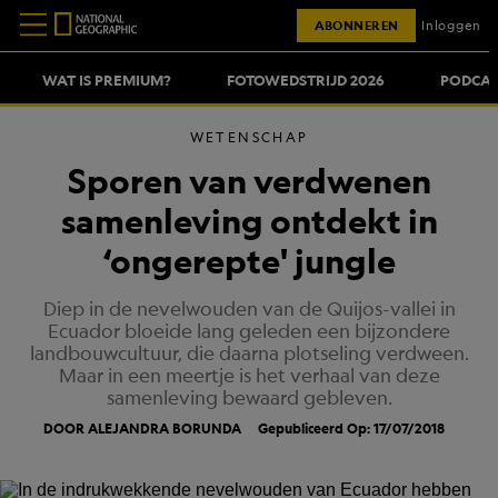
ABONNEREN
Inloggen
WAT IS PREMIUM?
FOTOWEDSTRIJD 2026
PODCAS
WETENSCHAP
Sporen van verdwenen
samenleving ontdekt in
‘ongerepte' jungle
Diep in de nevelwouden van de Quijos-vallei in
Ecuador bloeide lang geleden een bijzondere
landbouwcultuur, die daarna plotseling verdween.
Maar in een meertje is het verhaal van deze
samenleving bewaard gebleven.
DOOR ALEJANDRA BORUNDA
Gepubliceerd Op: 17/07/2018