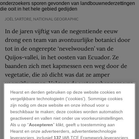
JOËL SARTORE, NATIONAL GEOGRAPHIC
In de jaren vijftig van de negentiende eeuw
drong een team van avontuurlijke botanici door
tot in de ongerepte ‘nevelwouden’ van de
Quijos-vallei, in het oosten van Ecuador. Ze
baanden zich met kapmessen een weg door de
vegetatie, die zó dicht was dat ze amper
vooruitkwamen. Volgens de wetenschappers was
dit het hart van een ongerept oerwoud en een
Hearst en derden gebruiken op deze website cookies en
vergelijkbare technologieën ('cookies'). Sommige cookies
plek waar geen mens ooit was gekomen.
zijn nodig om deze website en onze inhoud voor u
beschikbaar te maken; deze cookies worden automatisch
Maar ze vergisten zich. Inheemse stammen van
geactiveerd en vallen niet onder uw voorkeursinstellingen.
de Quijos- of Napuruna-indianen ontwikkelden
Als u op “
Accepteren
” klikt, geeft u toestemming aan
in de hele regio voortgeschreden
Hearst en onze adverteerders, advertentietechnologie
leveranciers, inclusief
137
IAB TCF Framework-leveranciers