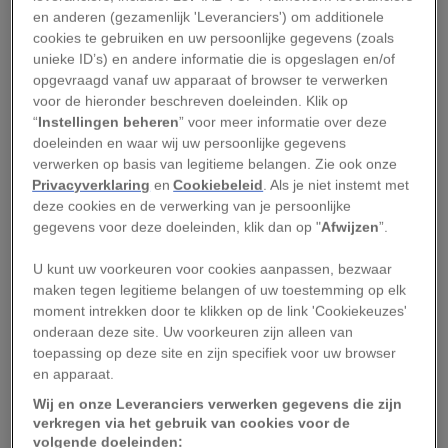
landbouwnederzettingen, die na de komst van de
en anderen (gezamenlijk 'Leveranciers') om additionele
Spaanse veroveraars in de zestiende eeuw ten
cookies te gebruiken en uw persoonlijke gegevens (zoals
onder gingen. Na het verdwijnen van deze
unieke ID’s) en andere informatie die is opgeslagen en/of
opgevraagd vanaf uw apparaat of browser te verwerken
cultuur nam de jungle het gebied weer geheel in
voor de hieronder beschreven doeleinden. Klik op
haar bezit. De ondergang van deze samenleving
“
Instellingen beheren
” voor meer informatie over deze
is nu beschreven in een
nieuwe studie
die deze
doeleinden en waar wij uw persoonlijke gegevens
verwerken op basis van legitieme belangen. Zie ook onze
week in het tijdschrift
Nature Ecology and
Privacyverklaring
en
Cookiebeleid
. Als je niet instemt met
Evolution
verscheen.
deze cookies en de verwerking van je persoonlijke
gegevens voor deze doeleinden, klik dan op "
Afwijzen
”.
Tussen de Amazone en de
U kunt uw voorkeuren voor cookies aanpassen, bezwaar
Andes
maken tegen legitieme belangen of uw toestemming op elk
moment intrekken door te klikken op de link 'Cookiekeuzes'
onderaan deze site. Uw voorkeuren zijn alleen van
De nevelwouden van de Quijos-vallei vormen
toepassing op deze site en zijn specifiek voor uw browser
een van de belangrijkste
hotspots van
en apparaat.
biodiversiteit
in de wereld en worden doorkruist
Wij en onze Leveranciers verwerken gegevens die zijn
door een
precolumbiaanse handelsroute
, die
verkregen via het gebruik van cookies voor de
volgende doeleinden: