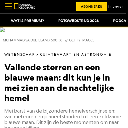
ABONNEREN
Inloggen
WAT IS PREMIUM?
FOTOWEDSTRIJD 2026
PODCAS
MUHAMMAD SAIDUL ISLAM / 500PX
//
GETTY IMAGES
WETENSCHAP
RUIMTEVAART EN ASTRONOMIE
Vallende sterren en een
blauwe maan: dit kun je in
mei zien aan de nachtelijke
hemel
Mei barst van de bijzondere hemelverschijnselen:
van meteoren en planeetstanden tot een zeldzame
blauwe maan. Dit zijn de beste momenten om naar
boven te kijken.