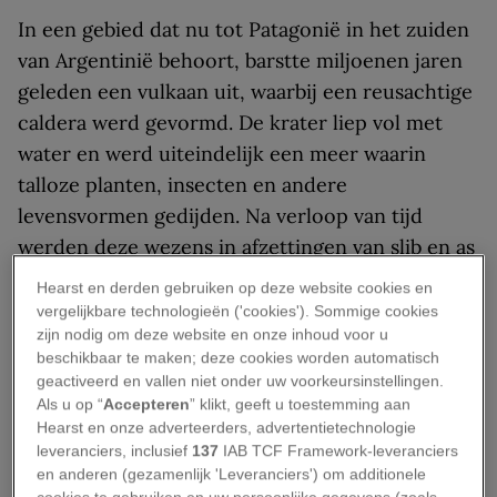
In een gebied dat nu tot Patagonië in het zuiden
van Argentinië behoort, barstte miljoenen jaren
geleden een vulkaan uit, waarbij een reusachtige
caldera werd gevormd. De krater liep vol met
water en werd uiteindelijk een meer waarin
talloze planten, insecten en andere
levensvormen gedijden. Na verloop van tijd
werden deze wezens in afzettingen van slib en as
op de bodem van het meer gefossiliseerd,
Hearst en derden gebruiken op deze website cookies en
waardoor een soort geologische jackpot voor
vergelijkbare technologieën ('cookies'). Sommige cookies
zijn nodig om deze website en onze inhoud voor u
moderne paleontologen ontstond.
beschikbaar te maken; deze cookies worden automatisch
geactiveerd en vallen niet onder uw voorkeursinstellingen.
De oeroude meerbodem heeft nu een wel heel
Als u op “
Accepteren
” klikt, geeft u toestemming aan
opmerkelijke nieuwe schat
Hearst en onze adverteerders, advertentietechnologie
prijsgegeven:
fossielen van een 52 miljoen jaren
leveranciers, inclusief
137
IAB TCF Framework-leveranciers
en anderen (gezamenlijk 'Leveranciers') om additionele
oude boom
die tot nu toe nog nooit in het