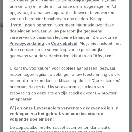
cookies te gebruiken en uw persoonlijke gegevens (zoals
zuidelijk halfrond is aangetroffen, wat erop wijst
unieke ID’s) en andere informatie die is opgeslagen en/of
dat deze soort zich daar heeft ontwikkeld.
opgevraagd vanaf uw apparaat of browser te verwerken
voor de hieronder beschreven doeleinden. Klik op
“
Instellingen beheren
” voor meer informatie over deze
doeleinden en waar wij uw persoonlijke gegevens
verwerken op basis van legitieme belangen. Zie ook onze
Privacyverklaring
en
Cookiebeleid
. Als je niet instemt met
deze cookies en de verwerking van je persoonlijke
gegevens voor deze doeleinden, klik dan op "
Afwijzen
”.
PETER WILF, PENN STATE
U kunt uw voorkeuren voor cookies aanpassen, bezwaar
maken tegen legitieme belangen of uw toestemming op elk
Deze close-up toont het fossiel van een volgroeide Castanopsis-vrucht met
vier noten die zijn gemineraliseerd tot zwarte kool en nog altijd in hun
moment intrekken door te klikken op de link 'Cookiekeuzes'
cupules (bolsters) zitten. De bovenste cupule was opengebarsten.
onderaan deze site. Uw voorkeuren zijn alleen van
toepassing op deze site en zijn specifiek voor uw browser
Gefossiliseerde vruchten en bladeren uit het
en apparaat.
meer, de Laguna del Hunco, behoren tot het
Wij en onze Leveranciers verwerken gegevens die zijn
geslacht Castanopsis. Deze soorten worden ook
verkregen via het gebruik van cookies voor de
volgende doeleinden:
wel chinkapins genoemd en komen
De apparaatkenmerken actief scannen ter identificatie.
tegenwoordig voor in de regenwouden van