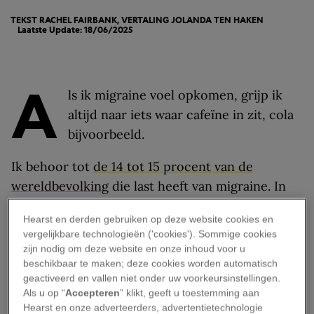
TEKST RACHEL FAIRBANK, VERTALING JOLANDA TEN HAKEN
Laatste Update: 18/06/2025
A
ls ik migraine voel opkomen, grijp ik
altijd naar iets waar cafeïne in zit, cola
bijvoorbeeld.
Ik behoor tot
de 14 tot 15 procent van de
wereldbevolking
die last heeft van migraine. In
Nederland
en
België
zijn dat ruim 4,5 miljoen
Hearst en derden gebruiken op deze website cookies en
mensen. Er zijn momenteel verschillende
vergelijkbare technologieën ('cookies'). Sommige cookies
medicijnen tegen migraine op de markt, maar
zijn nodig om deze website en onze inhoud voor u
toch hebben veel migrainepatiënten een
beschikbaar te maken; deze cookies worden automatisch
geactiveerd en vallen niet onder uw voorkeursinstellingen.
huismiddeltje als favoriet.
Als u op “
Accepteren
” klikt, geeft u toestemming aan
Hearst en onze adverteerders, advertentietechnologie