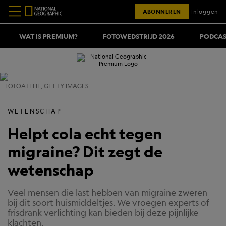
ABONNEREN
Inloggen
WAT IS PREMIUM?
FOTOWEDSTRIJD 2026
PODCAS
FOTOATELIE, GETTY IMAGES
WETENSCHAP
Helpt cola echt tegen
migraine? Dit zegt de
wetenschap
Veel mensen die last hebben van migraine zweren
bij dit soort huismiddeltjes. We vroegen experts of
frisdrank verlichting kan bieden bij deze pijnlijke
klachten.