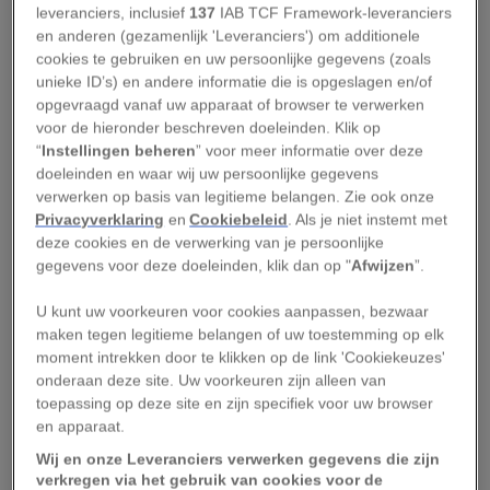
Een van die oplossingen is het drinken van
leveranciers, inclusief
137
IAB TCF Framework-leveranciers
frisdranken met cafeïne, zoals cola. Ik was
en anderen (gezamenlijk 'Leveranciers') om additionele
cookies te gebruiken en uw persoonlijke gegevens (zoals
benieuwd of daar een wetenschappelijke basis
unieke ID’s) en andere informatie die is opgeslagen en/of
voor is. Wat blijkt? Het werkt echt, in elk geval
opgevraagd vanaf uw apparaat of browser te verwerken
voor sommige mensen. Frisdrank kan de pijn van
voor de hieronder beschreven doeleinden. Klik op
“
Instellingen beheren
” voor meer informatie over deze
een migraineaanval niet volledig wegnemen, en
doeleinden en waar wij uw persoonlijke gegevens
is zeker geen vervanging van medicatie, maar
verwerken op basis van legitieme belangen. Zie ook onze
volgens experts biedt de remedie wel degelijk
Privacyverklaring
en
Cookiebeleid
. Als je niet instemt met
deze cookies en de verwerking van je persoonlijke
voordelen. Hoe zit dat?
gegevens voor deze doeleinden, klik dan op "
Afwijzen
”.
Wat is migraine?
U kunt uw voorkeuren voor cookies aanpassen, bezwaar
maken tegen legitieme belangen of uw toestemming op elk
Migraineaanvallen verschillen van andere
moment intrekken door te klikken op de link 'Cookiekeuzes'
onderaan deze site. Uw voorkeuren zijn alleen van
soorten hoofdpijn. Een van de verschillen is
toepassing op deze site en zijn specifiek voor uw browser
bijvoorbeeld dat een migraineaanval meestal
en apparaat.
bestaat uit vier fases
: de prodromale fase, de
Wij en onze Leveranciers verwerken gegevens die zijn
aurafase, de hoofdpijnfase en de postdromale
verkregen via het gebruik van cookies voor de