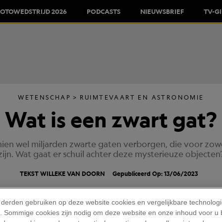
FOTOWEDSTRIJD 2026
PODCASTS
NIEUWSBRIEF
TV-G
WETENSCHAP
RUIMTEVAART EN ASTRONOMIE
Wat is een zwart gat?
hien wel miljarden zwarte gaten verborgen, die voor zow
zijn. Wat gaat er schuil achter deze mysterieuze objecten
TEKST
WILLEKE VAN DOORN
Gepubliceerd Op: 13/06/2023
 derden gebruiken op deze website cookies en vergelijkbare technolog
'). Sommige cookies zijn nodig om deze website en onze inhoud voor u
RY
//
GETTY IMAGES