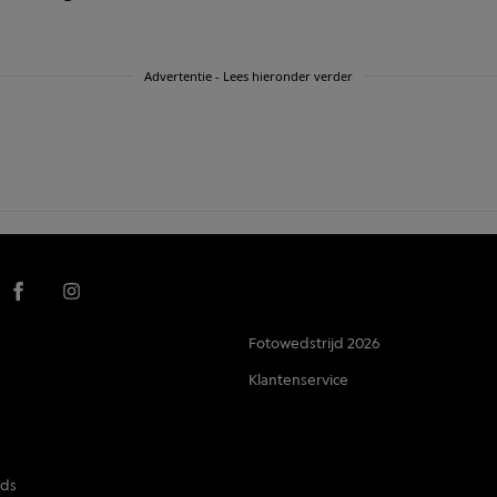
Advertentie - Lees hieronder verder
Fotowedstrijd 2026
Klantenservice
nds