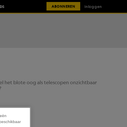
IDS
Inloggen
ABONNEREN
el het blote oog als telescopen onzichtbaar
?
ieën
 beschikbaar