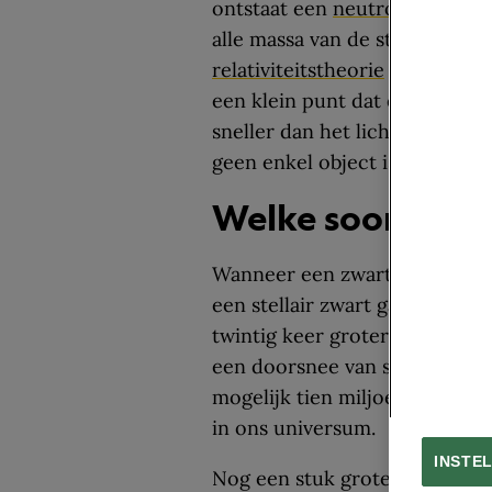
ontstaat een
neutronenster
of
alle massa van de ster ineen, 
relativiteitstheorie
al voorspel
een klein punt dat er een en
sneller dan het licht moeten 
geen enkel object is gegeven.
Welke soorten zw
Wanneer een zwart gat uit een
een stellair zwart gat. Dit ty
twintig keer groter is dan de
een doorsnee van slechts enk
mogelijk tien miljoen tot een
in ons universum.
INSTE
Nog een stuk groter zijn de 