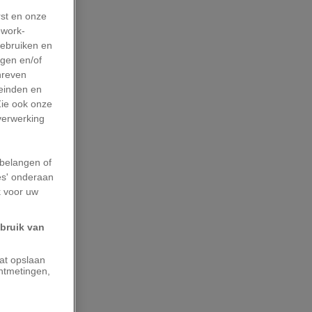
rst en onze
work-
gebruiken en
agen en/of
hreven
leinden en
Zie ook onze
 verwerking
belangen of
es' onderaan
k voor uw
ebruik van
aat opslaan
ntmetingen,