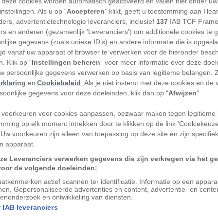
 deze cookies worden automatisch geactiveerd en vallen niet onder uw
nstellingen. Als u op “
Accepteren
” klikt, geeft u toestemming aan Hea
gaten kunnen hele planeten en manen
ers, advertentietechnologie leveranciers, inclusief
137
IAB TCF Frame
n verdwijnen. Een zwart gat is een gebied
ers en anderen (gezamenlijk 'Leveranciers') om additionele cookies te 
acht zo sterk is dat niets eraan kan
nlijke gegevens (zoals unieke ID’s) en andere informatie die is opgesl
d vanaf uw apparaat of browser te verwerken voor de hieronder besc
 vandaar dat we ze zwarte gaten noemen.
. Klik op “
Instellingen beheren
” voor meer informatie over deze doe
uw persoonlijke gegevens verwerken op basis van legitieme belangen. 
zwart gat dus nooit zien. En toch hebben
rklaring
en
Cookiebeleid
. Als je niet instemt met deze cookies en de
n zwart gat kunnen maken, hoe werkt dat
rsoonlijke gegevens voor deze doeleinden, klik dan op "
Afwijzen
”.
arte gat in het centrum van ons
 voorkeuren voor cookies aanpassen, bezwaar maken tegen legitieme 
zwarte gat zelf, maar de omgeving
mming op elk moment intrekken door te klikken op de link 'Cookiekeuz
rt gat alleen indirect waarnemen, door
 Uw voorkeuren zijn alleen van toepassing op deze site en zijn specifie
ing te bestuderen.
n apparaat.
ze Leveranciers verwerken gegevens die zijn verkregen via het g
n zwart gat?
voor de volgende doeleinden:
atkenmerken actief scannen ter identificatie. Informatie op een appar
nen. Gepersonaliseerde advertenties en content, advertentie- en conte
aans wanneer een ster doodgaat en
enonderzoek en ontwikkeling van diensten.
 kunnen dan twee dingen gebeuren: er
 IAB leveranciers