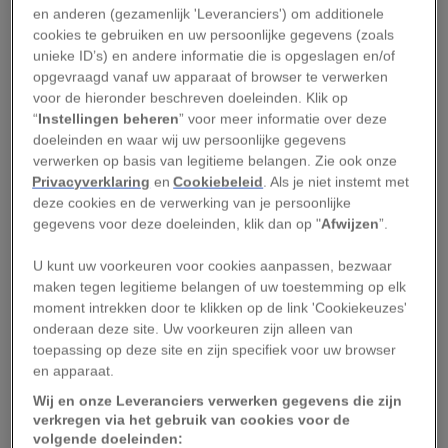
prut, maar eronder ligt betrouwbaar ijs – dat
en anderen (gezamenlijk 'Leveranciers') om additionele
moet ook wel, want anders komen we hier niet
cookies te gebruiken en uw persoonlijke gegevens (zoals
levend weg.
unieke ID’s) en andere informatie die is opgeslagen en/of
opgevraagd vanaf uw apparaat of browser te verwerken
voor de hieronder beschreven doeleinden. Klik op
Ik besluit als eerste het koude water te
“
Instellingen beheren
” voor meer informatie over deze
trotseren, in een van de kajaks die we achter
doeleinden en waar wij uw persoonlijke gegevens
onze sleeën hadden gebonden. Quma en een
verwerken op basis van legitieme belangen. Zie ook onze
Privacyverklaring
en
Cookiebeleid
. Als je niet instemt met
andere jager, Ilannguaq Qaerngaq, kijken elkaar
deze cookies en de verwerking van je persoonlijke
bezorgd aan, maar duwen mijn kajak op hoop
gegevens voor deze doeleinden, klik dan op "
Afwijzen
”.
van zegen toch maar af. Nerveus zien ze toe hoe
U kunt uw voorkeuren voor cookies aanpassen, bezwaar
ik even met mijn camera zit te hannesen. Maar
maken tegen legitieme belangen of uw toestemming op elk
daarna ga ik er als een speer vandoor en glijd ik
moment intrekken door te klikken op de link 'Cookiekeuzes'
over het heldere water. Pas als ik met mijn
onderaan deze site. Uw voorkeuren zijn alleen van
toepassing op deze site en zijn specifiek voor uw browser
peddel een perfecte bocht maak, rem ik af. Op
en apparaat.
de kant zie ik de jagers grijnzen. Voordat ik als
Wij en onze Leveranciers verwerken gegevens die zijn
fotograaf aan de slag ging, heb ik jarenlang
verkregen via het gebruik van cookies voor de
traditionele kajaks gebouwd en er veel mee
volgende doeleinden: