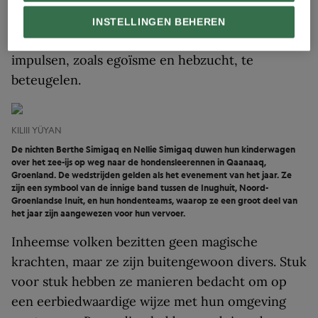
gemeenschappen zijn uitstekende
landbeheerders en hebben allerlei sociale
INSTELLINGEN BEHEREN
structuren ontwikkeld om onze destructieve
impulsen, zoals egoïsme en hebzucht, te
beteugelen.
KILIII YÜYAN
De nichten Berthe Simigaq en Nellie Simigaq duwen hun kinderwagen
over het zee-ijs op weg naar de hondensleerennen in Qaanaaq,
Groenland. De wedstrijden gelden als het evenement van het jaar. Ze
zijn een symbool van de innige band tussen de Inughuit, Noord-
Groenlandse Inuit, en hun hondenteams, waarop ze een groot deel van
het jaar zijn aangewezen voor hun vervoer.
Inheemse volken bezitten geen magische
krachten, maar ze zijn buitengewoon divers. Stuk
voor stuk hebben ze manieren bedacht om op
een eerbiedwaardige wijze met hun omgeving