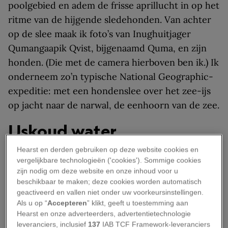
poolgebied en adem de frisse aprillucht in op het
ritme van de hijgende sledehonden. Van achter
op de slee maak ik foto’s van Inughuitjager
Qumangaapik Qvist, bijgenaamd Quma, en zijn
honden. (Die met de camera hierboven ben ik.) Ik
onderneem zo’n typische National Geographic-
expeditie: met een hondenslee over het zee-ijs
op jacht naar de narwal, de eenhoorn van de zee.
IJskoud water
Hearst en derden gebruiken op deze website cookies en
Al weken zoeken we in het Inglefieldfjord naar
vergelijkbare technologieën ('cookies'). Sommige cookies
de grens tussen het ijs en het water. Pas na vijf
zijn nodig om deze website en onze inhoud voor u
beschikbaar te maken; deze cookies worden automatisch
weken vinden we eindelijk een klein stuk open
geactiveerd en vallen niet onder uw voorkeursinstellingen.
water. Om te zien hoe sterk het ijs is, port Quma
Als u op “
Accepteren
” klikt, geeft u toestemming aan
erin met een zware paal. De bovenste laag blijkt
Hearst en onze adverteerders, advertentietechnologie
leveranciers, inclusief
137
IAB TCF Framework-leveranciers