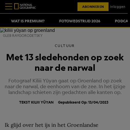
ABONNEREN
Inloggen
WAT IS PREMIUM?
FOTOWEDSTRIJD 2026
PODCAS
GLEB RAYGORODETSKY
CULTUUR
Met 13 sledehonden op zoek
naar de narwal
Fotograaf Kiliii Yüyan gaat op Groenland op zoek
naar de narwal, de eenhoorn van de zee. In het ijzige
landschap schieten zijn gedachten alle kanten op.
TEKST KILIII YÜYAN
Gepubliceerd Op: 13/04/2023
Ik glijd over het ijs in het Groenlandse