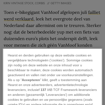
KIRN VINTAGE STOCK, CORBIS
//
GETTY IMAGES
Toen e-bikegigant VanMoof afgelopen juli
failliet
werd verklaard
, leek het overgrote deel van
Nederland daar allerminst om te treuren. Sterker
nog: dat de beterbedeelde yup met een fiets van
duizenden euro’s plots het onderspit delft, leek
voor mensen die zich géén VanMoof konden
veroorloven zelfs een opsteker. De reacties op
Hearst en derden gebruiken op deze website cookies en
sociale media spraken boekdelen: ‘Half
vergelijkbare technologieën ('cookies'). Sommige cookies
havermelkdrinkend Amsterdam is in paniek. Er
zijn nodig om deze website en onze inhoud voor u
beschikbaar te maken; deze cookies worden automatisch
wordt gedemonstreerd en met avocadopitten
geactiveerd en vallen niet onder uw voorkeursinstellingen.
gesmeten.’ Eerst had je geluk, nu heb je pech –
Als u op “
Accepteren
” klikt, geeft u toestemming aan
en zo hoort het.
Hearst en onze adverteerders, advertentietechnologie
leveranciers, inclusief
137
IAB TCF Framework-leveranciers
Medelijden lijkt alleen de onderklasse gegund.
en anderen (gezamenlijk 'Leveranciers') om additionele
cookies te gebruiken en uw persoonlijke gegevens (zoals
Hoe hoger je plaats op de sociale ladder, hoe
unieke ID’s) en andere informatie die is opgeslagen en/of