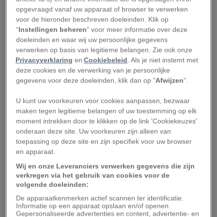
harder je mag vallen. Maar wat maakt dat we het
opgevraagd vanaf uw apparaat of browser te verwerken
leed van een ander soms als vermakelijk ervaren?
voor de hieronder beschreven doeleinden. Klik op
“
Instellingen beheren
” voor meer informatie over deze
Leedvermaak is in opkomst, en wel om deze
doeleinden en waar wij uw persoonlijke gegevens
redenen.
verwerken op basis van legitieme belangen. Zie ook onze
Privacyverklaring
en
Cookiebeleid
. Als je niet instemt met
Miljonairs in het diepe
deze cookies en de verwerking van je persoonlijke
gegevens voor deze doeleinden, klik dan op "
Afwijzen
”.
Leedvermaak is niets nieuws. Volgens een
U kunt uw voorkeuren voor cookies aanpassen, bezwaar
eeuwenoud Japans gezegde ‘smaakt de
maken tegen legitieme belangen of uw toestemming op elk
moment intrekken door te klikken op de link 'Cookiekeuzes'
tegenspoed van anderen naar honing’ en al in de
onderaan deze site. Uw voorkeuren zijn alleen van
negentiende eeuw opperde filosoof Friedrich
toepassing op deze site en zijn specifiek voor uw browser
Nietzsche dat ‘anderen zien lijden ons goeddoet’.
en apparaat.
Toch lijkt de mens vandaag de dag ontvankelijker
Wij en onze Leveranciers verwerken gegevens die zijn
verkregen via het gebruik van cookies voor de
voor leedvermaak dan ooit, zo stellen
volgende doeleinden:
onderzoekers.
De apparaatkenmerken actief scannen ter identificatie.
Informatie op een apparaat opslaan en/of openen.
‘Leedvermaak is van alle tijden,’ zegt Silvia
Gepersonaliseerde advertenties en content, advertentie- en