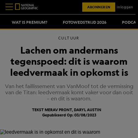
ABONNEREN
Inloggen
WAT IS PREMIUM?
FOTOWEDSTRIJD 2026
PODCAS
CULTUUR
Lachen om andermans
tegenspoed: dit is waarom
leedvermaak in opkomst is
Van het faillissement van VanMoof tot de vermissing
van de Titan: leedvermaak komt vaker voor dan ooit
– en dit is waarom.
TEKST
MERAV PRONT
, DARYL AUSTIN
Gepubliceerd Op: 03/08/2023