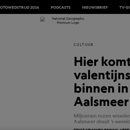
FOTOWEDSTRIJD 2026
PODCASTS
NIEUWSBRIEF
TV-G
CULTUUR
Hier kom
valentijn
binnen in
Aalsmeer
Miljoenen rozen wisselen
Aalsmeer draait ’s were
TEKST MEAGHEN BROWN, VERT