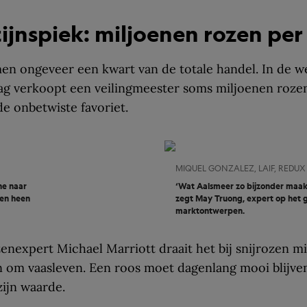
ijnspiek: miljoenen rozen per
en ongeveer een kwart van de totale handel. In de 
ag verkoopt een veilingmeester soms miljoenen rozen
de onbetwiste favoriet.
MIQUEL GONZALEZ, LAIF, REDUX
ne naar
‘Wat Aalsmeer zo bijzonder maakt,
men heen
zegt May Truong, expert op het 
marktontwerpen.
enexpert Michael Marriott draait het bij snijrozen 
an om vaasleven. Een roos moet dagenlang mooi blijve
 zijn waarde.