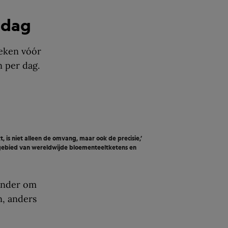
 dag
weken vóór
 per dag.
 is niet alleen de omvang, maar ook de precisie,’
gebied van wereldwijde bloementeeltketens en
minder om
n, anders