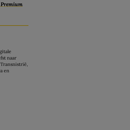
c Premium
gitale
efst naar
Transnistrië,
ra en