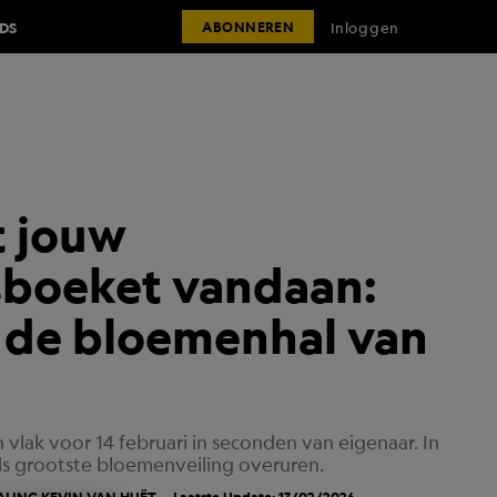
IDS
Inloggen
ABONNEREN
t jouw
sboeket vandaan:
 de bloemenhal van
 vlak voor 14 februari in seconden van eigenaar. In
lds grootste bloemenveiling overuren.
ALING
KEVIN VAN HUËT
Laatste Update: 13/02/2026