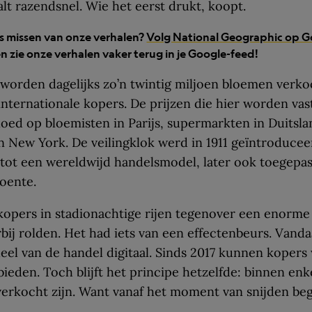
lt razendsnel. Wie het eerst drukt, koopt.
ets missen van onze verhalen?
Volg National Geographic op G
n zie onze verhalen vaker terug in je Google-feed!
orden dagelijks zo’n twintig miljoen bloemen verko
nternationale kopers. De prijzen die hier worden vas
vloed op bloemisten in Parijs, supermarkten in Duitsl
in New York. De veilingklok werd in 1911 geïntroduce
 tot een wereldwijd handelsmodel, later ook toegepast 
roente.
kopers in stadionachtige rijen tegenover een enorme 
bij rolden. Het had iets van een effectenbeurs. Vand
el van de handel digitaal. Sinds 2017 kunnen kopers
ieden. Toch blijft het principe hetzelfde: binnen enk
verkocht zijn. Want vanaf het moment van snijden beg