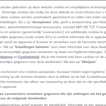
 derden gebruiken op deze website cookies en vergelijkbare technolog
'). Sommige cookies zijn nodig om deze website en onze inhoud voor u
 deze cookies worden automatisch geactiveerd en vallen niet onder uw
nstellingen. Als u op “
Accepteren
” klikt, geeft u toestemming aan Hea
anloop naar Valentijnsdag geven Nederlanders en Be
ers, advertentietechnologie leveranciers, inclusief
137
IAB TCF Frame
ers en anderen (gezamenlijk 'Leveranciers') om additionele cookies te 
chatting meer dan 100 miljoen euro uit aan bloemen.
nlijke gegevens (zoals unieke ID’s) en andere informatie die is opgesl
de uitgaven in de miljarden. Op 14 februari kleuren l
d vanaf uw apparaat of browser te verwerken voor de hieronder besc
wagens en winkelstraten rood van de rozen. Het is 
. Klik op “
Instellingen beheren
” voor meer informatie over deze doe
uw persoonlijke gegevens verwerken op basis van legitieme belangen. 
enfeestdag die vrijwel overal ter wereld op dezelfd
rklaring
en
Cookiebeleid
. Als je niet instemt met deze cookies en de
rd. Wat veel mensen niet weten: meer dan de helft va
rsoonlijke gegevens voor deze doeleinden, klik dan op "
Afwijzen
”.
 wereld passeert eerst één plek. Een enorm complex
 voorkeuren voor cookies aanpassen, bezwaar maken tegen legitieme 
nder de rook van Schiphol.
mming op elk moment intrekken door te klikken op de link 'Cookiekeuz
 Uw voorkeuren zijn alleen van toepassing op deze site en zijn specifie
oemenmotor van de wereld
n apparaat.
ze Leveranciers verwerken gegevens die zijn verkregen via het g
 van het Aalsmeermeer ligt Royal FloraHolland, de g
voor de volgende doeleinden:
elsplaats ter wereld. Jaarlijks worden hier tientalle
atkenmerken actief scannen ter identificatie. Informatie op een appar