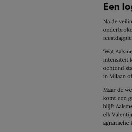
Een lo
Na de veili
onderbroke
feestdagpi
‘Wat Aalsmee
intensiteit
ochtend sta
in Milaan o
Maar de wer
komt een gr
blijft Aals
elk Valenti
agrarische 