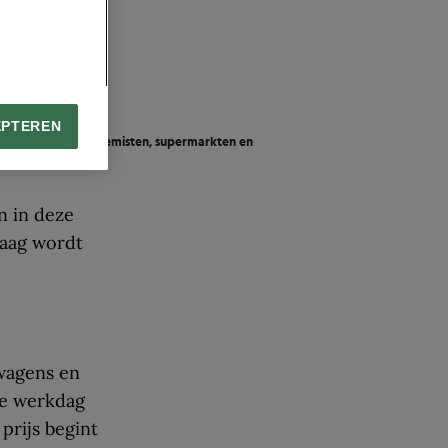
EPTEREN
erzonden naar bloemisten, supermarkten en
reld.
n in deze
daag wordt
twagens en
ke werkdag
prijs begint