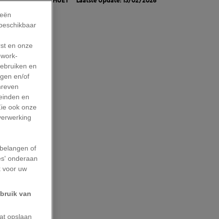
ieën
 beschikbaar
rst en onze
lgen samen
work-
gebruiken en
 Wereldwijd
agen en/of
uchthavens,
hreven
bovendien de
leinden en
Zie ook onze
e datum
 verwerking
n alle
 in
belangen of
es' onderaan
k voor uw
ebruik van
rootste
n miljarden
aat opslaan