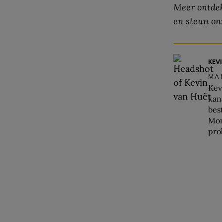
Meer ontdek
en steun on
KEV
MA
Kev
kana
bes
Mon
pro