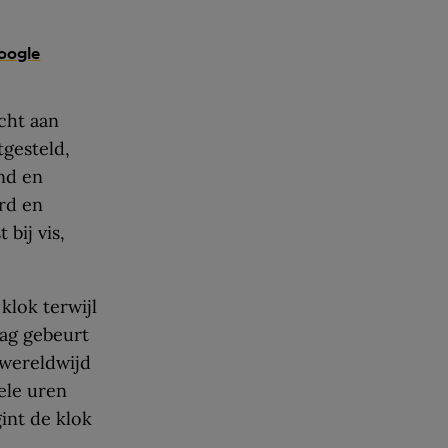
oogle
cht aan
tgesteld,
and en
erd en
bij vis,
klok terwijl
aag gebeurt
 wereldwijd
ele uren
int de klok