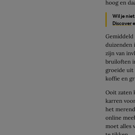
hoog en daa
Wil je ni
Discover
e
Gemiddeld w
duizenden i
zijn van in
bruiloften 
groeide uit
koffie en g
Ooit zaten 
karren voor
het merende
online meeb
moet alles 
te tikken.