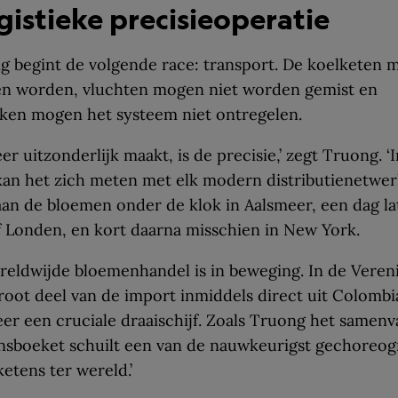
gistieke precisieoperatie
ng begint de volgende race: transport. De koelketen 
n worden, vluchten mogen niet worden gemist en
eken mogen het systeem niet ontregelen.
r uitzonderlijk maakt, is de precisie,’ zegt Truong. ‘I
 kan het zich meten met elk modern distributienetwerk
an de bloemen onder de klok in Aalsmeer, een dag lat
f Londen, en kort daarna misschien in New York.
eldwijde bloemenhandel is in beweging. In de Veren
oot deel van de import inmiddels direct uit Colombi
meer een cruciale draaischijf. Zoals Truong het samenv
jnsboeket schuilt een van de nauwkeurigst gechoreog
ketens ter wereld.’