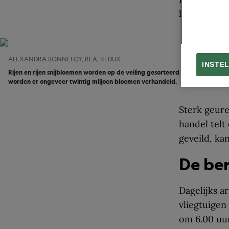
houdbaarhe
ALEXANDRA BONNEFOY, REA, REDUX
INSTE
Rijen en rijen snijbloemen worden op de veiling gesorteerd op soort. Elke d
worden er ongeveer twintig miljoen bloemen verhandeld.
Sterk geure
handel telt
geveild, kan
De be
Dagelijks a
vliegtuigen
om 6.00 uur