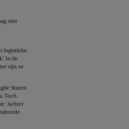
mag niet
n logistieke
.’ In de
er zijn ze
igde Staten
a. Toch
at: ‘Achter
rafeerde