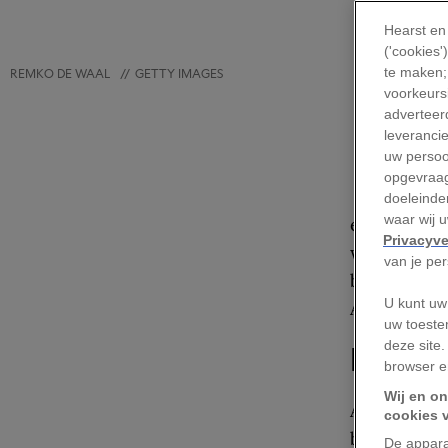
Hearst en
('cookies
te maken;
REMKO DE WAAL
//
GETTY IMAGES
voorkeursi
I
n de a
adverteerd
leveranci
naar s
uw persoo
lopen 
opgevraag
vracht
doeleinden
waar wij 
enige bloem
Privacyve
wordt gevie
van je pe
bloemen ter
U kunt uw
Aalsmeer, o
uw toeste
deze site.
De bl
browser e
Wij en on
Aan de rand
cookies 
bloemenhand
De appara