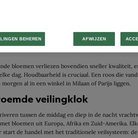
id te verlengen.
REMKO DE WAAL, ANP, REDUX
LLINGEN BEHEREN
AFWIJZEN
ACC
ag
De bloemen worden vervolgens v
andere verkopers over de hele we
nde bloemen verliezen bovendien sneller kwaliteit, e
 elke dag. Houdbaarheid is cruciaal. Een roos die van
 morgen al in een winkel in Milaan of Parijs liggen.
roemde veilingklok
rriveren tussen de middag en diep in de nacht vrach
 met bloemen uit Europa, Afrika en Zuid-Amerika. El
 start de handel met het traditionele veilsysteem: de 