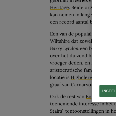
gebruikt in series en films zi
Heritage
. Beide organisaties l
kan nemen in lang vervlogen ar
een record aantal bezoekers o
Een van de populairste attract
Wiltshire dat zowel in de film
Barry Lyndon
een belangrijke 
over het duizend hectare grot
vroeger deden, en het Georgi
aristocratische families dine
locatie is
Highclere Castle
uit 
graaf van Carnarvon en zijn 
INSTE
Ook de rest van
Engeland
prob
toenemende interesse in het a
Stairs
’-tentoonstellingen in 