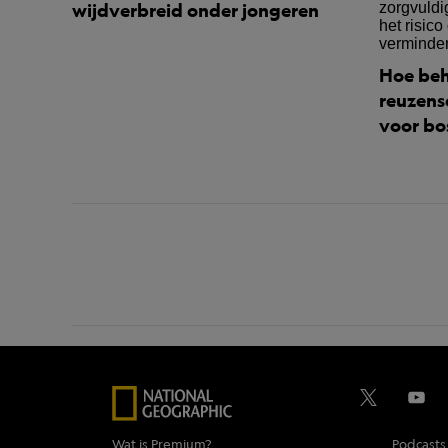
wijdverbreid onder jongeren
Hoe beh
reuzens
voor bo
Wat is Premium?
Podcasts