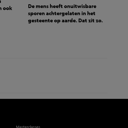
n
De mens heeft onuitwisbare
n ook
sporen achtergelaten in het
gesteente op aarde. Dat zit zo.
Masterclasses