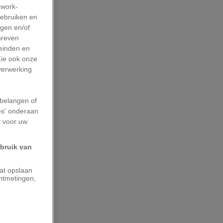
work-
gebruiken en
agen en/of
hreven
leinden en
Zie ook onze
 verwerking
belangen of
es' onderaan
k voor uw
ebruik van
aat opslaan
ntmetingen,