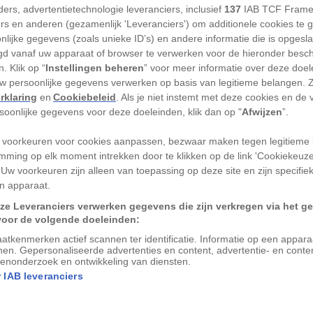
ers, advertentietechnologie leveranciers, inclusief
137
IAB TCF Frame
che kracht die mensen het decor in
ers en anderen (gezamenlijk 'Leveranciers') om additionele cookies te 
even. Dat weet Litouwen al, die te kampen
nlijke gegevens (zoals unieke ID’s) en andere informatie die is opgesl
tenstroom nadat de serie
War and Peace
d vanaf uw apparaat of browser te verwerken voor de hieronder besc
. Klik op “
Instellingen beheren
” voor meer informatie over deze doe
nog niet te spreken van de immens
uw persoonlijke gegevens verwerken op basis van legitieme belangen. 
caties
, die overal ter wereld
rklaring
en
Cookiebeleid
. Als je niet instemt met deze cookies en de
trekken.
rsoonlijke gegevens voor deze doeleinden, klik dan op "
Afwijzen
”.
 voorkeuren voor cookies aanpassen, bezwaar maken tegen legitieme 
,
Victoria
en
the Crown –
waar
mming op elk moment intrekken door te klikken op de link 'Cookiekeuz
beleefd mannen verleiden en butlers in de
 Uw voorkeuren zijn alleen van toepassing op deze site en zijn specifie
kan natuurlijk maar een land als decor
n apparaat.
umdrama’s lijken als geen ander tot de
ze Leveranciers verwerken gegevens die zijn verkregen via het g
voor de volgende doeleinden:
 volgens de
Guardian
trekken we in grote
atkenmerken actief scannen ter identificatie. Informatie op een appar
e voetsporen van jonkvrouwen en butlers
nen. Gepersonaliseerde advertenties en content, advertentie- en conte
enonderzoek en ontwikkeling van diensten.
 IAB leveranciers
 en landgoederen die als decor werden