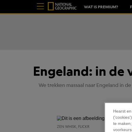
WAT IS PREMIUM?
Engeland: in de
We trekken massaal naar Engeland in de
Hearst en
('cookies
te maken;
ZEN WHISK, FLICKR
voorkeursi