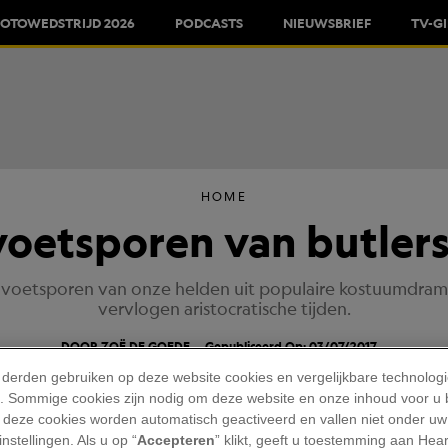
FOTOWEDSTRIJD 2026
PODCASTS
NIEUWSBRIEF
TV-G
HOME
 voetsporen van butler
 voetsporen van onze helden uit populaire kostuumdram
vervlogen aristocratische tijden.
DOOR ZOË DE GOEDE
Gepubliceerd Op: 03/07/2017
 derden gebruiken op deze website cookies en vergelijkbare technolog
'). Sommige cookies zijn nodig om deze website en onze inhoud voor u
 deze cookies worden automatisch geactiveerd en vallen niet onder uw
nstellingen. Als u op “
Accepteren
” klikt, geeft u toestemming aan Hea