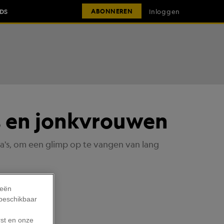
IDS
Inloggen
ABONNEREN
s en jonkvrouwen
a's, om een glimp op te vangen van lang
ieën
 beschikbaar
rst en onze