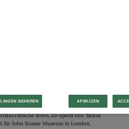
jn in handen van
National Trust
en
English
aten weten dat attracties waar je een kijkje
istocratische tijden het afgelopen jaar
ntvingen.
ies is
Stourhead
, een landgoed in
Pride and Prejudice
als in de komedie
rol speelt. Je kan er met je hond wandelen
e landgoed zoals de kasteelheren het
sche interieur bewonderen waar
erden. Een andere populaire Instagram-
de serie
Downton Abbey
, waar de achtste
vrouw wonen.
LLINGEN BEHEREN
AFWIJZEN
ACC
eert een slaatje te slaan uit de
ristocratische leven. Zo opent een ‘
Below
het Sir John Soame Museum in London,