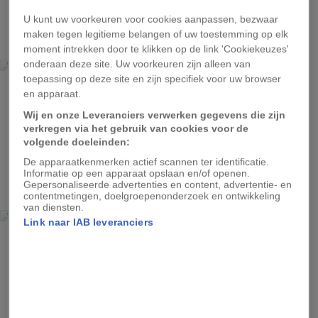
1
U kunt uw voorkeuren voor cookies aanpassen, bezwaar
maken tegen legitieme belangen of uw toestemming op elk
moment intrekken door te klikken op de link 'Cookiekeuzes'
CRAIG BURROWS
onderaan deze site. Uw voorkeuren zijn alleen van
toepassing op deze site en zijn specifiek voor uw browser
De mirte (Myrtus communis) zie je normaal makkelijk over
en apparaat.
het hoofd. De pigmenten in de helmknoppen van de witte
bloemen ogen onder uv-licht juist erg bont.
Wij en onze Leveranciers verwerken gegevens die zijn
verkregen via het gebruik van cookies voor de
volgende doeleinden:
De apparaatkenmerken actief scannen ter identificatie.
2
Informatie op een apparaat opslaan en/of openen.
Gepersonaliseerde advertenties en content, advertentie- en
contentmetingen, doelgroepenonderzoek en ontwikkeling
van diensten.
CRAIG BURROWS
Link naar IAB leveranciers
Cyclaam
Advertentie - Lees hieronder verder