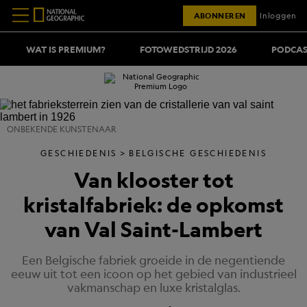
ABONNEREN
Inloggen
WAT IS PREMIUM?
FOTOWEDSTRIJD 2026
PODCAS
ONBEKENDE KUNSTENAAR
GESCHIEDENIS
BELGISCHE GESCHIEDENIS
Van klooster tot
kristalfabriek: de opkomst
van Val Saint-Lambert
Een Belgische fabriek groeide in de negentiende
eeuw uit tot een icoon op het gebied van industrieel
vakmanschap en luxe kristalglas.