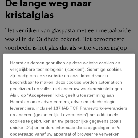
De lange weg naar
kristalglas
Het verrijken van glaspasta met een metaaloxide
was al in de Oudheid bekend. Het beroemdste
voorbeeld is het glas dat als witte versiering op
de Romeinse Portlandvaas is aangebracht, glas
Hearst en derden gebruiken op deze website cookies en
waaraan ruim twaalf procent lood was
vergelijkbare technologieën ('cookies'). Sommige cookies
toegevoegd.
zijn nodig om deze website en onze inhoud voor u
beschikbaar te maken; deze cookies worden automatisch
Ook in Venetië werd vanaf het einde van de
geactiveerd en vallen niet onder uw voorkeursinstellingen.
Als u op “
Accepteren
” klikt, geeft u toestemming aan
zestiende eeuw geëxperimenteerd met
Hearst en onze adverteerders, advertentietechnologie
loodhoudend glas, maar toch heeft het tot het
leveranciers, inclusief
137
IAB TCF Framework-leveranciers
einde van de zeventiende eeuw geduurd voordat
en anderen (gezamenlijk 'Leveranciers') om additionele
cookies te gebruiken en uw persoonlijke gegevens (zoals
er in Europa op industriële wijze loodglas
unieke ID’s) en andere informatie die is opgeslagen en/of
(kristal) werd geproduceerd.
opgevraagd vanaf uw apparaat of browser te verwerken