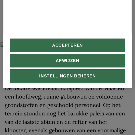
Maas een nieuwe kristalfabriek te beginnen. Hun
oog viel op het terrein van een voormalig
dertiende-eeuws cisterciënzerklooster in
Seraing, nabij Luik.
ACCEPTEREN
AFWIJZEN
PD
De feestelijke viering van honderd jaar Val Saint-Lambert, met op de
achtergrond de provincievaas.
INSTELLINGEN BEHEREN
De locatie was ideaal: nabijheid van de Maas en
een hoofdweg, ruime gebouwen en voldoende
grondstoffen en geschoold personeel. Op het
terrein stonden nog het barokke paleis van een
van de laatste abten en de refter van het
klooster, evenals gebouwen van een voormalige