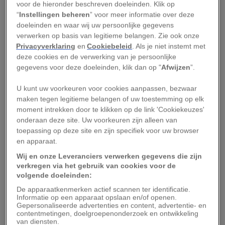
voor de hieronder beschreven doeleinden. Klik op
George Ravencroft en het
“
Instellingen beheren
” voor meer informatie over deze
doeleinden en waar wij uw persoonlijke gegevens
Engelse loodglas
verwerken op basis van legitieme belangen. Zie ook onze
Privacyverklaring
en
Cookiebeleid
. Als je niet instemt met
deze cookies en de verwerking van je persoonlijke
De eer voor deze innovatie wordt meestal
gegevens voor deze doeleinden, klik dan op "
Afwijzen
”.
toegekend aan de Engelsman George Ravencroft
(1632-1683). Het idee om lood toe te voegen aan
U kunt uw voorkeuren voor cookies aanpassen, bezwaar
maken tegen legitieme belangen of uw toestemming op elk
de glaspasta, waardoor een helderder, sterker en
moment intrekken door te klikken op de link 'Cookiekeuzes'
beter bewerkbaar product ontstaat, deed hij
onderaan deze site. Uw voorkeuren zijn alleen van
vermoedelijk op tijdens zijn verblijf rond 1660 in
toepassing op deze site en zijn specifiek voor uw browser
en apparaat.
Venetië.
Wij en onze Leveranciers verwerken gegevens die zijn
Ravencroft was daar om samen met zijn broer
verkregen via het gebruik van cookies voor de
volgende doeleinden:
Muranoglaswerk in te kopen voor de export naar
De apparaatkenmerken actief scannen ter identificatie.
Engeland. Tijdens zijn bezoeken aan een van de
Informatie op een apparaat opslaan en/of openen.
Gepersonaliseerde advertenties en content, advertentie- en
talloze glasfabrieken merkte hij ongetwijfeld dat
contentmetingen, doelgroepenonderzoek en ontwikkeling
er uitgebreid werd geëxperimenteerd met de
van diensten.