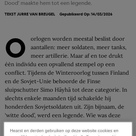
Dood’ maakte hem tot een legende.
TEKST
JURRE VAN BREUGEL
Gepubliceerd Op: 14/03/2026
O
orlogen worden meestal beslist door
aantallen: meer soldaten, meer tanks,
meer artillerie. Maar af en toe drukt
één individu een opvallend stempel op een
conflict. Tijdens de Winteroorlog tussen Finland
en de Sovjet-Unie behoorde de Finse
sluipschutter Simo Häyhä tot deze categorie. In
slechts enkele maanden tijd schakelde hij
honderden Sovjetsoldaten uit. Zijn bijnaam, de
‘witte dood’, werd een legende. Wie was deze
Fin, en hoe wist hij zo’n reputatie op te bouwen?
Hearst en derden gebruiken op deze website cookies en