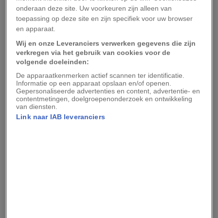
Drie jaar later wordt Häyhä opgeroepen voor de
onderaan deze site. Uw voorkeuren zijn alleen van
dienstplicht. Na vijftien maanden militaire
toepassing op deze site en zijn specifiek voor uw browser
training, waarin hij tot korporaal wordt
en apparaat.
bevorderd, keert hij terug naar het boerenleven.
Wij en onze Leveranciers verwerken gegevens die zijn
verkregen via het gebruik van cookies voor de
volgende doeleinden:
De Winteroorlog, een
De apparaatkenmerken actief scannen ter identificatie.
ongelijke strijd
Informatie op een apparaat opslaan en/of openen.
Gepersonaliseerde advertenties en content, advertentie- en
contentmetingen, doelgroepenonderzoek en ontwikkeling
van diensten.
Op 30 november 1939 valt de Sovjet-Unie
Link naar IAB leveranciers
Finland binnen. Het conflict, dat bekendstaat als
de Winteroorlog en onderdeel is van even
daarvoor uitgebroken
Tweede Wereldoorlog
,
lijkt vanaf het begin een ongelijke strijd. Het
Rode Leger beschikt over veel meer soldaten,
tanks en artillerie.
Leestip:
De Japanse soldaat voor wie de Tweede