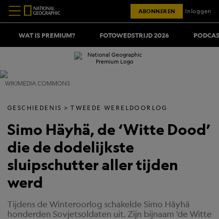
ABONNEREN
Inloggen
WAT IS PREMIUM?
FOTOWEDSTRIJD 2026
PODCAS
WIKIMEDIA COMMONS
GESCHIEDENIS
TWEEDE WERELDOORLOG
Simo Häyhä, de ‘Witte Dood’
die de dodelijkste
sluipschutter aller tijden
werd
Tijdens de Winteroorlog schakelde Simo Häyhä
honderden Sovjetsoldaten uit. Zijn bijnaam ‘de Witte