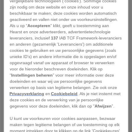
Een jeugd in de Finse
vergelijkbare technologieën ('cookies'). Sommige cookies
zijn nodig om deze website en onze inhoud voor u
wildernis
beschikbaar te maken; deze cookies worden automatisch
geactiveerd en vallen niet onder uw voorkeursinstellingen.
Als u op “
Accepteren
” klikt, geeft u toestemming aan
Simo Häyhä wordt geboren op 17 december 1905
Hearst en onze adverteerders, advertentietechnologie
op een kleine boerderij in Kiiskinen, in het
leveranciers, inclusief
137
IAB TCF Framework-leveranciers
en anderen (gezamenlijk 'Leveranciers') om additionele
zuidoosten van Finland. Het boerenleven is
cookies te gebruiken en uw persoonlijke gegevens (zoals
zwaar, maar voor Häyhä biedt het ook vrijheid.
unieke ID’s) en andere informatie die is opgeslagen en/of
Hij brengt veel tijd door in de bossen en
opgevraagd vanaf uw apparaat of browser te verwerken
voor de hieronder beschreven doeleinden. Klik op
ontwikkelt al vroeg een passie voor jagen en
“
Instellingen beheren
” voor meer informatie over deze
schieten.
doeleinden en waar wij uw persoonlijke gegevens
verwerken op basis van legitieme belangen. Zie ook onze
In 1922 sluit hij zich aan bij de Suojeluskunta, een
Privacyverklaring
en
Cookiebeleid
. Als je niet instemt met
vrijwillige Finse burgermilitie. Al snel blijkt hij
deze cookies en de verwerking van je persoonlijke
gegevens voor deze doeleinden, klik dan op "
Afwijzen
”.
een uitzonderlijk talent te hebben op de
schietbaan. Hij wint meerdere wedstrijden en
U kunt uw voorkeuren voor cookies aanpassen, bezwaar
verwerft een reputatie als nauwkeurig schutter.
maken tegen legitieme belangen of uw toestemming op elk
moment intrekken door te klikken op de link 'Cookiekeuzes'